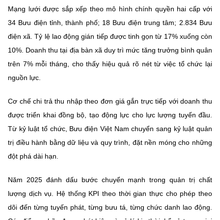
Chọn ngôn ngữ
Mạng lưới được sắp xếp theo mô hình chính quyền hai cấp với
34 Bưu điện tỉnh, thành phố; 18 Bưu điện trung tâm; 2.834 Bưu
Vietnamese
English
điện xã. Tỷ lệ lao động gián tiếp được tinh gọn từ 17% xuống còn
10%. Doanh thu tại địa bàn xã duy trì mức tăng trưởng bình quân
trên 7% mỗi tháng, cho thấy hiệu quả rõ nét từ việc tổ chức lại
BỘ KHOA HỌC VÀ CÔNG NGHỆ
nguồn lực.
MINISTRY OF SCIENCE AND TECHNOLOGY
Cơ chế chi trả thu nhập theo đơn giá gắn trực tiếp với doanh thu
Điều khoản sử dụng
Theo dõi MST:
Góp ý
được triển khai đồng bộ, tạo động lực cho lực lượng tuyến đầu.
Từ kỷ luật tổ chức, Bưu điện Việt Nam chuyển sang kỷ luật quản
Cơ quan chủ quản: Bộ Khoa học và Công nghệ (MST)
trị điều hành bằng dữ liệu và quy trình, đặt nền móng cho những
Chịu trách nhiệm nội dung: Nguyễn Thị Hải Hằng
đột phá dài hạn.
Giám đốc Trung tâm Truyền thông Khoa học và Công nghệ.
Liên hệ
Địa chỉ: Ban Biên tập Cổng TTĐT - 18 Nguyễn Du, TP. Hà Nội
Năm 2025 đánh dấu bước chuyển mạnh trong quản trị chất
Điện thoại: 024 3936 9506
lượng dịch vụ. Hệ thống KPI theo thời gian thực cho phép theo
Email:
stc@mst.gov.vn
dõi đến từng tuyến phát, từng bưu tá, từng chức danh lao động.
©2026 Bản quyền thuộc Bộ Khoa Học và Công Nghệ