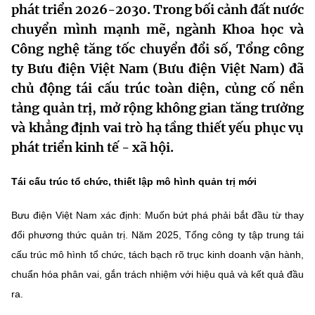
phát triển 2026-2030. Trong bối cảnh đất nước
MST IOFFICE
Văn bản QPPL
Sở Khoa học và Công nghệ
Chuyển đổi số
chuyển mình mạnh mẽ, ngành Khoa học và
Công nghệ tăng tốc chuyển đổi số, Tổng công
THỐNG KÊ
Văn bản chỉ đạo điều hành
Bưu chính, Viễn thông
ty Bưu điện Việt Nam (Bưu điện Việt Nam) đã
Multimedia
Khoa học và Công nghệ
Lấy ý kiến người dân về dự thảo VBQPPL
chủ động tái cấu trúc toàn diện, củng cố nền
Sở hữu trí tuệ
tảng quản trị, mở rộng không gian tăng trưởng
THƯ ĐIỆN TỬ
Đổi mới sáng tạo
Tiêu chuẩn, đo lường, chất lượng
và khẳng định vai trò hạ tầng thiết yếu phục vụ
Khác
phát triển kinh tế - xã hội.
Chuyển đổi số
Năng lượng nguyên tử
Videos
Tái cấu trúc tổ chức, thiết lập mô hình quản trị mới
Bưu chính, Viễn thông
Tin tổng hợp
Infographic
Bưu điện Việt Nam xác định: Muốn bứt phá phải bắt đầu từ thay
Sở hữu trí tuệ
Tin địa phương
Ảnh
đổi phương thức quản trị. Năm 2025, Tổng công ty tập trung tái
Tiêu chuẩn, đo lường, chất lượng
cấu trúc mô hình tổ chức, tách bạch rõ trục kinh doanh vận hành,
Voice
chuẩn hóa phân vai, gắn trách nhiệm với hiệu quả và kết quả đầu
Năng lượng nguyên tử
Nhiệm vụ trọng tâm
ra.