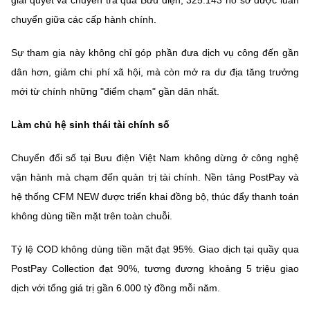
giải quyết và chuyển trả qua Bưu điện; 325.143 hồ sơ được luân
chuyển giữa các cấp hành chính.
Sự tham gia này không chỉ góp phần đưa dịch vụ công đến gần
dân hơn, giảm chi phí xã hội, mà còn mở ra dư địa tăng trưởng
mới từ chính những "điểm chạm" gần dân nhất.
Làm chủ hệ sinh thái tài chính số
Chuyển đổi số tại Bưu điện Việt Nam không dừng ở công nghệ
vận hành mà chạm đến quản trị tài chính. Nền tảng PostPay và
hệ thống CFM NEW được triển khai đồng bộ, thúc đẩy thanh toán
không dùng tiền mặt trên toàn chuỗi.
Tỷ lệ COD không dùng tiền mặt đạt 95%. Giao dịch tại quầy qua
PostPay Collection đạt 90%, tương đương khoảng 5 triệu giao
dịch với tổng giá trị gần 6.000 tỷ đồng mỗi năm.