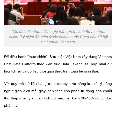
Các đại biểu thực hiện nghi thức phát hành Bộ tem bưu
chính "Kỷ niệm 80 năm Quốc khánh nước Cộng hòa Xã hội
Chủ nghĩa Việt Nam.
Để điều hành "thực chiến", Bưu điện Việt Nam xây dựng Vietnam
Post Data Platform theo kiến trúc Data Lakehouse, hợp nhất dữ
liệu lịch sử và dữ liệu thời gian thực trên toàn hệ sinh thái.
Với quy mô dữ liệu hàng trăm terabyte và năng lực xử lý hàng
nghìn giao dịch mỗi giây, nền tảng cho phép tự động hóa chuỗi
thu thập - xử lý - phân tích dữ liệu, tiết kiệm 30-40% nguồn lực
phân tích.