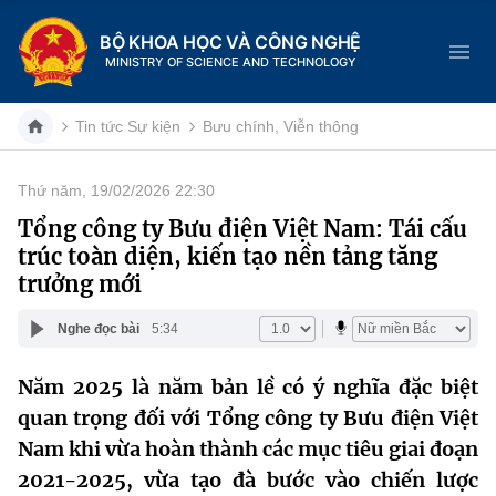
BỘ KHOA HỌC VÀ CÔNG NGHỆ
MINISTRY OF SCIENCE AND TECHNOLOGY
Tin tức Sự kiện
Bưu chính, Viễn thông
Thứ năm, 19/02/2026 22:30
Danh mục
Tổng công ty Bưu điện Việt Nam: Tái cấu
trúc toàn diện, kiến tạo nền tảng tăng
Trang chủ
trưởng mới
Giới thiệu
Nghe đọc bài
5:34
Chức năng nhiệm vụ
Tin tức sự kiện
Năm 2025 là năm bản lề có ý nghĩa đặc biệt
quan trọng đối với Tổng công ty Bưu điện Việt
Dịch vụ công
Cơ cấu tổ chức
Khoa học và Công nghệ
Nam khi vừa hoàn thành các mục tiêu giai đoạn
Hệ thống văn bản
Lịch sử phát triển
Đổi mới sáng tạo
2021-2025, vừa tạo đà bước vào chiến lược