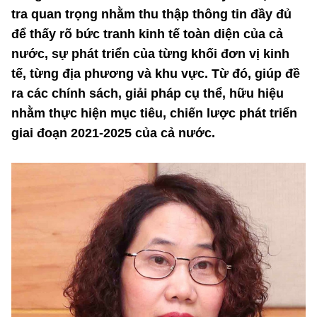
tra quan trọng nhằm thu thập thông tin đầy đủ
MST IOFFICE
Văn bản QPPL
Sở Khoa học và Công nghệ
Chuyển đổi số
để thấy rõ bức tranh kinh tế toàn diện của cả
THỐNG KÊ
Văn bản chỉ đạo điều hành
nước, sự phát triển của từng khối đơn vị kinh
Bưu chính, Viễn thông
tế, từng địa phương và khu vực. Từ đó, giúp đề
Multimedia
Khoa học và Công nghệ
Lấy ý kiến người dân về dự thảo VBQPPL
Sở hữu trí tuệ
ra các chính sách, giải pháp cụ thể, hữu hiệu
THƯ ĐIỆN TỬ
nhằm thực hiện mục tiêu, chiến lược phát triển
Đổi mới sáng tạo
Tiêu chuẩn, đo lường, chất lượng
giai đoạn 2021-2025 của cả nước.
Khác
Chuyển đổi số
Năng lượng nguyên tử
Videos
Bưu chính, Viễn thông
Tin tổng hợp
Infographic
Sở hữu trí tuệ
Tin địa phương
Ảnh
Tiêu chuẩn, đo lường, chất lượng
Voice
Năng lượng nguyên tử
Nhiệm vụ trọng tâm