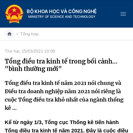
BỘ KHOA HỌC VÀ CÔNG NGHỆ
MINISTRY OF SCIENCE AND TECHNOLOGY
Tổng hợp
Thứ hai, 15/03/2021 10:08
Danh mục
Tổng điều tra kinh tế trong bối cảnh...
"bình thường mới"
Trang chủ
Tổng điều tra kinh tế năm 2021 nói chung và
Giới thiệu
Điều tra doanh nghiệp năm 2021 nói riêng là
Chức năng nhiệm vụ
Tin tức sự kiện
cuộc Tổng điều tra khó nhất của ngành thống
kê ...
Dịch vụ công
Cơ cấu tổ chức
Khoa học và Công nghệ
Kể từ ngày 1/3, Tổng cục Thống kê tiến hành
Hệ thống văn bản
Lịch sử phát triển
Đổi mới sáng tạo
Tổng điều tra kinh tế năm 2021. Đây là cuộc điều