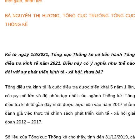
thời gian, nhân lực.
(Ghi rõ nguồn "https://mst.gov.vn" khi phát hành lại thông tin từ
website này)
BÀ NGUYỄN THỊ HƯƠNG, TỔNG CỤC TRƯỞNG TỔNG CỤC
THỐNG KÊ
Kể từ ngày 1/3/2021, Tổng cục Thống kê sẽ tiến hành Tổng
điều tra kinh tế năm 2021. Điều này có ý nghĩa như thế nào
đối với sự phát triển kinh tế - xã hội, thưa bà?
Tổng điều tra kinh tế là cuộc điều tra được triển khai 5 năm 1 lần,
có quy mô lớn và độ phức tạp nhất của ngành Thống kê. Tổng
điều tra kinh tế gần đây nhất được thực hiện vào năm 2017 nhằm
đánh giá việc thực thi chính sách phát triển kinh tế - xã hội giai
đoạn 2012 – 2017.
Số liệu của Tổng cục Thống kê cho thấy, tính đến 31/12/2019, cả