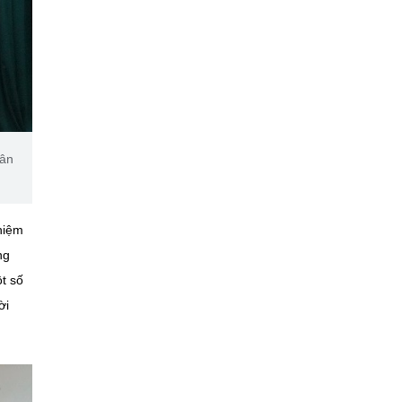
uân
hiệm
ng
t số
ời