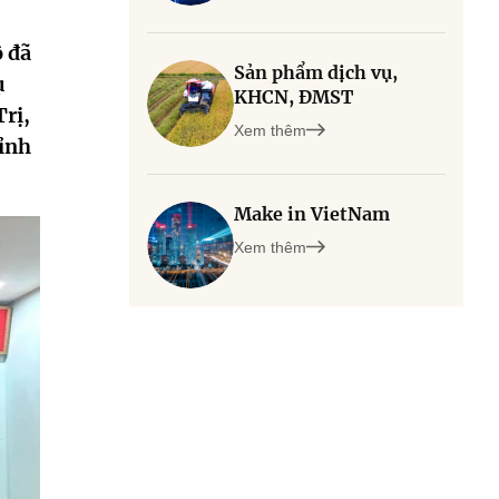
ộ đã
Sản phẩm dịch vụ,
ụ
KHCN, ĐMST
rị,
Xem thêm
ỉnh
Make in VietNam
Xem thêm