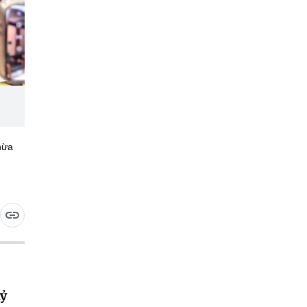
hừa
kỷ