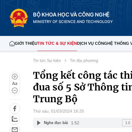
BỘ KHOA HỌC VÀ CÔNG NGHỆ
MINISTRY OF SCIENCE AND TECHNOLOGY
GIỚI THIỆU
TIN TỨC & SỰ KIỆN
DỊCH VỤ CÔNG
HỆ THỐNG 
Tin tức Sự kiện
Tin địa phương
Tổng kết công tác th
Aa
đua số 5 Sở Thông ti
Trung Bộ
Thứ sáu, 01/03/2024 16:25
1:52
Nghe đọc bài