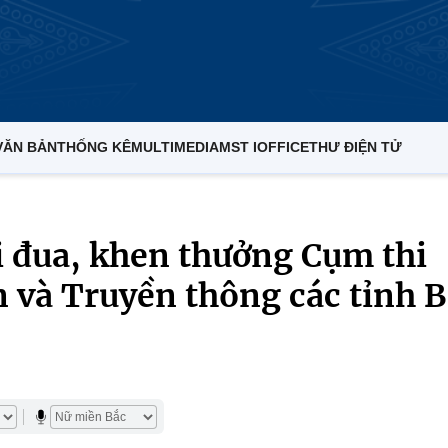
VĂN BẢN
THỐNG KÊ
MULTIMEDIA
MST IOFFICE
THƯ ĐIỆN TỬ
i đua, khen thưởng Cụm thi
n và Truyền thông các tỉnh 