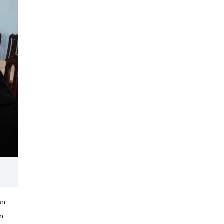
an
ấn