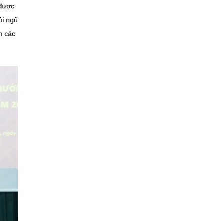
 được
ội ngũ
h các