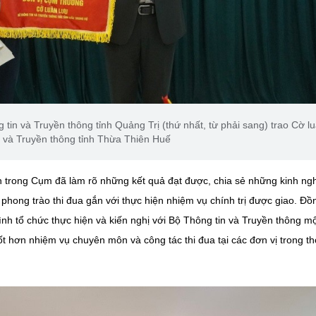
n và Truyền thông tỉnh Quảng Trị (thứ nhất, từ phải sang) trao Cờ l
 và Truyền thông tỉnh Thừa Thiên Huế
iên trong Cụm đã làm rõ những kết quả đạt được, chia sẻ những kinh ng
c phong trào thi đua gắn với thực hiện nhiệm vụ chính trị được giao. Đồ
nh tổ chức thực hiện và kiến nghị với Bộ Thông tin và Truyền thông mộ
ốt hơn nhiệm vụ chuyên môn và công tác thi đua tại các đơn vị trong th