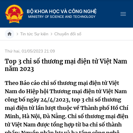
BỘ KHOA HỌC VÀ CÔNG NGHỆ
MINISTRY OF SCIENCE AND TECHNOLOGY
Tin tức Sự kiện
Chuyển đổi số
Thứ hai, 01/05/2023 21:09
Danh mục
Top 3 chỉ số thương mại điện tử Việt Nam
năm 2023
Trang chủ
Theo Báo cáo chỉ số thương mại điện tử Việt
Giới thiệu
Nam do Hiệp hội Thương mại điện tử Việt Nam
Chức năng nhiệm vụ
Tin tức sự kiện
công bố ngày 24/4/2023, top 3 chỉ số thương
mại điện tử lần lượt thuộc về Thành phố Hồ Chí
Dịch vụ công
Cơ cấu tổ chức
Khoa học và Công nghệ
Minh, Hà Nội, Đà Nẵng. Chỉ số thương mại điện
tử Việt Nam được tổng hợp từ ba chỉ số thành
Hệ thống văn bản
Lịch sử phát triển
Đổi mới sáng tạo
phần: Nguồn nhân lực và hạ tầng công nghệ