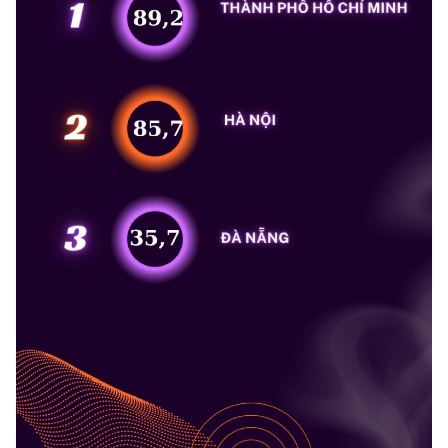
Chọn ngôn ngữ
Vietnamese
English
BỘ KHOA HỌC VÀ CÔNG NGHỆ
MINISTRY OF SCIENCE AND TECHNOLOGY
Điều khoản sử dụng
Theo dõi MST:
Góp ý
Cơ quan chủ quản: Bộ Khoa học và Công nghệ (MST)
Chịu trách nhiệm nội dung: Nguyễn Thị Hải Hằng
Giám đốc Trung tâm Truyền thông Khoa học và Công nghệ.
Liên hệ
Địa chỉ: Ban Biên tập Cổng TTĐT - 18 Nguyễn Du, TP. Hà Nội
Điện thoại: 024 3936 9506
Email:
stc@mst.gov.vn
©2026 Bản quyền thuộc Bộ Khoa Học và Công Nghệ