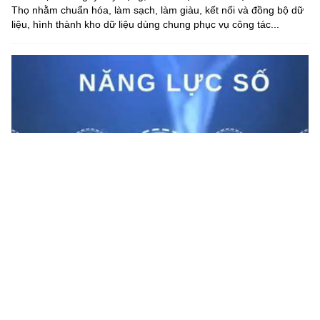
Thọ nhằm chuẩn hóa, làm sạch, làm giàu, kết nối và đồng bộ dữ
liệu, hình thành kho dữ liệu dùng chung phục vụ công tác...
Lạng Sơn nâng cao năng lực số cho cán bộ cấp xã
Nhằm thực hiện hiệu quả Nghị quyết số 57-NQ/TW của Bộ Chính
trị và Kế hoạch 100 ngày xử lý các điểm nghẽn về chuyển đổi số
trong hệ thống chính trị, Sở KH&CN Lạng Sơn đã phối hợp...