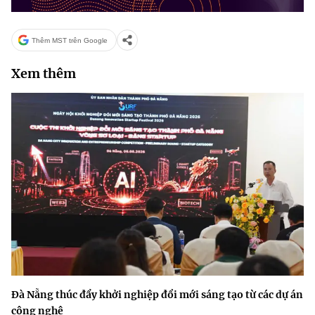
(Ghi rõ nguồn "https://mst.gov.vn" khi phát hành lại thông tin từ
website này)
Thêm MST trên Google
Xem thêm
Đà Nẵng thúc đẩy khởi nghiệp đổi mới sáng tạo từ các dự án
công nghệ