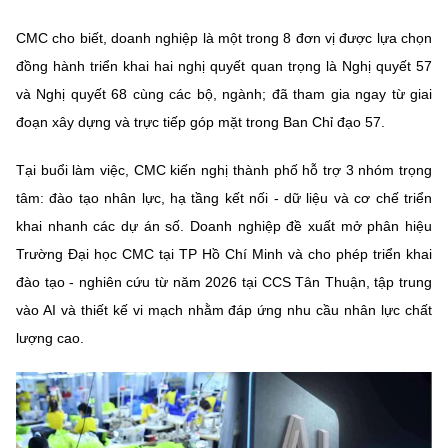
Chọn ngôn ngữ
CMC cho biết, doanh nghiệp là một trong 8 đơn vị được lựa chọn
Vietnamese
English
đồng hành triển khai hai nghị quyết quan trọng là Nghị quyết 57
và Nghị quyết 68 cùng các bộ, ngành; đã tham gia ngay từ giai
đoạn xây dựng và trực tiếp góp mặt trong Ban Chỉ đạo 57.
BỘ KHOA HỌC VÀ CÔNG NGHỆ
Tại buổi làm việc, CMC kiến nghị thành phố hỗ trợ 3 nhóm trọng
MINISTRY OF SCIENCE AND TECHNOLOGY
tâm: đào tạo nhân lực, hạ tầng kết nối - dữ liệu và cơ chế triển
Điều khoản sử dụng
Theo dõi MST:
Góp ý
khai nhanh các dự án số. Doanh nghiệp đề xuất mở phân hiệu
Trường Đại học CMC tại TP Hồ Chí Minh và cho phép triển khai
Cơ quan chủ quản: Bộ Khoa học và Công nghệ (MST)
đào tạo - nghiên cứu từ năm 2026 tại CCS Tân Thuận, tập trung
Chịu trách nhiệm nội dung: Nguyễn Thị Hải Hằng
vào AI và thiết kế vi mạch nhằm đáp ứng nhu cầu nhân lực chất
Giám đốc Trung tâm Truyền thông Khoa học và Công nghệ.
lượng cao.
Liên hệ
Địa chỉ: Ban Biên tập Cổng TTĐT - 18 Nguyễn Du, TP. Hà Nội
Điện thoại: 024 3936 9506
Email:
stc@mst.gov.vn
©2026 Bản quyền thuộc Bộ Khoa Học và Công Nghệ