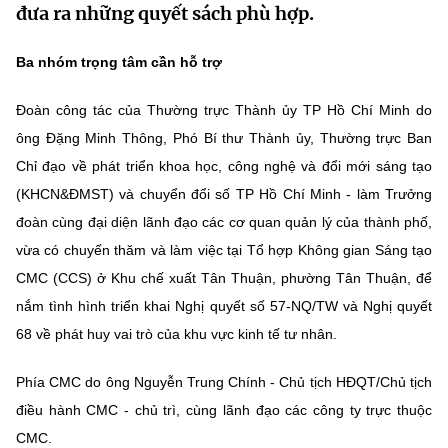
đưa ra những quyết sách phù hợp.
MST IOFFICE
Văn bản QPPL
Sở Khoa học và Công nghệ
Chuyển đổi số
Ba nhóm trọng tâm cần hỗ trợ
THỐNG KÊ
Văn bản chỉ đạo điều hành
Bưu chính, Viễn thông
Đoàn công tác của Thường trực Thành ủy TP Hồ Chí Minh do
Multimedia
Khoa học và Công nghệ
Lấy ý kiến người dân về dự thảo VBQPPL
Sở hữu trí tuệ
ông Đặng Minh Thông, Phó Bí thư Thành ủy, Thường trực Ban
THƯ ĐIỆN TỬ
Đổi mới sáng tạo
Chỉ đạo về phát triển khoa học, công nghệ và đổi mới sáng tạo
Tiêu chuẩn, đo lường, chất lượng
(KHCN&ĐMST) và chuyển đổi số TP Hồ Chí Minh - làm Trưởng
Khác
Chuyển đổi số
đoàn cùng đại diện lãnh đạo các cơ quan quản lý của thành phố,
Năng lượng nguyên tử
Videos
vừa có chuyến thăm và làm việc tại Tổ hợp Không gian Sáng tạo
Bưu chính, Viễn thông
Tin tổng hợp
CMC (CCS) ở Khu chế xuất Tân Thuận, phường Tân Thuận, để
Infographic
nắm tình hình triển khai Nghị quyết số 57-NQ/TW và Nghị quyết
Sở hữu trí tuệ
Tin địa phương
Ảnh
68 về phát huy vai trò của khu vực kinh tế tư nhân.
Tiêu chuẩn, đo lường, chất lượng
Voice
Phía CMC do ông Nguyễn Trung Chính - Chủ tịch HĐQT/Chủ tịch
Năng lượng nguyên tử
điều hành CMC - chủ trì, cùng lãnh đạo các công ty trực thuộc
Nhiệm vụ trọng tâm
CMC.