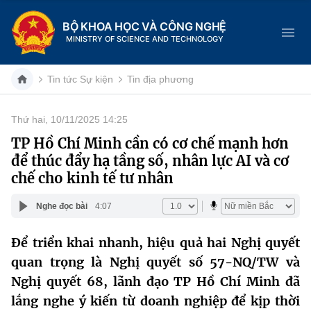
BỘ KHOA HỌC VÀ CÔNG NGHỆ
MINISTRY OF SCIENCE AND TECHNOLOGY
Tin tức Sự kiện
Tin địa phương
Thứ hai, 10/11/2025 14:25
Danh mục
TP Hồ Chí Minh cần có cơ chế mạnh hơn
để thúc đẩy hạ tầng số, nhân lực AI và cơ
Trang chủ
chế cho kinh tế tư nhân
Giới thiệu
Nghe đọc bài
4:07
Chức năng nhiệm vụ
Tin tức sự kiện
Để triển khai nhanh, hiệu quả hai Nghị quyết
quan trọng là Nghị quyết số 57-NQ/TW và
Dịch vụ công
Cơ cấu tổ chức
Khoa học và Công nghệ
Nghị quyết 68, lãnh đạo TP Hồ Chí Minh đã
Hệ thống văn bản
Lịch sử phát triển
Đổi mới sáng tạo
lắng nghe ý kiến từ doanh nghiệp để kịp thời