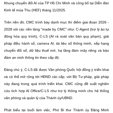
Khung chuyển đổi AI của TP Hồ Chí Minh và công bố tại Diễn đàn
Kinh tế mùa Thu (HEF) tháng 11/2025.
Trên nền đó, CMC trình bày danh mục thí điểm giai đoạn 2026 -
2028 với các nền tảng "made by CMC" như: C-Agent (trợ lý ảo tự
động hóa quy trình), C-LS (AI rà soát văn bản quy phạm), giải
pháp điều hành số, camera AI, tài liệu số thông minh, xếp hạng
chuyển đổi số, dữ liệu thuế mở, hạ tầng đám mây riêng và bảo
đảm an ninh thông tin theo cấp độ.
Đáng chú ý, C-LS đã được Văn phòng Quốc hội đồng ý triển khai
và có thể mở rộng tới HĐND các cấp; với Bộ Tư pháp, giải pháp
này đang trong quá trình triển khai. CMC cũng đề xuất nghiên
cứu tích hợp AI Office/C-LS như trợ lý thông minh cho hệ thống
văn phòng và quản lý của Thành ủy/UBND.
Phát biểu tại buổi làm việc, Phó Bí thư Thành ủy Đặng Minh