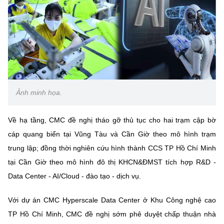
(Ghi rõ nguồn "https://mst.gov.vn" khi phát hành lại thông tin từ
website này)
Ảnh minh họa.
Về hạ tầng, CMC đề nghị tháo gỡ thủ tục cho hai trạm cập bờ
cáp quang biển tại Vũng Tàu và Cần Giờ theo mô hình trạm
trung lập; đồng thời nghiên cứu hình thành CCS TP Hồ Chí Minh
tại Cần Giờ theo mô hình đô thị KHCN&ĐMST tích hợp R&D -
Data Center - AI/Cloud - đào tạo - dịch vụ.
Với dự án CMC Hyperscale Data Center ở Khu Công nghệ cao
TP Hồ Chí Minh, CMC đề nghị sớm phê duyệt chấp thuận nhà