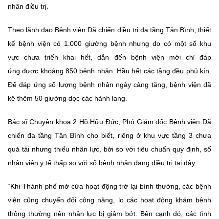
(Ghi rõ nguồn "https://mst.gov.vn" khi phát hành lại thông tin từ
nhân điều trị.
website này)
Theo lãnh đạo Bệnh viện Dã chiến điều trị đa tầng Tân Bình, thiết
kế bệnh viện có 1.000 giường bệnh nhưng do có một số khu
vực chưa triển khai hết, dẫn đến bệnh viện mới chỉ đáp
ứng được khoảng 850 bệnh nhân. Hầu hết các tầng đều phủ kín.
Để đáp ứng số lượng bệnh nhân ngày càng tăng, bệnh viện đã
kê thêm 50 giường dọc các hành lang.
Bác sĩ Chuyên khoa 2 Hồ Hữu Đức, Phó Giám đốc Bệnh viện Dã
chiến đa tầng Tân Bình cho biết, riêng ở khu vực tầng 3 chưa
quá tải nhưng thiếu nhân lực, bởi so với tiêu chuẩn quy định, số
nhân viên y tế thấp so với số bệnh nhân đang điều trị tại đây.
“Khi Thành phố mở cửa hoạt động trở lại bình thường, các bệnh
viện cũng chuyển đổi công năng, lo các hoạt động khám bệnh
thông thường nên nhân lực bị giảm bớt. Bên cạnh đó, các tình