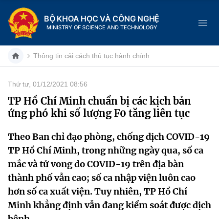
BỘ KHOA HỌC VÀ CÔNG NGHỆ
MINISTRY OF SCIENCE AND TECHNOLOGY
Thông tin cải cách thủ tục hành chính
Thứ tư, 01/12/2021 08:56
Danh mục
TP Hồ Chí Minh chuẩn bị các kịch bản
ứng phó khi số lượng F0 tăng liên tục
Trang chủ
Theo Ban chỉ đạo phòng, chống dịch COVID-19
Giới thiệu
TP Hồ Chí Minh, trong những ngày qua, số ca
Chức năng nhiệm vụ
Tin tức sự kiện
mắc và tử vong do COVID-19 trên địa bàn
thành phố vẫn cao; số ca nhập viện luôn cao
Dịch vụ công
Cơ cấu tổ chức
Khoa học và Công nghệ
hơn số ca xuất viện. Tuy nhiên, TP Hồ Chí
Minh khẳng định vẫn đang kiểm soát được dịch
Hệ thống văn bản
Lịch sử phát triển
Đổi mới sáng tạo
bệnh.