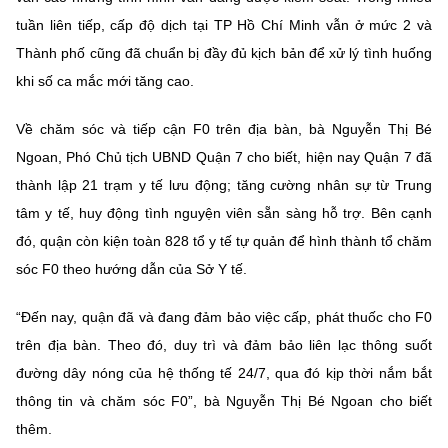
tuần liên tiếp, cấp độ dịch tại TP Hồ Chí Minh vẫn ở mức 2 và
Thành phố cũng đã chuẩn bị đầy đủ kịch bản để xử lý tình huống
khi số ca mắc mới tăng cao.
Về chăm sóc và tiếp cận F0 trên địa bàn, bà Nguyễn Thị Bé
Ngoan, Phó Chủ tịch UBND Quận 7 cho biết, hiện nay Quận 7 đã
thành lập 21 trạm y tế lưu động; tăng cường nhân sự từ Trung
tâm y tế, huy động tình nguyện viên sẵn sàng hỗ trợ. Bên cạnh
đó, quận còn kiện toàn 828 tổ y tế tự quản để hình thành tổ chăm
sóc F0 theo hướng dẫn của Sở Y tế.
“Đến nay, quận đã và đang đảm bảo việc cấp, phát thuốc cho F0
trên địa bàn. Theo đó, duy trì và đảm bảo liên lạc thông suốt
đường dây nóng của hệ thống tế 24/7, qua đó kịp thời nắm bắt
thông tin và chăm sóc F0”, bà Nguyễn Thị Bé Ngoan cho biết
thêm.