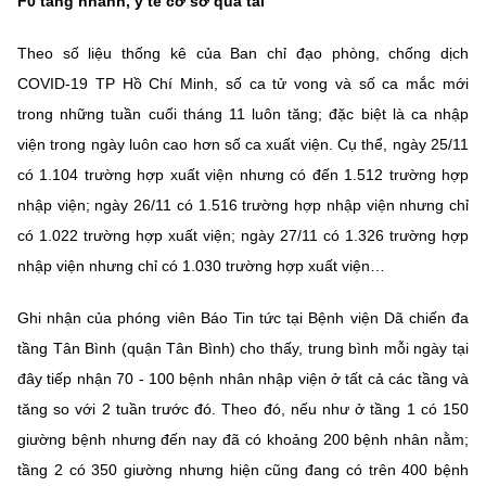
F0 tăng nhanh, y tế cơ sở quá tải
Chọn ngôn ngữ
Theo số liệu thống kê của Ban chỉ đạo phòng, chống dịch
Vietnamese
English
COVID-19 TP Hồ Chí Minh, số ca tử vong và số ca mắc mới
trong những tuần cuối tháng 11 luôn tăng; đặc biệt là ca nhập
viện trong ngày luôn cao hơn số ca xuất viện. Cụ thể, ngày 25/11
BỘ KHOA HỌC VÀ CÔNG NGHỆ
có 1.104 trường hợp xuất viện nhưng có đến 1.512 trường hợp
MINISTRY OF SCIENCE AND TECHNOLOGY
nhập viện; ngày 26/11 có 1.516 trường hợp nhập viện nhưng chỉ
Điều khoản sử dụng
Theo dõi MST:
Góp ý
có 1.022 trường hợp xuất viện; ngày 27/11 có 1.326 trường hợp
nhập viện nhưng chỉ có 1.030 trường hợp xuất viện…
Cơ quan chủ quản: Bộ Khoa học và Công nghệ (MST)
Ghi nhận của phóng viên Báo Tin tức tại Bệnh viện Dã chiến đa
Chịu trách nhiệm nội dung: Nguyễn Thị Hải Hằng
Giám đốc Trung tâm Truyền thông Khoa học và Công nghệ.
tầng Tân Bình (quận Tân Bình) cho thấy, trung bình mỗi ngày tại
Liên hệ
đây tiếp nhận 70 - 100 bệnh nhân nhập viện ở tất cả các tầng và
Địa chỉ: Ban Biên tập Cổng TTĐT - 18 Nguyễn Du, TP. Hà Nội
tăng so với 2 tuần trước đó. Theo đó, nếu như ở tầng 1 có 150
Điện thoại: 024 3936 9506
giường bệnh nhưng đến nay đã có khoảng 200 bệnh nhân nằm;
Email:
stc@mst.gov.vn
©2026 Bản quyền thuộc Bộ Khoa Học và Công Nghệ
tầng 2 có 350 giường nhưng hiện cũng đang có trên 400 bệnh