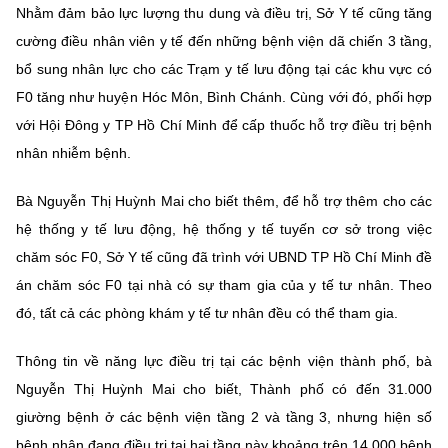
Nhằm đảm bảo lực lượng thu dung và điều trị, Sở Y tế cũng tăng
cường điều nhân viên y tế đến những bệnh viện dã chiến 3 tầng,
bổ sung nhân lực cho các Trạm y tế lưu động tại các khu vực có
F0 tăng như huyện Hóc Môn, Bình Chánh. Cùng với đó, phối hợp
với Hội Đông y TP Hồ Chí Minh để cấp thuốc hỗ trợ điều trị bệnh
nhân nhiễm bệnh.
Bà Nguyễn Thị Huỳnh Mai cho biết thêm, để hỗ trợ thêm cho các
hệ thống y tế lưu động, hệ thống y tế tuyến cơ sở trong việc
chăm sóc F0, Sở Y tế cũng đã trình với UBND TP Hồ Chí Minh đề
án chăm sóc F0 tại nhà có sự tham gia của y tế tư nhân. Theo
đó, tất cả các phòng khám y tế tư nhân đều có thể tham gia.
Thông tin về năng lực điều trị tại các bệnh viện thành phố, bà
Nguyễn Thị Huỳnh Mai cho biết, Thành phố có đến 31.000
giường bệnh ở các bệnh viện tầng 2 và tầng 3, nhưng hiện số
bệnh nhân đang điều trị tại hai tầng này khoảng trên 14.000 bệnh