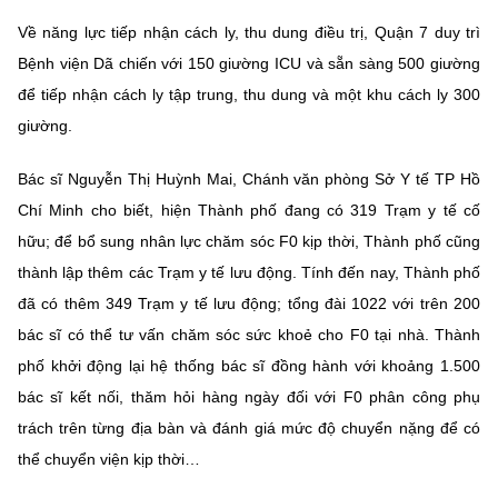
Về năng lực tiếp nhận cách ly, thu dung điều trị, Quận 7 duy trì
Bệnh viện Dã chiến với 150 giường ICU và sẵn sàng 500 giường
để tiếp nhận cách ly tập trung, thu dung và một khu cách ly 300
giường.
Bác sĩ Nguyễn Thị Huỳnh Mai, Chánh văn phòng Sở Y tế TP Hồ
Chí Minh cho biết, hiện Thành phố đang có 319 Trạm y tế cố
hữu; để bổ sung nhân lực chăm sóc F0 kịp thời, Thành phố cũng
thành lập thêm các Trạm y tế lưu động. Tính đến nay, Thành phố
đã có thêm 349 Trạm y tế lưu động; tổng đài 1022 với trên 200
bác sĩ có thể tư vấn chăm sóc sức khoẻ cho F0 tại nhà. Thành
phố khởi động lại hệ thống bác sĩ đồng hành với khoảng 1.500
bác sĩ kết nối, thăm hỏi hàng ngày đối với F0 phân công phụ
trách trên từng địa bàn và đánh giá mức độ chuyển nặng để có
thể chuyển viện kịp thời…