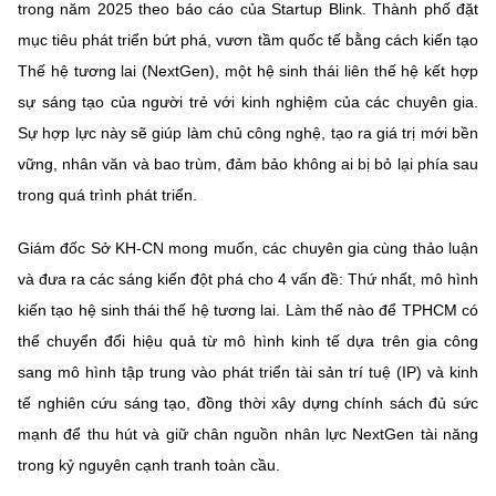
(Ghi rõ nguồn "https://mst.gov.vn" khi phát hành lại thông tin từ
trong năm 2025 theo báo cáo của Startup Blink. Thành phố đặt
website này)
mục tiêu phát triển bứt phá, vươn tầm quốc tế bằng cách kiến tạo
Thế hệ tương lai (NextGen), một hệ sinh thái liên thế hệ kết hợp
sự sáng tạo của người trẻ với kinh nghiệm của các chuyên gia.
Sự hợp lực này sẽ giúp làm chủ công nghệ, tạo ra giá trị mới bền
vững, nhân văn và bao trùm, đảm bảo không ai bị bỏ lại phía sau
trong quá trình phát triển.
Giám đốc Sở KH-CN mong muốn, các chuyên gia cùng thảo luận
và đưa ra các sáng kiến đột phá cho 4 vấn đề: Thứ nhất, mô hình
kiến tạo hệ sinh thái thế hệ tương lai. Làm thế nào để TPHCM có
thể chuyển đổi hiệu quả từ mô hình kinh tế dựa trên gia công
sang mô hình tập trung vào phát triển tài sản trí tuệ (IP) và kinh
tế nghiên cứu sáng tạo, đồng thời xây dựng chính sách đủ sức
mạnh để thu hút và giữ chân nguồn nhân lực NextGen tài năng
trong kỷ nguyên cạnh tranh toàn cầu.