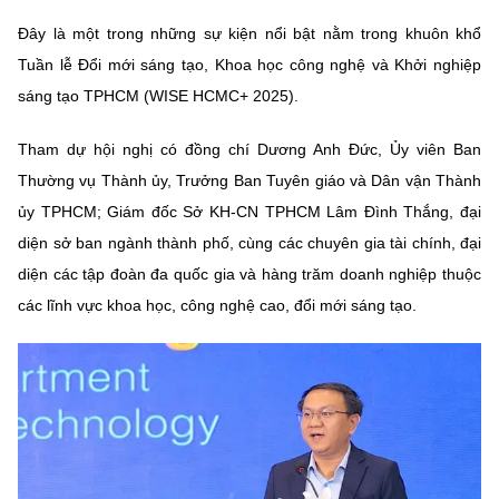
MST IOFFICE
Văn bản QPPL
Sở Khoa học và Công nghệ
Chuyển đổi số
Đây là một trong những sự kiện nổi bật nằm trong khuôn khổ
Tuần lễ Đổi mới sáng tạo, Khoa học công nghệ và Khởi nghiệp
THỐNG KÊ
Văn bản chỉ đạo điều hành
Bưu chính, Viễn thông
sáng tạo TPHCM (WISE HCMC+ 2025).
Multimedia
Khoa học và Công nghệ
Lấy ý kiến người dân về dự thảo VBQPPL
Sở hữu trí tuệ
Tham dự hội nghị có đồng chí Dương Anh Đức, Ủy viên Ban
THƯ ĐIỆN TỬ
Thường vụ Thành ủy, Trưởng Ban Tuyên giáo và Dân vận Thành
Đổi mới sáng tạo
Tiêu chuẩn, đo lường, chất lượng
ủy TPHCM; Giám đốc Sở KH-CN TPHCM Lâm Đình Thắng, đại
Khác
Chuyển đổi số
diện sở ban ngành thành phố, cùng các chuyên gia tài chính, đại
Năng lượng nguyên tử
Videos
diện các tập đoàn đa quốc gia và hàng trăm doanh nghiệp thuộc
Bưu chính, Viễn thông
các lĩnh vực khoa học, công nghệ cao, đổi mới sáng tạo.
Tin tổng hợp
Infographic
Sở hữu trí tuệ
Tin địa phương
Ảnh
Tiêu chuẩn, đo lường, chất lượng
Voice
Năng lượng nguyên tử
Nhiệm vụ trọng tâm