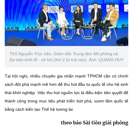
ThS Nguyễn Trúc Vân, Giám đốc Trung tâm Mô phỏng và
Dự báo kinh tế - xã hội (thứ 2 từ trái vào). Ảnh: QUANG HUY
Tại hội nghị, nhiều chuyên gia nhấn mạnh TPHCM cần có chính
sách đột phá mạnh mẽ hơn để thu hút đầu tư quốc tế cho hệ sinh
thái khởi nghiệp. Việc thu hút nguồn lực là điều kiện tiên quyết để
thành công trong mục tiêu phát triển bứt phá, vươn tầm quốc tế
bằng cách kiến tạo Thế hệ tương lai.
theo báo Sài Gòn giải phóng