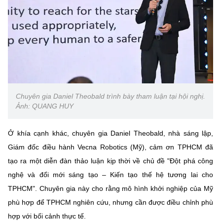
Chuyên gia Daniel Theobald trình bày tham luận tại hội nghị.
Ảnh: QUANG HUY
Ở khía cạnh khác, chuyên gia Daniel Theobald, nhà sáng lập,
Giám đốc điều hành Vecna Robotics (Mỹ), cảm ơn TPHCM đã
tạo ra một diễn đàn thảo luận kịp thời về chủ đề "Đột phá công
nghệ và đổi mới sáng tạo – Kiến tạo thế hệ tương lai cho
TPHCM". Chuyên gia này cho rằng mô hình khởi nghiệp của Mỹ
phù hợp để TPHCM nghiên cứu, nhưng cần được điều chỉnh phù
hợp với bối cảnh thực tế.