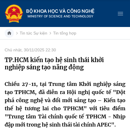
BỘ KHOA HỌC VÀ CÔNG NGHỆ
MINISTRY OF SCIENCE AND TECHNOLOGY
Tin tức Sự kiện
Tin tổng hợp
Chủ nhật, 30/11/2025 22:30
Danh mục
TP.HCM kiến tạo hệ sinh thái khởi
nghiệp sáng tạo năng động
Trang chủ
Giới thiệu
Chiều 27-11, tại Trung tâm Khởi nghiệp sáng
tạo TPHCM, đã diễn ra Hội nghị quốc tế "Đột
Chức năng nhiệm vụ
Tin tức sự kiện
phá công nghệ và đổi mới sáng tạo – Kiến tạo
thế hệ tương lai cho TPHCM" với tiêu điểm
Dịch vụ công
Cơ cấu tổ chức
Khoa học và Công nghệ
"Trung tâm Tài chính quốc tế TPHCM - Nhịp
Hệ thống văn bản
đập mới trong hệ sinh thái tài chính APEC".
Lịch sử phát triển
Đổi mới sáng tạo