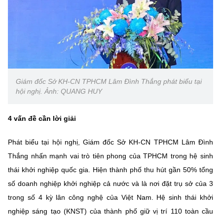
Chọn ngôn ngữ
Vietnamese
English
BỘ KHOA HỌC VÀ CÔNG NGHỆ
Giám đốc Sở KH-CN TPHCM Lâm Đình Thắng phát biểu tại
MINISTRY OF SCIENCE AND TECHNOLOGY
hội nghị. Ảnh: QUANG HUY
Điều khoản sử dụng
Theo dõi MST:
Góp ý
4 vấn đề cần lời giải
Cơ quan chủ quản: Bộ Khoa học và Công nghệ (MST)
Phát biểu tại hội nghị, Giám đốc Sở KH-CN TPHCM Lâm Đình
Chịu trách nhiệm nội dung: Nguyễn Thị Hải Hằng
Thắng nhấn mạnh vai trò tiên phong của TPHCM trong hệ sinh
Giám đốc Trung tâm Truyền thông Khoa học và Công nghệ.
Liên hệ
thái khởi nghiệp quốc gia. Hiện thành phố thu hút gần 50% tổng
Địa chỉ: Ban Biên tập Cổng TTĐT - 18 Nguyễn Du, TP. Hà Nội
số doanh nghiệp khởi nghiệp cả nước và là nơi đặt trụ sở của 3
Điện thoại: 024 3936 9506
trong số 4 kỳ lân công nghệ của Việt Nam. Hệ sinh thái khởi
Email:
stc@mst.gov.vn
nghiệp sáng tạo (KNST) của thành phố giữ vị trí 110 toàn cầu
©2026 Bản quyền thuộc Bộ Khoa Học và Công Nghệ