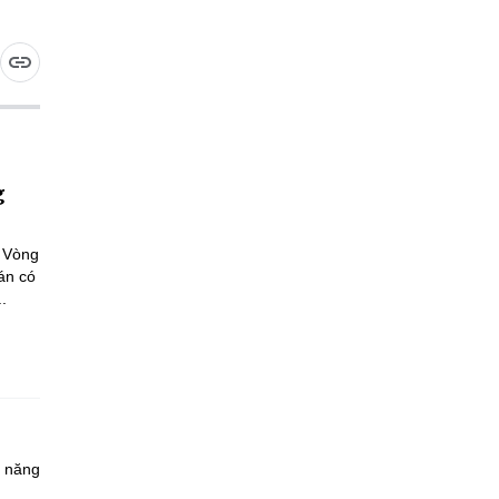
g
a Vòng
án có
.
à năng