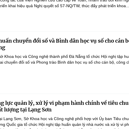
 công tác của Viện Nghiên cứu cao cấp về Toán, nhằm trao đổi kinh ng
triển khai hiệu quả Nghị quyết số 57-NQ/TW, thúc đẩy phát triển khoa..
huấn chuyển đổi số và Bình dân học vụ số cho cán b
ng
Sở Khoa học và Công nghệ thành phố Đà Nẵng tổ chức Hội nghị tập hu
hai chuyển đổi số và Phong trào Bình dân học vụ số cho cán bộ, công 
g lực quản lý, xử lý vi phạm hành chính về tiêu ch
ất lượng tại Lạng Sơn
ại Lạng Sơn, Sở Khoa học và Công nghệ phối hợp với Ủy ban Tiêu ch
ng Quốc gia tổ chức Hội nghị tập huấn quản lý nhà nước và xử lý vi 