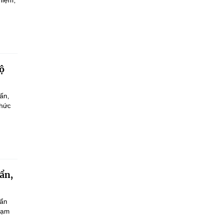
hiệm,
.
ộ
ấn,
chức
uẩn,
uẩn
phạm