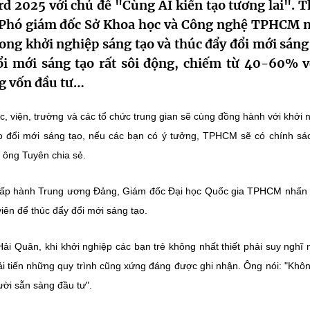
d 2025 với chủ đề "Cùng AI kiến tạo tương lai". 
 Phó giám đốc Sở Khoa học và Công nghệ TPHCM 
ong khởi nghiệp sáng tạo và thúc đẩy đổi mới sáng 
i mới sáng tạo rất sôi động, chiếm từ 40-60% v
ng vốn đầu tư…
, viện, trường và các tổ chức trung gian sẽ cùng đồng hành với khởi 
o đổi mới sáng tạo, nếu các bạn có ý tưởng, TPHCM sẽ có chính sá
 ông Tuyên chia sẻ.
Chấp hành Trung ương Đảng, Giám đốc Đại học Quốc gia TPHCM nhấ
iên để thúc đẩy đổi mới sáng tạo.
ải Quân, khi khởi nghiệp các bạn trẻ không nhất thiết phải suy nghĩ
cải tiến những quy trình cũng xứng đáng được ghi nhận. Ông nói: "Khô
gười sẵn sàng đầu tư".