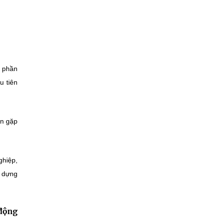
ổ phần
u tiên
ần gặp
ghiệp,
y dựng
 động