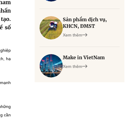
Tham
nhấn
tạo.
Sản phẩm dịch vụ,
KHCN, ĐMST
ề số
Xem thêm
nghiệp
Make in VietNam
ch, hạ
Xem thêm
n mạnh
 những
ng cần