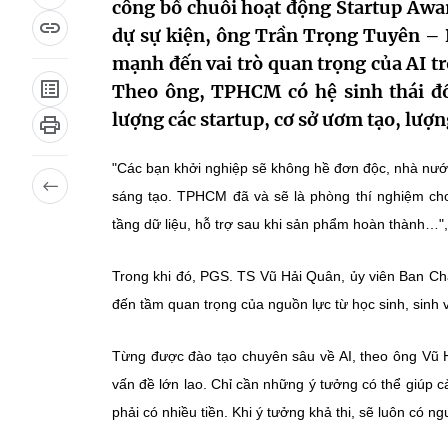
công bố chuỗi hoạt động Startup Awar
dự sự kiện, ông Trần Trọng Tuyên –
mạnh đến vai trò quan trọng của AI tr
Theo ông, TPHCM có hệ sinh thái đổ
lượng các startup, cơ sở ươm tạo, lượ
"Các bạn khởi nghiệp sẽ không hề đơn độc, nhà nước
sáng tạo. TPHCM đã và sẽ là phòng thí nghiệm ch
tầng dữ liệu, hỗ trợ sau khi sản phẩm hoàn thành…",
Trong khi đó, PGS. TS Vũ Hải Quân, ủy viên Ban 
đến tầm quan trọng của nguồn lực từ học sinh, sinh v
Từng được đào tạo chuyên sâu về AI, theo ông Vũ H
vấn đề lớn lao. Chỉ cần những ý tưởng có thể giúp 
phải có nhiều tiền. Khi ý tưởng khả thi, sẽ luôn có n