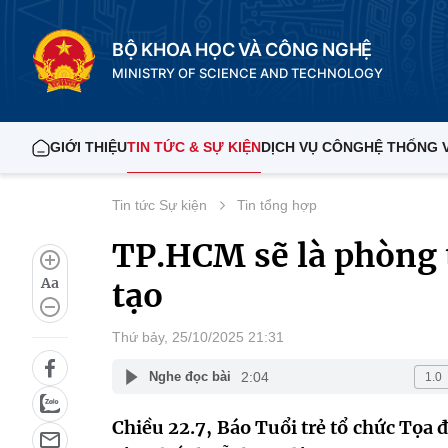
BỘ KHOA HỌC VÀ CÔNG NGHỆ
MINISTRY OF SCIENCE AND TECHNOLOGY
GIỚI THIỆU
TIN TỨC & SỰ KIỆN
DỊCH VỤ CÔNG
HỆ THỐNG 
Tin tức Sự kiện
Tin tổng hợp
TP.HCM sẽ là phòng 
Aa
tạo
Thứ bảy, 25/10/2025 21:31
2:04
Nghe đọc bài
Chiều 22.7, Báo Tuổi trẻ tổ chức Tọa 