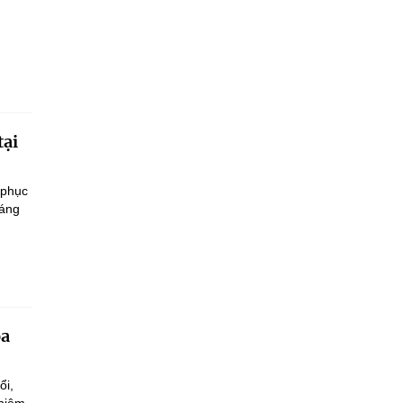
tại
 phục
sáng
oa
ổi,