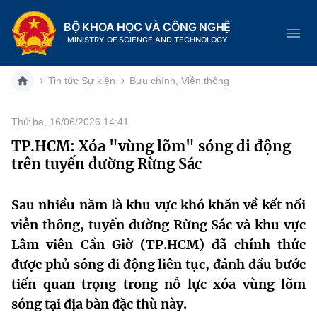
BỘ KHOA HỌC VÀ CÔNG NGHỆ
MINISTRY OF SCIENCE AND TECHNOLOGY
Tin tức Sự kiện
Bưu chính, Viễn thông
Thứ ba, 16/06/2026 14:41
Danh mục
TP.HCM: Xóa "vùng lõm" sóng di động
trên tuyến đường Rừng Sác
Trang chủ
Giới thiệu
Sau nhiều năm là khu vực khó khăn về kết nối
viễn thông, tuyến đường Rừng Sác và khu vực
Chức năng nhiệm vụ
Tin tức sự kiện
Lâm viên Cần Giờ (TP.HCM) đã chính thức
được phủ sóng di động liên tục, đánh dấu bước
Dịch vụ công
Cơ cấu tổ chức
Khoa học và Công nghệ
tiến quan trọng trong nỗ lực xóa vùng lõm
Hệ thống văn bản
sóng tại địa bàn đặc thù này.
Lịch sử phát triển
Đổi mới sáng tạo