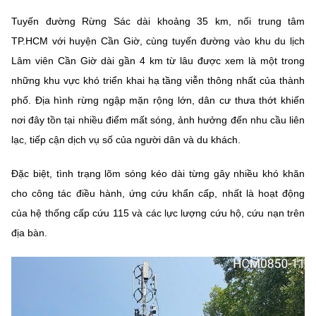
MST IOFFICE
Văn bản QPPL
Sở Khoa học và Công nghệ
Chuyển đổi số
Tuyến đường Rừng Sác dài khoảng 35 km, nối trung tâm
TP.HCM với huyện Cần Giờ, cùng tuyến đường vào khu du lịch
THỐNG KÊ
Văn bản chỉ đạo điều hành
Bưu chính, Viễn thông
Lâm viên Cần Giờ dài gần 4 km từ lâu được xem là một trong
Multimedia
những khu vực khó triển khai hạ tầng viễn thông nhất của thành
Khoa học và Công nghệ
Lấy ý kiến người dân về dự thảo VBQPPL
Sở hữu trí tuệ
phố. Địa hình rừng ngập mặn rộng lớn, dân cư thưa thớt khiến
THƯ ĐIỆN TỬ
Đổi mới sáng tạo
nơi đây tồn tại nhiều điểm mất sóng, ảnh hưởng đến nhu cầu liên
Tiêu chuẩn, đo lường, chất lượng
lạc, tiếp cận dịch vụ số của người dân và du khách.
Khác
Chuyển đổi số
Năng lượng nguyên tử
Videos
Đặc biệt, tình trạng lõm sóng kéo dài từng gây nhiều khó khăn
Bưu chính, Viễn thông
cho công tác điều hành, ứng cứu khẩn cấp, nhất là hoạt động
Tin tổng hợp
Infographic
của hệ thống cấp cứu 115 và các lực lượng cứu hộ, cứu nạn trên
Sở hữu trí tuệ
Tin địa phương
Ảnh
địa bàn.
Tiêu chuẩn, đo lường, chất lượng
Voice
Năng lượng nguyên tử
Nhiệm vụ trọng tâm