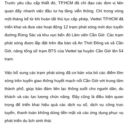
(Ghi rõ nguồn "https://mst.gov.vn" khi phát hành lại thông tin từ
Trước yêu cầu cấp thiết đó, TP.HCM đã chỉ đạo các đơn vị liên
website này)
quan đẩy nhanh việc đầu tư hạ tầng viễn thông. Chỉ trong vòng
một tháng kể từ khi hoàn tất thủ tục cấp phép, Viettel TP.HCM đã
triển khai và đưa vào hoạt động 12 trạm phát sóng mới dọc tuyến
đường Rừng Sác và khu vực bến đò Lâm viên Cần Giờ. Các trạm
phát sóng được lắp đặt trên địa bàn xã An Thới Đông và xã Cần
Giờ, nâng tổng số trạm BTS của Viettel tại huyện Cần Giờ lên 54
trạm.
Việc bổ sung các trạm phát sóng đã cơ bản xóa bỏ các điểm lõm
sóng trên tuyến giao thông huyết mạch nối Cần Giờ với trung tâm
thành phố, giúp bảo đảm liên lạc thông suốt cho người dân, du
khách và các lực lượng chức năng. Đây cũng là điều kiện quan
trọng để triển khai hiệu quả các dịch vụ số, dịch vụ công trực
tuyến, thanh toán không dùng tiền mặt và các ứng dụng phục vụ
phát triển du lịch sinh thái.