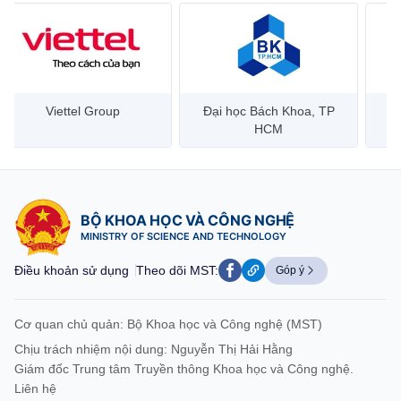
Đại học Bách Khoa, TP
Bưu điện Việt Nam –
Công
HCM
Vietnam Post
BỘ KHOA HỌC VÀ CÔNG NGHỆ
MINISTRY OF SCIENCE AND TECHNOLOGY
Điều khoản sử dụng
Theo dõi MST:
Góp ý
Cơ quan chủ quản: Bộ Khoa học và Công nghệ (MST)
Chịu trách nhiệm nội dung: Nguyễn Thị Hải Hằng
Giám đốc Trung tâm Truyền thông Khoa học và Công nghệ.
Liên hệ