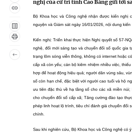
nghị của cử tri tỉnh Cao Bằng gửi tới 
Bộ Khoa học và Công nghệ nhận được kiến nghị c
nguyện và Giám sát ngày 16/01/2026, nội dung kiến 
Kiến nghị: Triển khai thực hiện Nghị quyết số 57-N
nghệ, đổi mới sáng tạo và chuyển đổi số quốc gia t
trạng lõm sóng viễn thông, không có internet hoặc có
cấp xã còn yếu; cán bộ kiêm nhiệm nhiều việc, thiế
hợp để hoạt động hiệu quả; người dân vùng sâu, vùng
số còn hạn chế, đặc biệt với người cao tuổi và hộ
ưu tiên đặc thù về hạ tầng số cho các xã miền núi; 
cho chuyển đổi số cấp xã; Tăng cường đào tạo thự
phép linh hoạt lộ trình, tiêu chí đánh giá chuyển đổ
chính.
Sau khi nghiên cứu, Bộ Khoa học và Công nghệ có ý k