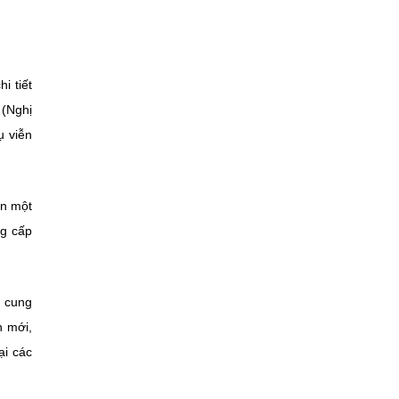
i tiết
 (Nghị
ụ viễn
ện một
ng cấp
h cung
n mới,
ại các