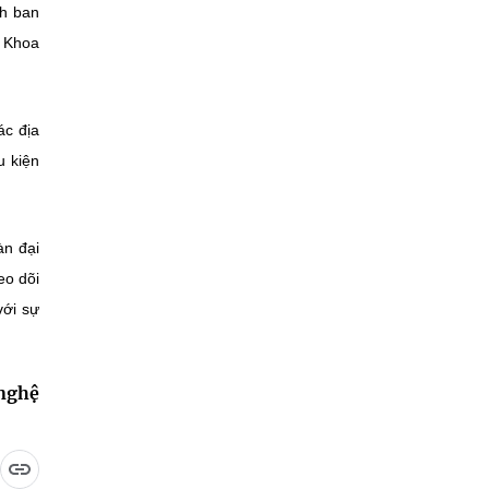
nh ban
ộ Khoa
ác địa
u kiện
àn đại
eo dõi
với sự
 nghệ