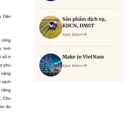
n Dân
Sản phẩm dịch vụ,
KHCN, ĐMST
Xem thêm
, công
: tình
Make in VietNam
i số ở
rợ phù
Xem thêm
ỹ năng
h sách
 riêng
g; Cho
ước đo