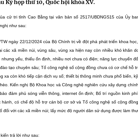
sau Kỳ họp thứ 10, Quốc hội khóa XV.
ủa cử tri tỉnh Cao Bằng tại văn bản số 2517/UBDNGS15 của Ủy ba
nghị như sau:
Q/TW ngày 22/12/2024 của Bộ Chính trị về đột phá phát triển khoa học
ại các xã miền núi, vùng sâu, vùng xa hiện nay còn nhiều khó khăn do
 nhưng yếu, thiếu ổn định, nhiều nơi chưa có điện; năng lực chuyển đổ
u đào tạo chuyên sâu; Tổ công nghệ số cộng đồng chưa có cơ chế hỗ t
 xa còn khó tiếp cận dịch vụ số; thiết bị thông minh chưa phổ biến, k
 nghèo. Kiến nghị Bộ Khoa học và Công nghệ nghiên cứu xây dựng chín
bảo đảm phủ sóng viễn thông, internet ổn định; Bố trí nguồn kinh phí
c hành, có chế độ hỗ trợ cán bộ cơ sở và Tổ công nghệ số cộng đồn
i số đối với các xã miền núi; lấy mức độ người dân sử dụng được làm th
iến trả lời như sau: