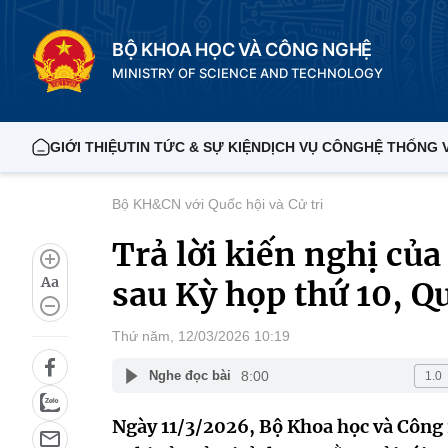
BỘ KHOA HỌC VÀ CÔNG NGHỆ
MINISTRY OF SCIENCE AND TECHNOLOGY
GIỚI THIỆU
TIN TỨC & SỰ KIỆN
DỊCH VỤ CÔNG
HỆ THỐNG 
Bộ KH&CN với Quốc hội và Cử tri
Trả lời kiến nghị của
Aa
sau Kỳ họp thứ 10, Q
Thứ năm, 12/03/2026 10:19
8:00
Nghe đọc bài
Ngày 11/3/2026, Bộ Khoa học và Công 