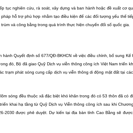
iếp tục nghiên cứu, rà soát, xây dựng và ban hành hoặc đề xuất cơ q
 pháp hỗ trợ phù hợp nhằm tạo điều kiện để các đối tượng yếu thế tiế
trùm và công bằng trong quá trình thực hiện chuyển đổi số quốc gia.
n hành Quyết định số 677/QĐ-BKHCN về việc điều chỉnh, bổ sung Kế
rong đó, Bộ đã giao Quỹ Dịch vụ viễn thông công ích Việt Nam triển kh
c trạm phát sóng cung cấp dịch vụ viễn thông di động mặt đất tại các
 lõm sóng đều thuộc xã đặc biệt khó khăn trong đó có 53 thôn đã có đ
triển khai hạ tầng từ Quỹ Dịch vụ Viễn thông công ích sau khi Chương
026-2030 được phê duyệt. Dự kiến tại địa bàn tỉnh Cao Bằng sẽ đượ