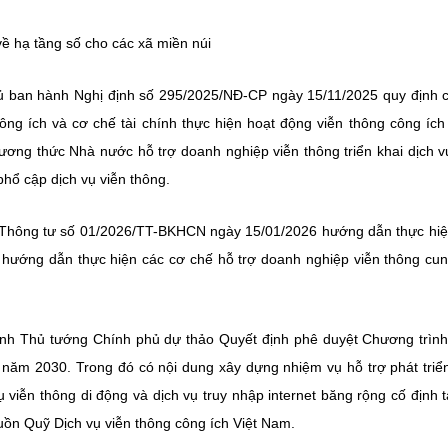
về hạ tầng số cho các xã miền núi
ban hành Nghị định số 295/2025/NĐ-CP ngày 15/11/2025 quy định ch
ông ích và cơ chế tài chính thực hiện hoạt động viễn thông công ích
ương thức Nhà nước hỗ trợ doanh nghiệp viễn thông triển khai dịch v
hổ cập dịch vụ viễn thông.
Thông tư số 01/2026/TT-BKHCN ngày 15/01/2026 hướng dẫn thực hi
 hướng dẫn thực hiện các cơ chế hỗ trợ doanh nghiệp viễn thông cu
ình Thủ tướng Chính phủ dự thảo Quyết định phê duyệt Chương trìn
n năm 2030. Trong đó có nội dung xây dựng nhiệm vụ hỗ trợ phát triể
 viễn thông di động và dịch vụ truy nhập internet băng rộng cố định t
uồn Quỹ Dịch vụ viễn thông công ích Việt Nam.