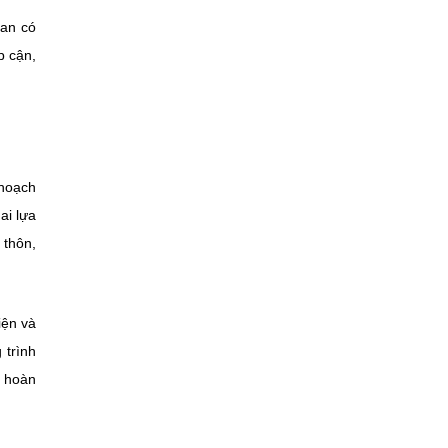
uan có
p cận,
 hoạch
ai lựa
 thôn,
iện và
 trình
c hoàn