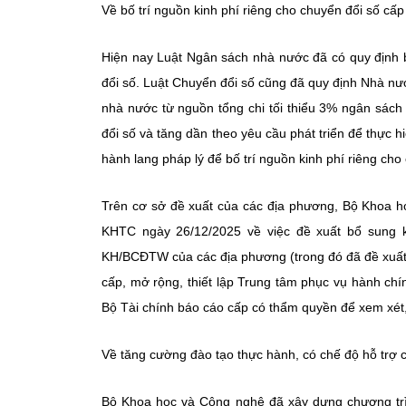
Về bố trí nguồn kinh phí riêng cho chuyển đổi số cấp
Hiện nay Luật Ngân sách nhà nước đã có quy định b
đổi số. Luật Chuyển đổi số cũng đã quy định Nhà nư
nhà nước từ nguồn tổng chi tối thiểu 3% ngân sách
đổi số và tăng dần theo yêu cầu phát triển để thực 
hành lang pháp lý để bố trí nguồn kinh phí riêng ch
Trên cơ sở đề xuất của các địa phương, Bộ Khoa 
KHTC ngày 26/12/2025 về việc đề xuất bổ sung 
KH/BCĐTW của các địa phương (trong đó đã đề xuất 
cấp, mở rộng, thiết lập Trung tâm phục vụ hành ch
Bộ Tài chính báo cáo cấp có thẩm quyền để xem xét, 
Về tăng cường đào tạo thực hành, có chế độ hỗ trợ
Bộ Khoa học và Công nghệ đã xây dựng chương trìn