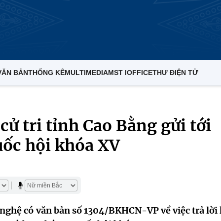
VĂN BẢN
THỐNG KÊ
MULTIMEDIA
MST IOFFICE
THƯ ĐIỆN TỬ
 cử tri tỉnh Cao Bằng gửi tới
uốc hội khóa XV
nghệ có văn bản số 1304/BKHCN-VP về việc trả lời 