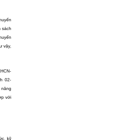
chuyển
n sách
chuyển
ư vậy,
BKHCN-
h 02-
, nâng
ợp với
ức, kỹ