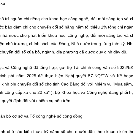
 xã
ố trí nguồn chi riêng cho khoa học công nghệ, đổi mới sáng tạo và 
ớc bảo đảm chi cho chuyển đổi số hằng năm tối thiểu 1% tổng chi ngâ
 nhà nước cho phát triển khoa học, công nghệ, đổi mới sáng tạo và 
hiện chủ trương, chính sách của Đảng, Nhà nước trong từng thời kỳ. Nh
o chuyển đổi số của bộ, ngành, địa phương đã được quy định đầy đủ.
học và Công nghệ đã tổng hợp, gửi Bộ Tài chính công văn số 8028/
kinh phí năm 2025 để thực hiện Nghị quyết 57-NQ/TW và Kế hoạc
kinh phí chuyển đổi số cho tỉnh Cao Bằng đối với nhiệm vụ "Mua sắm
ính công cấp xã cho 20 xã" ). Bộ Khoa học và Công nghệ đang phối h
quyết định đối với nhiệm vụ nêu trên.
 cán bộ cơ sở và Tổ công nghệ số cộng đồng
h phổ cập kiến thức, kỹ năng số cho người dân theo khung kiến th