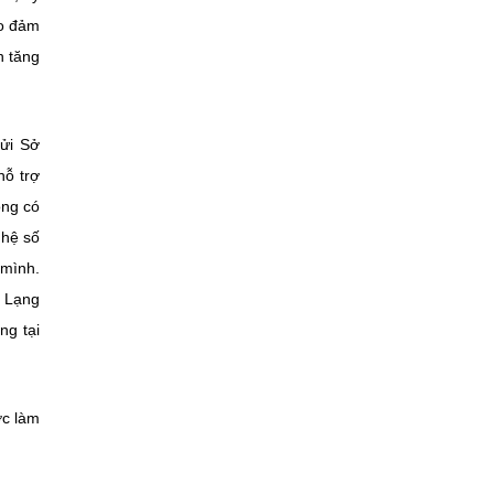
ảo đảm
n tăng
ửi Sở
hỗ trợ
ông có
ghệ số
 mình.
, Lạng
ng tại
ợc làm