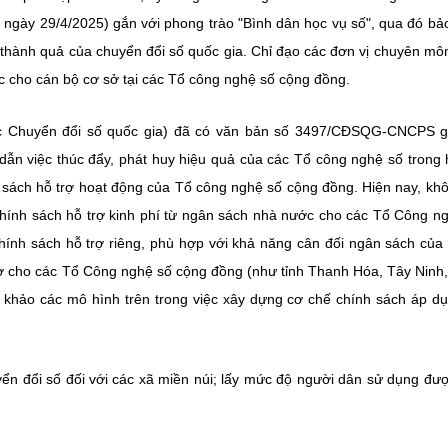
ngày 29/4/2025) gắn với phong trào "Bình dân học vụ số", qua đó b
 thành quả của chuyển đổi số quốc gia. Chỉ đạo các đơn vị chuyên mô
 cho cán bộ cơ sở tại các Tổ công nghệ số cộng đồng.
c Chuyển đổi số quốc gia) đã có văn bản số 3497/CĐSQG-CNCPS g
ẫn việc thúc đẩy, phát huy hiệu quả của các Tổ công nghệ số trong 
nh sách hỗ trợ hoạt động của Tổ công nghệ số cộng đồng. Hiện nay, kh
hính sách hỗ trợ kinh phí từ ngân sách nhà nước cho các Tổ Công n
ính sách hỗ trợ riêng, phù hợp với khả năng cân đối ngân sách của
ợ cho các Tổ Công nghệ số cộng đồng (như tỉnh Thanh Hóa, Tây Ninh
khảo các mô hình trên trong việc xây dựng cơ chế chính sách áp dụ
huyển đổi số đối với các xã miền núi; lấy mức độ người dân sử dụng đư