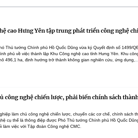
ệ cao Hưng Yên tập trung phát triển công nghệ ch
hó Thủ tướng Chính phủ Hồ Quốc Dũng vừa ký Quyết định số 1499/Q
ính phủ về việc thành lập Khu Công nghệ cao tỉnh Hưng Yên. Khu côn
ô 496,1 ha, định hướng trở thành không gian nghiên cứu, ứng dụng,..
 công nghệ chiến lược, phải biến chính sách thàn
hiệp làm chủ công nghệ chiến lược, chuyển các cơ chế, chính sách t
hệ cụ thể là thông điệp được Phó Thủ tướng Chính phủ Hồ Quốc Dũn
ổi làm việc với Tập đoàn Công nghệ CMC.