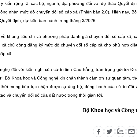
 kiến rộng rãi các bộ, ngành, địa phương đối với dự thảo Quyết đị
công nhận mức độ chuyển đổi số cấp xã (Phiên bản 2.0). Hiện nay, B
Quyết định, dự kiến ban hành trong tháng 3/2026.
ề khung tiêu chí và phương pháp đánh giá chuyển đổi số cấp xã, c
 xã chủ động đăng ký mức độ chuyển đổi số cấp xã cho phù hợp điề
cấp xã.
ghệ đối với kiến nghị của cử tri tỉnh Cao Bằng, trân trọng gửi tới Đo
 tri. Bộ Khoa học và Công nghệ xin chân thành cảm ơn sự quan tâm, th
 thời mong tiếp tục nhận được sự ủng hộ, đồng hành của cử tri đối 
ạo và chuyển đổi số của đất nước trong thời gian tới.
Bộ Khoa học và Công