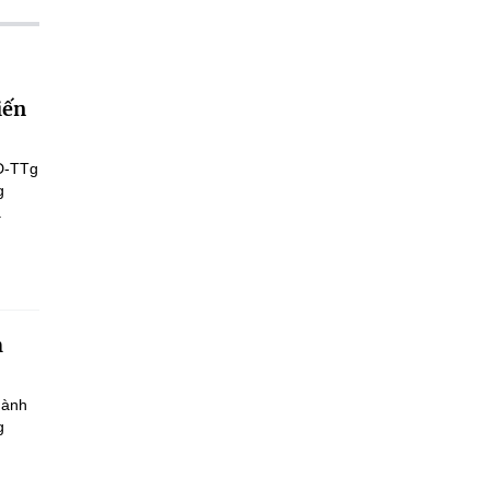
iến
Đ-TTg
g
.
h
hành
g