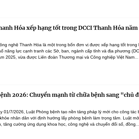
anh Hóa xếp hạng tốt trong DCCI Thanh Hóa năm
ng nghệ Thanh Hóa là một trong bốn đơn vị được xếp hạng tốt trong 
số năng lực cạnh tranh các Sở, ban, ngành cấp tỉnh và địa phương (D
ăm 2025, vừa được Liên đoàn Thương mại và Công nghiệp Việt Nam...
bệnh 2026: Chuyển mạnh từ chữa bệnh sang "chủ 
"
ày 01/7/2026, Luật Phòng bệnh tạo nền tảng pháp lý mới cho công tác
khỏe nhân dân với định hướng lấy phòng bệnh làm trọng tâm. Luật m
h, tăng cường ứng dụng khoa học, công nghệ và chuyển đổi số, đồng..