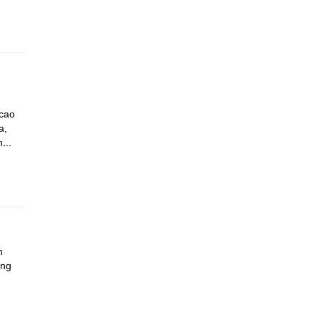
 cao
a,
...
h
ộng