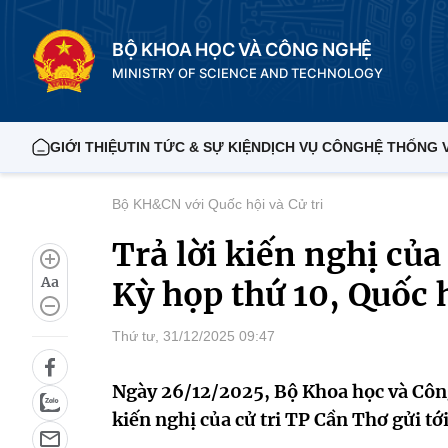
BỘ KHOA HỌC VÀ CÔNG NGHỆ
MINISTRY OF SCIENCE AND TECHNOLOGY
GIỚI THIỆU
TIN TỨC & SỰ KIỆN
DỊCH VỤ CÔNG
HỆ THỐNG 
Bộ KH&CN với Quốc hội và Cử tri
Trả lời kiến nghị của
Aa
Kỳ họp thứ 10, Quốc 
Thứ tư, 31/12/2025 09:47
Ngày 26/12/2025, Bộ Khoa học và Côn
kiến nghị của cử tri TP Cần Thơ gửi tớ