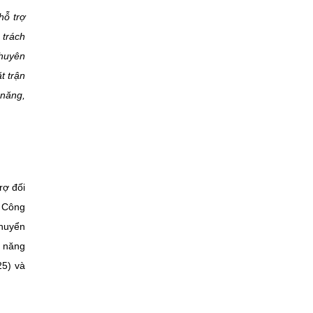
hỗ trợ
 trách
chuyên
t trận
 năng,
rợ đối
à Công
chuyển
c năng
25) và