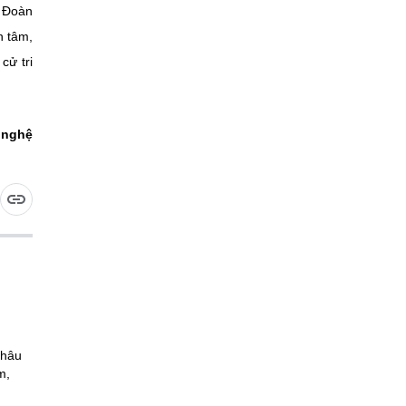
i Đoàn
n tâm,
cử tri
 nghệ
Châu
m,