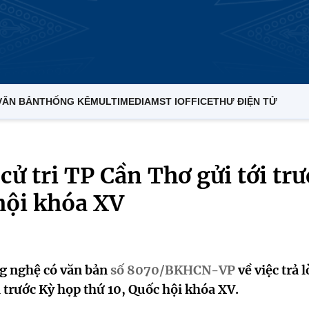
VĂN BẢN
THỐNG KÊ
MULTIMEDIA
MST IOFFICE
THƯ ĐIỆN TỬ
 cử tri TP Cần Thơ gửi tới tr
hội khóa XV
g nghệ có văn bản
số 8070/BKHCN-VP
về việc trả l
i trước Kỳ họp thứ 10, Quốc hội khóa XV.