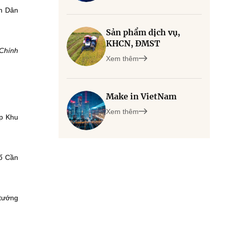
an Dân
Sản phẩm dịch vụ,
KHCN, ĐMST
 Chính
Xem thêm
Make in VietNam
Xem thêm
ập Khu
ố Cần
 tướng