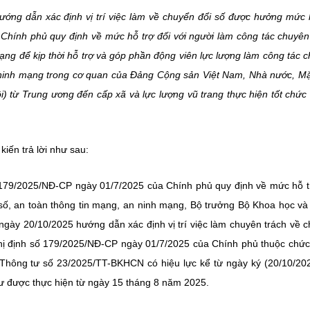
ớng dẫn xác định vị trí việc làm về chuyển đổi số được hưởng mức 
 Chính phủ quy định về mức hỗ trợ đối với người làm công tác chuyên
ạng để kịp thời hỗ trợ và góp phần động viên lực lượng làm công tác 
n ninh mạng trong cơ quan của Đảng Cộng sản Việt Nam, Nhà nước, Mặ
i) từ Trung ương đến cấp xã và lực lượng vũ trang thực hiện tốt chức
iến trả lời như sau:
số 179/2025/NĐ-CP ngày 01/7/2025 của Chính phủ quy định về mức hỗ t
 số, an toàn thông tin mạng, an ninh mạng, Bộ trưởng Bộ Khoa học v
ày 20/10/2025 hướng dẫn xác định vị trí việc làm chuyên trách về 
ghị định số 179/2025/NĐ-CP ngày 01/7/2025 của Chính phủ thuộc chứ
Thông tư số 23/2025/TT-BKHCN có hiệu lực kể từ ngày ký (20/10/20
tư được thực hiện từ ngày 15 tháng 8 năm 2025.