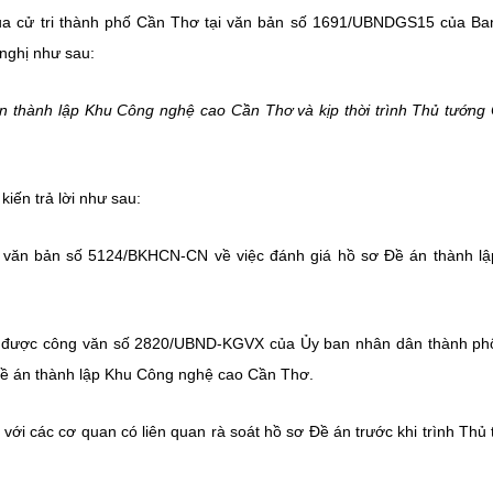
ủa cử tri thành phố Cần Thơ tại văn bản số 1691/UBNDGS15 của B
nghị như sau:
n thành lập Khu Công nghệ cao Cần Thơ và kịp thời trình Thủ tướng
iến trả lời như sau:
 văn bản số 5124/BKHCN-CN về việc đánh giá hồ sơ Đề án thành l
n được công văn số 2820/UBND-KGVX của Ủy ban nhân dân thành ph
 Đề án thành lập Khu Công nghệ cao Cần Thơ.
ới các cơ quan có liên quan rà soát hồ sơ Đề án trước khi trình Thủ