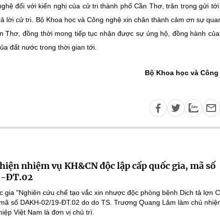
ghệ đối với kiến nghị của cử tri thành phố Cần Thơ, trân trọng gửi tớ
rả lời cử tri. Bộ Khoa học và Công nghệ xin chân thành cảm ơn sự qua
ần Thơ, đồng thời mong tiếp tục nhận được sự ủng hộ, đồng hành của 
ủa đất nước trong thời gian tới.
Bộ Khoa học và Công
 hiện nhiệm vụ KH&CN độc lập cấp quốc gia, mã số
-ĐT.02
 gia "Nghiên cứu chế tạo vắc xin nhược độc phòng bệnh Dịch tả lợn 
", mã số DAKH-02/19-ĐT.02 do do TS. Trương Quang Lâm làm chủ nhiệ
ệp Việt Nam là đơn vị chủ trì.