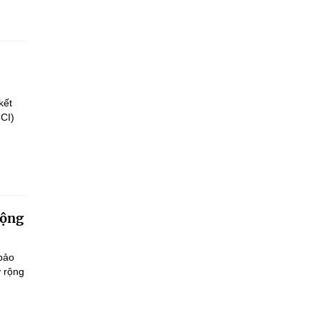
kết
CCI)
động
 bảo
ở rộng
.