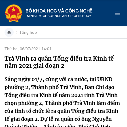
BỘ KHOA HỌC VÀ CÔNG NGHỆ
MINISTRY OF SCIENCE AND TECHNOLOGY
Tổng hợp
Thứ ba, 06/07/2021 14:01
Danh mục
Trà Vinh ra quân Tổng điều tra Kinh tế
năm 2021 giai đoạn 2
Trang chủ
Sáng ngày 01/7, cùng với cả nước, tại UBND
Giới thiệu
phường 2, Thành phố Trà Vinh, Ban Chỉ đạo
Chức năng nhiệm vụ
Tin tức sự kiện
Tổng điều tra Kinh tế năm 2021 tỉnh Trà Vinh
chọn phường 2, Thành phố Trà Vinh làm điểm
Dịch vụ công
Cơ cấu tổ chức
Khoa học và Công nghệ
của tỉnh tổ chức lễ ra quân Tổng điều tra Kinh
tế giai đoạn 2. Dự lễ ra quân có ông Nguyễn
Hệ thống văn bản
Lịch sử phát triển
Đổi mới sáng tạo
Quỳnh Thiện – Tỉnh ủy viên, Phó Chủ tịch