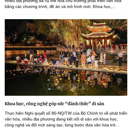
nhiều địa phương đã cụ thể hóa chủ trương phát triển văn hóa
bằng các chương trình, đề án và mô hình mới. Khoa học,...
Khoa học, công nghệ góp sức “đánh thức” di sản
Thực hiện Nghị quyết số 80-NQ/TW của Bộ Chính trị về phát triển
văn hóa, nhiều địa phương đang kết nối di sản với khoa học,
công nghệ và đổi mới sáng tạo, từng bước đưa văn hóa trở...