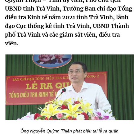
MST IOFFICE
Văn bản QPPL
UBND tỉnh Trà Vinh, Trưởng Ban chỉ đạo Tổng
Sở Khoa học và Công nghệ
Chuyển đổi số
điều tra Kinh tế năm 2021 tỉnh Trà Vinh, lãnh
THỐNG KÊ
Văn bản chỉ đạo điều hành
Bưu chính, Viễn thông
đạo Cục thống kê tỉnh Trà Vinh, UBND Thành
phố Trà Vinh và các giám sát viên, điều tra
Multimedia
Khoa học và Công nghệ
Lấy ý kiến người dân về dự thảo VBQPPL
Sở hữu trí tuệ
viên.
THƯ ĐIỆN TỬ
Đổi mới sáng tạo
Tiêu chuẩn, đo lường, chất lượng
Khác
Chuyển đổi số
Năng lượng nguyên tử
Videos
Bưu chính, Viễn thông
Tin tổng hợp
Infographic
Sở hữu trí tuệ
Tin địa phương
Ảnh
Tiêu chuẩn, đo lường, chất lượng
Voice
Năng lượng nguyên tử
Nhiệm vụ trọng tâm
Ông Nguyễn Quỳnh Thiện phát biểu tại lễ ra quân