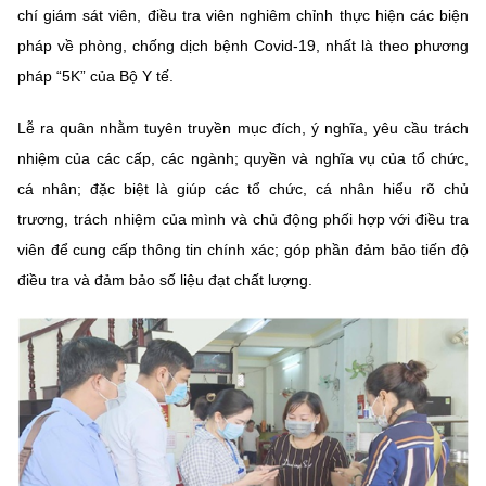
(Ghi rõ nguồn "https://mst.gov.vn" khi phát hành lại thông tin từ
chí giám sát viên, điều tra viên nghiêm chỉnh thực hiện các biện
website này)
pháp về phòng, chống dịch bệnh Covid-19, nhất là theo phương
pháp “5K” của Bộ Y tế.
Lễ ra quân nhằm tuyên truyền mục đích, ý nghĩa, yêu cầu trách
nhiệm của các cấp, các ngành; quyền và nghĩa vụ của tổ chức,
cá nhân; đặc biệt là giúp các tổ chức, cá nhân hiểu rõ chủ
trương, trách nhiệm của mình và chủ động phối hợp với điều tra
viên để cung cấp thông tin chính xác; góp phần đảm bảo tiến độ
điều tra và đảm bảo số liệu đạt chất lượng.