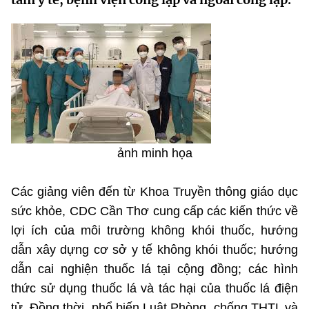
MST IOFFICE
Văn bản QPPL
Sở Khoa học và Công nghệ
Chuyển đổi số
THỐNG KÊ
Văn bản chỉ đạo điều hành
Bưu chính, Viễn thông
Multimedia
Khoa học và Công nghệ
Lấy ý kiến người dân về dự thảo VBQPPL
Sở hữu trí tuệ
THƯ ĐIỆN TỬ
Đổi mới sáng tạo
Tiêu chuẩn, đo lường, chất lượng
Khác
Chuyển đổi số
ảnh minh họa
Năng lượng nguyên tử
Videos
Bưu chính, Viễn thông
Tin tổng hợp
Các giảng viên đến từ Khoa Truyền thông giáo dục
Infographic
sức khỏe, CDC Cần Thơ cung cấp các kiến thức về
Sở hữu trí tuệ
Tin địa phương
Ảnh
lợi ích của môi trường không khói thuốc, hướng
dẫn xây dựng cơ sở y tế không khói thuốc; hướng
Tiêu chuẩn, đo lường, chất lượng
Voice
dẫn cai nghiện thuốc lá tại cộng đồng; các hình
Năng lượng nguyên tử
Nhiệm vụ trọng tâm
thức sử dụng thuốc lá và tác hại của thuốc lá điện
tử. Ðồng thời, phổ biến Luật Phòng, chống THTL và