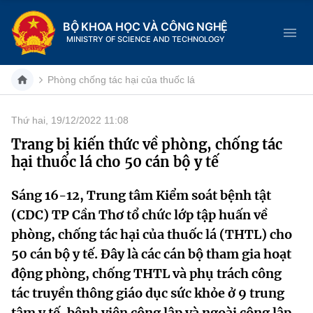
BỘ KHOA HỌC VÀ CÔNG NGHỆ
MINISTRY OF SCIENCE AND TECHNOLOGY
Phòng chống tác hại của thuốc lá
Thứ hai, 19/12/2022 11:08
Danh mục
Trang bị kiến thức về phòng, chống tác
hại thuốc lá cho 50 cán bộ y tế
Trang chủ
Sáng 16-12, Trung tâm Kiểm soát bệnh tật
Giới thiệu
(CDC) TP Cần Thơ tổ chức lớp tập huấn về
Chức năng nhiệm vụ
Tin tức sự kiện
phòng, chống tác hại của thuốc lá (THTL) cho
50 cán bộ y tế. Ðây là các cán bộ tham gia hoạt
Dịch vụ công
Cơ cấu tổ chức
Khoa học và Công nghệ
động phòng, chống THTL và phụ trách công
tác truyền thông giáo dục sức khỏe ở 9 trung
Hệ thống văn bản
Lịch sử phát triển
Đổi mới sáng tạo
tâm y tế, bệnh viện công lập và ngoài công lập.