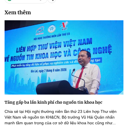
(Ghi rõ nguồn "https://mst.gov.vn" khi phát hành lại thông tin từ
website này)
Xem thêm
Tăng gấp ba lần kinh phí cho nguồn tin khoa học
Chia sẻ tại Hội nghị thường niên lần thứ 23 Liên hợp Thư viện
Việt Nam về nguồn tin KH&CN, Bộ trưởng Vũ Hải Quân nhấn
mạnh tầm quan trọng của cơ sở dữ liệu khoa học cũng như...