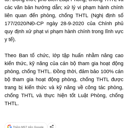
Chọn ngôn ngữ
các văn bản hướng dẫn; xử lý vi phạm hành chính
Vietnamese
English
liên quan đến phòng, chống THTL (Nghị định số
177/2020/NÐ-CP ngày 28-9-2020 của Chính phủ
quy định xử phạt vi phạm hành chính trong lĩnh vực
y tế).
BỘ KHOA HỌC VÀ CÔNG NGHỆ
MINISTRY OF SCIENCE AND TECHNOLOGY
Theo Ban tổ chức, lớp tập huấn nhằm nâng cao
Điều khoản sử dụng
Theo dõi MST:
Góp ý
kiến thức, kỹ năng của cán bộ tham gia hoạt động
phòng, chống THTL. Ðồng thời, đảm bảo 100% cán
Cơ quan chủ quản: Bộ Khoa học và Công nghệ (MST)
bộ tham gia hoạt động phòng, chống THTL được
Chịu trách nhiệm nội dung: Nguyễn Thị Hải Hằng
trang bị kiến thức và kỹ năng về công tác phòng,
Giám đốc Trung tâm Truyền thông Khoa học và Công nghệ.
chống THTL và thực hiện tốt Luật Phòng, chống
Liên hệ
THTL.
Địa chỉ: Ban Biên tập Cổng TTĐT - 18 Nguyễn Du, TP. Hà Nội
Điện thoại: 024 3936 9506
Email:
stc@mst.gov.vn
©2026 Bản quyền thuộc Bộ Khoa Học và Công Nghệ
Thêm MST trên Google