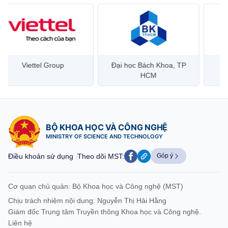
Đại học Bách Khoa, TP
Bưu điện Việt Nam –
Công
HCM
Vietnam Post
BỘ KHOA HỌC VÀ CÔNG NGHỆ
MINISTRY OF SCIENCE AND TECHNOLOGY
Điều khoản sử dụng
Theo dõi MST:
Góp ý
Cơ quan chủ quản: Bộ Khoa học và Công nghệ (MST)
Chịu trách nhiệm nội dung: Nguyễn Thị Hải Hằng
Giám đốc Trung tâm Truyền thông Khoa học và Công nghệ.
Liên hệ