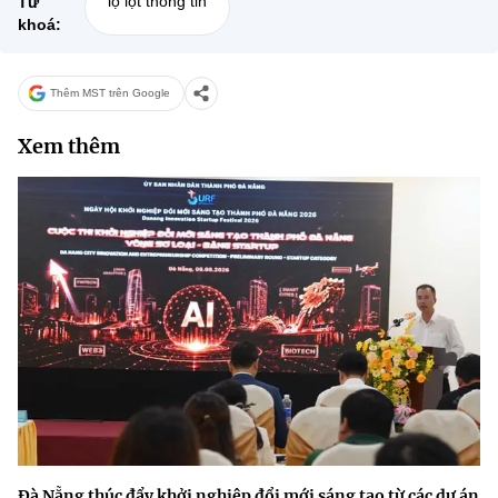
lộ lọt thông tin
Từ
khoá:
Thêm MST trên Google
Xem thêm
Đà Nẵng thúc đẩy khởi nghiệp đổi mới sáng tạo từ các dự án