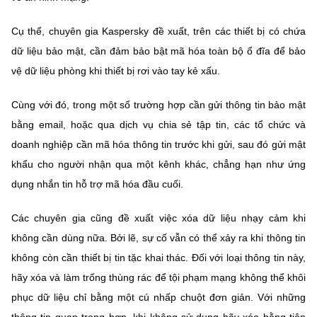
Cụ thể, chuyên gia Kaspersky đề xuất, trên các thiết bị có chứa
dữ liệu bảo mật, cần đảm bảo bật mã hóa toàn bộ ổ đĩa để bảo
vệ dữ liệu phòng khi thiết bị rơi vào tay kẻ xấu.
Cùng với đó, trong một số trường hợp cần gửi thông tin bảo mật
bằng email, hoặc qua dịch vụ chia sẻ tập tin, các tổ chức và
doanh nghiệp cần mã hóa thông tin trước khi gửi, sau đó gửi mật
khẩu cho người nhận qua một kênh khác, chẳng hạn như ứng
dụng nhắn tin hỗ trợ mã hóa đầu cuối.
Các chuyên gia cũng đề xuất việc xóa dữ liệu nhạy cảm khi
không cần dùng nữa. Bởi lẽ, sự cố vẫn có thể xảy ra khi thông tin
không còn cần thiết bị tin tặc khai thác. Đối với loại thông tin này,
hãy xóa và làm trống thùng rác để tội phạm mạng không thể khôi
phục dữ liệu chỉ bằng một cú nhấp chuột đơn giản. Với những
thông tin quan trọng hơn, khi không sử dụng hãy xóa bằng tiện