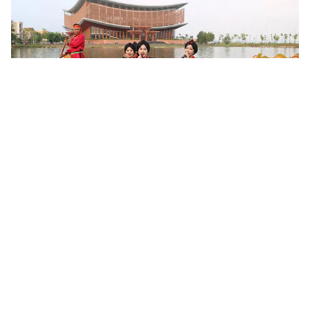
Khoa học, công nghệ mở đường khai thác nguồn lực văn
hóa
Sau 6 tháng triển khai Nghị quyết số 80-NQ/TW của Bộ Chính trị,
nhiều địa phương đã cụ thể hóa chủ trương phát triển văn hóa
bằng các chương trình, đề án và mô hình mới. Khoa học,...