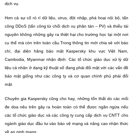
(Ghi rõ nguồn "https://mst.gov.vn" khi phát hành lại thông tin từ
dịch vụ.
website này)
Hơn cả sự cố rò rỉ dữ liệu, virus, đột nhập, phá hoại nội bộ, tấn
công DDoS (tấn công từ chối dịch vụ phân tán – PV) và thiếu tài
nguyên không những gây ra thiệt hại cho trường học tại một nơi
cụ thể mà còn trên toàn cầu.Trong thông tin mới chia sẻ với báo
chí, đại diện hãng bảo mật Kaspersky khu vực Việt Nam,
Cambodia, Myanmar nhận định: Các tổ chức giáo dục xử lý dữ
liệu cá nhân ở dạng kỹ thuật số đang phải đối mặt với các vấn đề
bảo mật giống như các công ty và cơ quan chính phủ phải đối
mặt.
Chuyên gia Kaspersky cũng cho hay, những tổn thất do các mối
đe dọa nêu trên gây ra hoàn toàn có thể được ngăn ngừa nếu
các tổ chức giáo dục và các công ty cung cấp dịch vụ CNTT cho
ngành giáo dục đầu tư vào bảo vệ mạng và nâng cao nhận thức
về an ninh mạng.