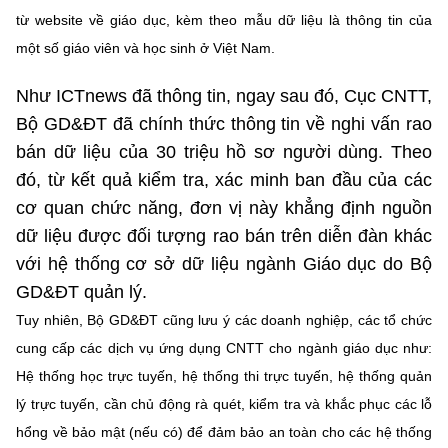
Chọn ngôn ngữ
từ website về giáo dục, kèm theo mẫu dữ liệu là thông tin của
một số giáo viên và học sinh ở Việt Nam.
Vietnamese
English
Như ICTnews đã thông tin, ngay sau đó, Cục CNTT,
Bộ GD&ĐT đã chính thức thông tin về nghi vấn rao
bán dữ liệu của 30 triệu hồ sơ người dùng. Theo
BỘ KHOA HỌC VÀ CÔNG NGHỆ
MINISTRY OF SCIENCE AND TECHNOLOGY
đó, từ kết quả kiểm tra, xác minh ban đầu của các
cơ quan chức năng, đơn vị này khẳng định nguồn
Điều khoản sử dụng
Theo dõi MST:
Góp ý
dữ liệu được đối tượng rao bán trên diễn đàn khác
với hệ thống cơ sở dữ liệu ngành Giáo dục do Bộ
Cơ quan chủ quản: Bộ Khoa học và Công nghệ (MST)
GD&ĐT quản lý.
Chịu trách nhiệm nội dung: Nguyễn Thị Hải Hằng
Tuy nhiên, Bộ GD&ĐT cũng lưu ý các doanh nghiệp, các tổ chức
Giám đốc Trung tâm Truyền thông Khoa học và Công nghệ.
Liên hệ
cung cấp các dịch vụ ứng dụng CNTT cho ngành giáo dục như:
Địa chỉ: Ban Biên tập Cổng TTĐT - 18 Nguyễn Du, TP. Hà Nội
Hệ thống học trực tuyến, hệ thống thi trực tuyến, hệ thống quản
Điện thoại: 024 3936 9506
lý trực tuyến, cần chủ động rà quét, kiểm tra và khắc phục các lỗ
Email:
stc@mst.gov.vn
©2026 Bản quyền thuộc Bộ Khoa Học và Công Nghệ
hổng về bảo mật (nếu có) để đảm bảo an toàn cho các hệ thống