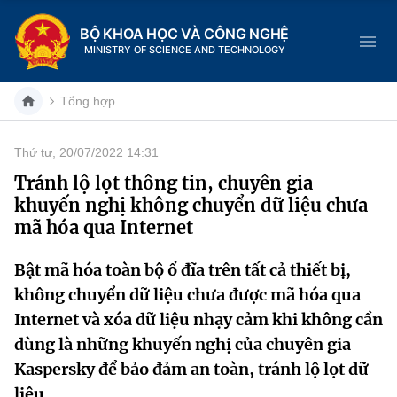
BỘ KHOA HỌC VÀ CÔNG NGHỆ
MINISTRY OF SCIENCE AND TECHNOLOGY
Tổng hợp
Thứ tư, 20/07/2022 14:31
Danh mục
Tránh lộ lọt thông tin, chuyên gia
khuyến nghị không chuyển dữ liệu chưa
Trang chủ
mã hóa qua Internet
Giới thiệu
Bật mã hóa toàn bộ ổ đĩa trên tất cả thiết bị,
không chuyển dữ liệu chưa được mã hóa qua
Chức năng nhiệm vụ
Tin tức sự kiện
Internet và xóa dữ liệu nhạy cảm khi không cần
Dịch vụ công
Cơ cấu tổ chức
Khoa học và Công nghệ
dùng là những khuyến nghị của chuyên gia
Kaspersky để bảo đảm an toàn, tránh lộ lọt dữ
Hệ thống văn bản
Lịch sử phát triển
Đổi mới sáng tạo
liệu.