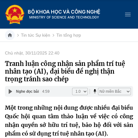
BỘ KHOA HỌC VÀ CÔNG NGHỆ
MINISTRY OF SCIENCE AND TECHNOLOGY
Tin tức Sự kiện
Tin tổng hợp
Chủ nhật, 30/11/2025 22:40
Danh mục
Tranh luận công nhận sản phẩm trí tuệ
nhân tạo (AI), đại biểu đề nghị thận
Trang chủ
trọng tránh sao chép
Giới thiệu
Nghe đọc bài
4:59
Chức năng nhiệm vụ
Tin tức sự kiện
Một trong những nội dung được nhiều đại biểu
Quốc hội quan tâm thảo luận về việc có công
Dịch vụ công
Cơ cấu tổ chức
Khoa học và Công nghệ
nhận quyền sở hữu trí tuệ, bảo hộ đối với sản
Hệ thống văn bản
Lịch sử phát triển
Đổi mới sáng tạo
phẩm có sử dụng trí tuệ nhân tạo (AI).