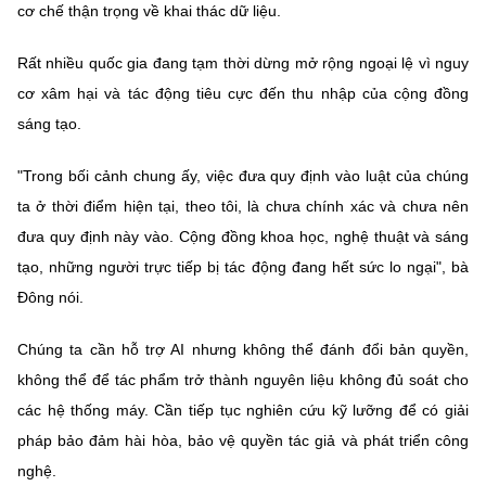
(Ghi rõ nguồn "https://mst.gov.vn" khi phát hành lại thông tin từ
cơ chế thận trọng về khai thác dữ liệu.
website này)
Rất nhiều quốc gia đang tạm thời dừng mở rộng ngoại lệ vì nguy
cơ xâm hại và tác động tiêu cực đến thu nhập của cộng đồng
sáng tạo.
"Trong bối cảnh chung ấy, việc đưa quy định vào luật của chúng
ta ở thời điểm hiện tại, theo tôi, là chưa chính xác và chưa nên
đưa quy định này vào. Cộng đồng khoa học, nghệ thuật và sáng
tạo, những người trực tiếp bị tác động đang hết sức lo ngại", bà
Đông nói.
Chúng ta cần hỗ trợ AI nhưng không thể đánh đổi bản quyền,
không thể để tác phẩm trở thành nguyên liệu không đủ soát cho
các hệ thống máy. Cần tiếp tục nghiên cứu kỹ lưỡng để có giải
pháp bảo đảm hài hòa, bảo vệ quyền tác giả và phát triển công
nghệ.