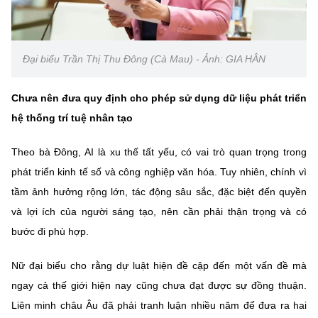
Chọn ngôn ngữ
Vietnamese
English
Đại biểu Trần Thị Thu Đông (Cà Mau) - Ảnh: GIA HÂN
Chưa nên đưa quy định cho phép sử dụng dữ liệu phát triển
BỘ KHOA HỌC VÀ CÔNG NGHỆ
hệ thống trí tuệ nhân tạo
MINISTRY OF SCIENCE AND TECHNOLOGY
Điều khoản sử dụng
Theo dõi MST:
Góp ý
Theo bà Đông, AI là xu thế tất yếu, có vai trò quan trọng trong
phát triển kinh tế số và công nghiệp văn hóa. Tuy nhiên, chính vì
tầm ảnh hưởng rộng lớn, tác động sâu sắc, đặc biệt đến quyền
Cơ quan chủ quản: Bộ Khoa học và Công nghệ (MST)
và lợi ích của người sáng tạo, nên cần phải thận trọng và có
Chịu trách nhiệm nội dung: Nguyễn Thị Hải Hằng
Giám đốc Trung tâm Truyền thông Khoa học và Công nghệ.
bước đi phù hợp.
Liên hệ
Địa chỉ: Ban Biên tập Cổng TTĐT - 18 Nguyễn Du, TP. Hà Nội
Nữ đại biểu cho rằng dự luật hiện đề cập đến một vấn đề mà
Điện thoại: 024 3936 9506
ngay cả thế giới hiện nay cũng chưa đạt được sự đồng thuận.
Email:
stc@mst.gov.vn
Liên minh châu Âu đã phải tranh luận nhiều năm để đưa ra hai
©2026 Bản quyền thuộc Bộ Khoa Học và Công Nghệ