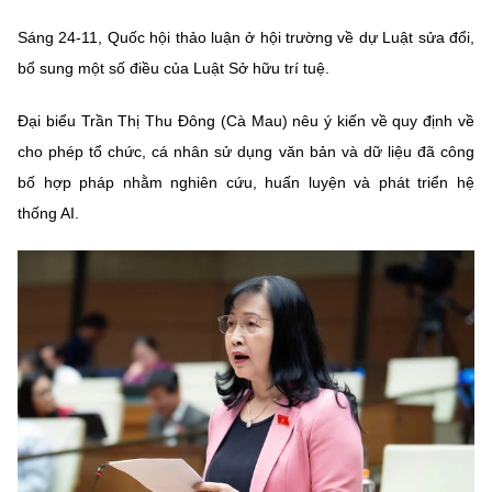
MST IOFFICE
Văn bản QPPL
Sở Khoa học và Công nghệ
Chuyển đổi số
Sáng 24-11, Quốc hội thảo luận ở hội trường về dự Luật sửa đổi,
bổ sung một số điều của Luật Sở hữu trí tuệ.
THỐNG KÊ
Văn bản chỉ đạo điều hành
Bưu chính, Viễn thông
Đại biểu Trần Thị Thu Đông (Cà Mau) nêu ý kiến về quy định về
Multimedia
Khoa học và Công nghệ
Lấy ý kiến người dân về dự thảo VBQPPL
Sở hữu trí tuệ
cho phép tổ chức, cá nhân sử dụng văn bản và dữ liệu đã công
THƯ ĐIỆN TỬ
Đổi mới sáng tạo
bố hợp pháp nhằm nghiên cứu, huấn luyện và phát triển hệ
Tiêu chuẩn, đo lường, chất lượng
thống AI.
Khác
Chuyển đổi số
Năng lượng nguyên tử
Videos
Bưu chính, Viễn thông
Tin tổng hợp
Infographic
Sở hữu trí tuệ
Tin địa phương
Ảnh
Tiêu chuẩn, đo lường, chất lượng
Voice
Năng lượng nguyên tử
Nhiệm vụ trọng tâm