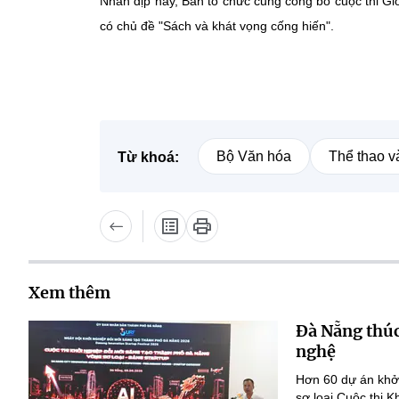
Nhân dịp này, Ban tổ chức cũng công bố cuộc thi Gi
có chủ đề "Sách và khát vọng cống hiến".
Bộ Văn hóa
Thể thao v
Từ khoá:
Xem thêm
Đà Nẵng thúc
nghệ
Hơn 60 dự án khởi
sơ loại Cuộc thi 