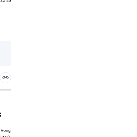
022 sẽ
g
a Vòng
án có