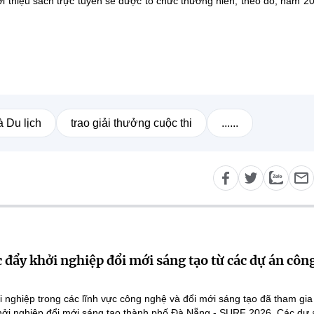
ới thiệu sách trực tuyến sẽ được tổ chức thường niên; theo đó, năm 2
à Du lịch
trao giải thưởng cuộc thi
......
 đẩy khởi nghiệp đổi mới sáng tạo từ các dự án côn
 nghiệp trong các lĩnh vực công nghệ và đổi mới sáng tạo đã tham gi
Khởi nghiệp đổi mới sáng tạo thành phố Đà Nẵng - SURF 2026. Các dự 