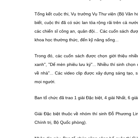
Tổng kết cuộc thi, Vụ trưởng Vụ Thư viện (Bộ Văn 
biết, cuộc thi đã có sức lan tỏa rộng rãi trên cả nư
các chiến sĩ công an, quân đội... Các cuốn sách được
khoa học thường thức, đến kỹ năng sống...
Trong đó, các cuốn sách được chọn giới thiệu nhiề
xanh", "Dế mèn phiêu lưu ký"... Nhiều thí sinh chọ
về nhà"... Các video clip được xây dựng sáng tạo,
mọi người.
Ban tổ chức đã trao 1 giải Đặc biệt, 4 giải Nhất, 6 gi
Giải Đặc biệt thuộc về nhóm thí sinh Đỗ Phương 
Chính trị, Bộ Quốc phòng).