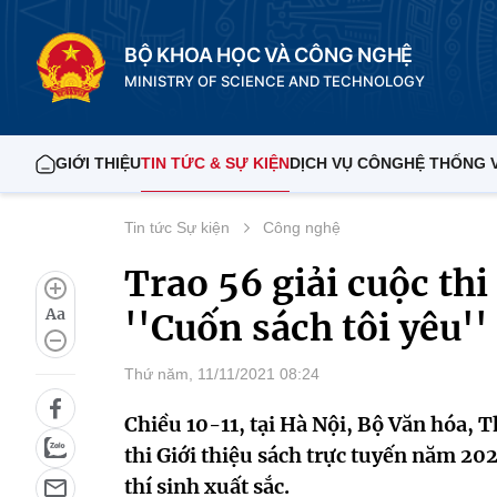
BỘ KHOA HỌC VÀ CÔNG NGHỆ
MINISTRY OF SCIENCE AND TECHNOLOGY
GIỚI THIỆU
TIN TỨC & SỰ KIỆN
DỊCH VỤ CÔNG
HỆ THỐNG 
Tin tức Sự kiện
Công nghệ
Trao 56 giải cuộc thi
Aa
''Cuốn sách tôi yêu''
Thứ năm, 11/11/2021 08:24
Chiều 10-11, tại Hà Nội, Bộ Văn hóa, T
thi Giới thiệu sách trực tuyến năm 20
thí sinh xuất sắc.