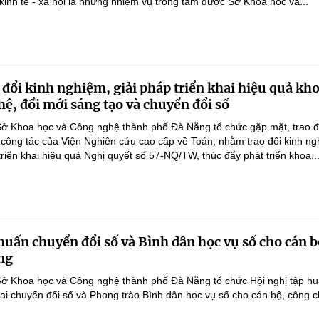
 kinh tế - xã hội là những nhiệm vụ trọng tâm được Sở Khoa học và...
 đổi kinh nghiệm, giải pháp triển khai hiệu quả kh
hệ, đổi mới sáng tạo và chuyển đổi số
ở Khoa học và Công nghệ thành phố Đà Nẵng tổ chức gặp mặt, trao đ
 công tác của Viện Nghiên cứu cao cấp về Toán, nhằm trao đổi kinh ng
triển khai hiệu quả Nghị quyết số 57-NQ/TW, thúc đẩy phát triển khoa..
huấn chuyển đổi số và Bình dân học vụ số cho cán b
ng
Sở Khoa học và Công nghệ thành phố Đà Nẵng tổ chức Hội nghị tập hu
hai chuyển đổi số và Phong trào Bình dân học vụ số cho cán bộ, công 