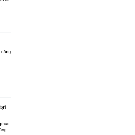
.
à năng
tại
 phục
sáng