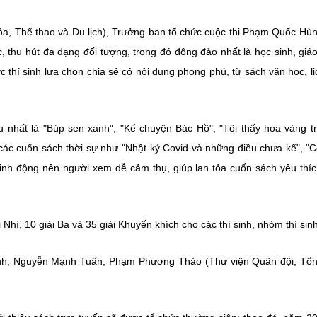
hóa, Thể thao và Du lịch), Trưởng ban tổ chức cuộc thi Phạm Quốc Hù
ớc, thu hút đa dạng đối tượng, trong đó đông đảo nhất là học sinh, giáo
 thí sinh lựa chọn chia sẻ có nội dung phong phú, từ sách văn học, lị
u nhất là "Búp sen xanh", "Kể chuyện Bác Hồ", "Tôi thấy hoa vàng t
n các cuốn sách thời sự như "Nhật ký Covid và những điều chưa kể", "
 sinh động nên người xem dễ cảm thụ, giúp lan tỏa cuốn sách yêu thí
ải Nhì, 10 giải Ba và 35 giải Khuyến khích cho các thí sinh, nhóm thí sinh
Linh, Nguyễn Mạnh Tuấn, Phạm Phương Thảo (Thư viện Quân đội, Tổ