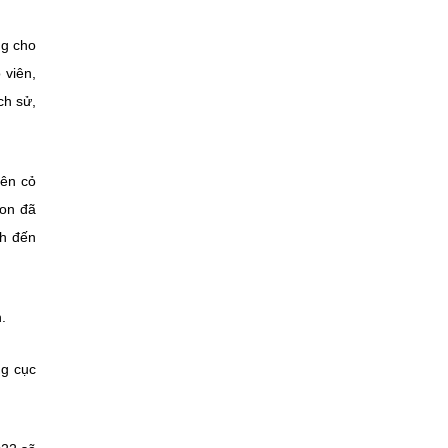
ng cho
 viên,
ch sử,
rên cỏ
Con đã
ch đến
.
ng cục