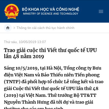
BỘ KHOA HỌC VÀ CÔNG NGHỆ
MINISTRY OF SCIENCE AND TECHNOLOGY
Thông tin cải cách thủ tục hành chính
Thứ sáu, 10/05/2019 13:07
Danh mục
Trao giải cuộc thi Viết thư quốc tế UPU
lần 48 năm 2019
Trang chủ
Sáng 10/5/2019, tại Hà Nội, Tổng công ty Bưu
Giới thiệu
điện Việt Nam và Báo Thiếu niên Tiền phong
Chức năng nhiệm vụ
Tin tức sự kiện
(TNTP) đã phối hợp tổ chức Lễ tổng kết và trao
giải Cuộc thi Viết thư quốc tế UPU lần thứ 48
Dịch vụ công
Cơ cấu tổ chức
Khoa học và Công nghệ
(2019) tại Việt Nam. Thứ trưởng Bộ TT&TT
Nguyễn Thành Hưng đã tới dự và trao giải
Hệ thống văn bản
Lịch sử phát triển
Đổi mới sáng tạo
thưởng cho các em học sinh.