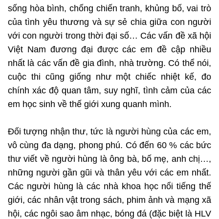
(Ghi rõ nguồn "https://mst.gov.vn" khi phát hành lại thông tin từ
sống hòa bình, chống chiến tranh, khủng bố, vai trò
website này)
của tình yêu thương và sự sẻ chia giữa con người
với con người trong thời đại số… Các vấn đề xã hội
Việt Nam đương đại được các em đề cập nhiều
nhất là các vấn đề gia đình, nhà trường. Có thể nói,
cuộc thi cũng giống như một chiếc nhiệt kế, đo
chính xác độ quan tâm, suy nghĩ, tình cảm của các
em học sinh về thế giới xung quanh mình.
Đối tượng nhận thư, tức là người hùng của các em,
vô cùng đa dạng, phong phú. Có đến 60 % các bức
thư viết về người hùng là ông bà, bố mẹ, anh chị…,
những người gần gũi và thân yêu với các em nhất.
Các người hùng là các nhà khoa học nổi tiếng thế
giới, các nhân vật trong sách, phim ảnh và mạng xã
hội, các ngôi sao âm nhạc, bóng đá (đặc biệt là HLV