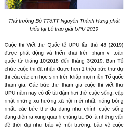
Chọn ngôn ngữ
Vietnamese
English
Thứ trưởng Bộ TT&TT Nguyễn Thành Hưng phát
biểu tại Lễ trao giải UPU 2019
BỘ KHOA HỌC VÀ CÔNG NGHỆ
Cuộc thi Viết thư Quốc tế UPU lần thứ 48 (2019)
MINISTRY OF SCIENCE AND TECHNOLOGY
được phát động và triển khai trên phạm vi toàn
Điều khoản sử dụng
Theo dõi MST:
quốc từ tháng 10/2018 đến tháng 3/2019. Ban Tổ
Góp ý
chức cuộc thi đã nhận được hơn 1 triệu bức thư dự
thi của các em học sinh trên khắp mọi miền Tổ quốc
Cơ quan chủ quản: Bộ Khoa học và Công nghệ (MST)
tham gia. Các bức thư tham gia cuộc thi viết thư
Chịu trách nhiệm nội dung: Nguyễn Thị Hải Hằng
Giám đốc Trung tâm Truyền thông Khoa học và Công nghệ.
UPU năm nay có đề tài đậm hơi thở cuộc sống, cập
Liên hệ
nhật những xu hướng xã hội mới nhất, nóng bỏng
Địa chỉ: Ban Biên tập Cổng TTĐT - 18 Nguyễn Du, TP. Hà Nội
nhất, các bức thư đa dạng như chính cuộc sống
Điện thoại: 024 3936 9506
đang diễn ra xung quanh chúng ta. Đó là những vấn
Email:
stc@mst.gov.vn
©2026 Bản quyền thuộc Bộ Khoa Học và Công Nghệ
đề thời đại như bảo vệ môi trường, bảo vệ cuộc