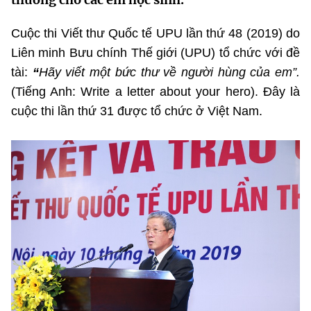
MST IOFFICE
Văn bản QPPL
Sở Khoa học và Công nghệ
Chuyển đổi số
Cuộc thi Viết thư Quốc tế UPU lần thứ 48 (2019) do
THỐNG KÊ
Văn bản chỉ đạo điều hành
Liên minh Bưu chính Thế giới (UPU) tổ chức với đề
Bưu chính, Viễn thông
tài:
“
Hãy viết một bức thư về người hùng của em”.
Multimedia
Khoa học và Công nghệ
Lấy ý kiến người dân về dự thảo VBQPPL
Sở hữu trí tuệ
(Tiếng Anh: Write a letter about your hero). Đây là
THƯ ĐIỆN TỬ
cuộc thi lần thứ 31 được tổ chức ở Việt Nam.
Đổi mới sáng tạo
Tiêu chuẩn, đo lường, chất lượng
Khác
Chuyển đổi số
Năng lượng nguyên tử
Videos
Bưu chính, Viễn thông
Tin tổng hợp
Infographic
Sở hữu trí tuệ
Tin địa phương
Ảnh
Tiêu chuẩn, đo lường, chất lượng
Voice
Năng lượng nguyên tử
Nhiệm vụ trọng tâm