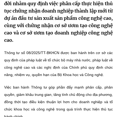
đời nhằm quy định việc phân cấp thực hiện thủ
MST IOFFICE
Văn bản QPPL
Sở Khoa học và Công nghệ
Chuyển đổi số
tục chứng nhận doanh nghiệp thành lập mới từ
dự án đầu tư sản xuất sản phẩm công nghệ cao,
THỐNG KÊ
Văn bản chỉ đạo điều hành
Bưu chính, Viễn thông
cùng với chứng nhận cơ sở ươm tạo công nghệ
Multimedia
Khoa học và Công nghệ
Lấy ý kiến người dân về dự thảo VBQPPL
cao và cơ sở ươm tạo doanh nghiệp công nghệ
Sở hữu trí tuệ
cao.
THƯ ĐIỆN TỬ
Đổi mới sáng tạo
Tiêu chuẩn, đo lường, chất lượng
Khác
Thông tư số 08/2025/TT-BKHCN được ban hành trên cơ sở các
Chuyển đổi số
Năng lượng nguyên tử
quy định của pháp luật về tổ chức bộ máy nhà nước, pháp luật về
Videos
công nghệ cao và các nghị định của Chính phủ quy định chức
Bưu chính, Viễn thông
Tin tổng hợp
Infographic
năng, nhiệm vụ, quyền hạn của Bộ Khoa học và Công nghệ.
Sở hữu trí tuệ
Tin địa phương
Ảnh
Việc ban hành Thông tư góp phần đẩy mạnh phân cấp, phân
Tiêu chuẩn, đo lường, chất lượng
quyền, giảm khâu trung gian, tăng tính chủ động cho địa phương,
Voice
đồng thời tạo điều kiện thuận lợi hơn cho doanh nghiệp và tổ
Năng lượng nguyên tử
Nhiệm vụ trọng tâm
chức khoa học và công nghệ trong quá trình thực hiện thủ tục
hành chính.