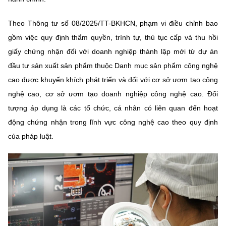
Chọn ngôn ngữ
Theo Thông tư số 08/2025/TT-BKHCN, phạm vi điều chỉnh bao
Vietnamese
English
gồm việc quy định thẩm quyền, trình tự, thủ tục cấp và thu hồi
giấy chứng nhận đối với doanh nghiệp thành lập mới từ dự án
đầu tư sản xuất sản phẩm thuộc Danh mục sản phẩm công nghệ
BỘ KHOA HỌC VÀ CÔNG NGHỆ
cao được khuyến khích phát triển và đối với cơ sở ươm tạo công
MINISTRY OF SCIENCE AND TECHNOLOGY
nghệ cao, cơ sở ươm tạo doanh nghiệp công nghệ cao. Đối
Điều khoản sử dụng
Theo dõi MST:
Góp ý
tượng áp dụng là các tổ chức, cá nhân có liên quan đến hoạt
động chứng nhận trong lĩnh vực công nghệ cao theo quy định
Cơ quan chủ quản: Bộ Khoa học và Công nghệ (MST)
của pháp luật.
Chịu trách nhiệm nội dung: Nguyễn Thị Hải Hằng
Giám đốc Trung tâm Truyền thông Khoa học và Công nghệ.
Liên hệ
Địa chỉ: Ban Biên tập Cổng TTĐT - 18 Nguyễn Du, TP. Hà Nội
Điện thoại: 024 3936 9506
Email:
stc@mst.gov.vn
©2026 Bản quyền thuộc Bộ Khoa Học và Công Nghệ