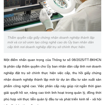
(Ghi rõ nguồn "https://mst.gov.vn" khi phát hành lại thông tin từ
website này)
Thẩm quyền cấp giấy chứng nhận doanh nghiệp thành lập
mới và cơ sở ươm tạo công nghệ cao do Ủy ban nhân dân
cấp tỉnh nơi doanh nghiệp đặt trụ sở chính thực hiện.
Một điểm nhấn quan trọng của Thông tư số 08/2025/TT-BKHCN
là phân cấp thẩm quyền cho Ủy ban nhân dân cấp tỉnh nơi doanh
nghiệp đặt trụ sở chính thực hiện việc cấp, thu hồi giấy chứng
nhận doanh nghiệp thành lập mới từ dự án đầu tư sản xuất sản
phẩm công nghệ cao. Việc phân cấp này giúp rút ngắn thời gian
giải quyết hồ sơ, nâng cao tính linh hoạt trong quản lý, đồng thời
phù hợp với thực tiễn quản lý đầu tư và phát triển kinh tế - xã hội