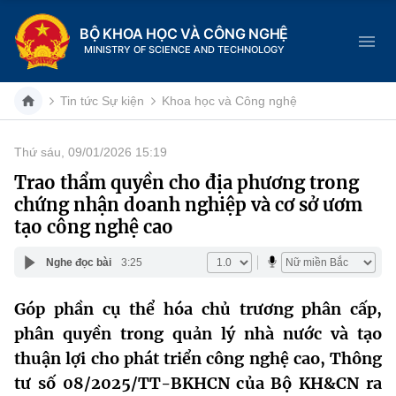
BỘ KHOA HỌC VÀ CÔNG NGHỆ
MINISTRY OF SCIENCE AND TECHNOLOGY
Tin tức Sự kiện
Khoa học và Công nghệ
Thứ sáu, 09/01/2026 15:19
Danh mục
Trao thẩm quyền cho địa phương trong
chứng nhận doanh nghiệp và cơ sở ươm
Trang chủ
tạo công nghệ cao
Giới thiệu
Nghe đọc bài
3:25
Chức năng nhiệm vụ
Tin tức sự kiện
Góp phần cụ thể hóa chủ trương phân cấp,
phân quyền trong quản lý nhà nước và tạo
Dịch vụ công
Cơ cấu tổ chức
Khoa học và Công nghệ
thuận lợi cho phát triển công nghệ cao, Thông
Hệ thống văn bản
Lịch sử phát triển
Đổi mới sáng tạo
tư số 08/2025/TT-BKHCN của Bộ KH&CN ra