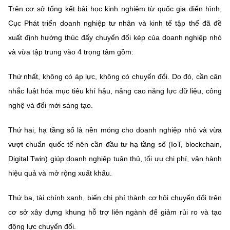
Trên cơ sở tổng kết bài học kinh nghiệm từ quốc gia điển hình,
Cục Phát triển doanh nghiệp tư nhân và kinh tế tập thể đã đề
xuất định hướng thúc đẩy chuyển đổi kép của doanh nghiệp nhỏ
và vừa tập trung vào 4 trọng tâm gồm:
Thứ nhất, không có áp lực, không có chuyển đổi. Do đó, cần cân
nhắc luật hóa mục tiêu khí hậu, nâng cao năng lực dữ liệu, công
nghệ và đổi mới sáng tạo.
Thứ hai, hạ tầng số là nền móng cho doanh nghiệp nhỏ và vừa
vượt chuẩn quốc tế nên cần đầu tư hạ tầng số (IoT, blockchain,
Digital Twin) giúp doanh nghiệp tuân thủ, tối ưu chi phí, vận hành
hiệu quả và mở rộng xuất khẩu.
Thứ ba, tài chính xanh, biến chi phí thành cơ hội chuyển đổi trên
cơ sở xây dựng khung hỗ trợ liên ngành để giảm rủi ro và tạo
động lực chuyển đổi.