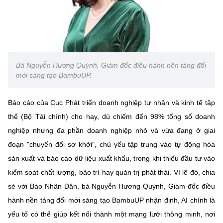
Bà Nguyễn Hương Quỳnh, Giám đốc điều hành nền tảng đổi
mới sáng tạo BambuUP.
Báo cáo của Cục Phát triển doanh nghiệp tư nhân và kinh tế tập
thể (Bộ Tài chính) cho hay, dù chiếm đến 98% tổng số doanh
nghiệp nhưng đa phần doanh nghiệp nhỏ và vừa đang ở giai
đoạn "chuyển đổi sơ khởi", chủ yếu tập trung vào tự động hóa
sản xuất và báo cáo dữ liệu xuất khẩu, trong khi thiếu đầu tư vào
kiểm soát chất lượng, bảo trì hay quản trị phát thải. Vì lẽ đó, chia
sẻ với Báo Nhân Dân, bà Nguyễn Hương Quỳnh, Giám đốc điều
hành nền tảng đổi mới sáng tạo BambuUP nhận định, AI chính là
yếu tố có thể giúp kết nối thành một mạng lưới thông minh, nơi