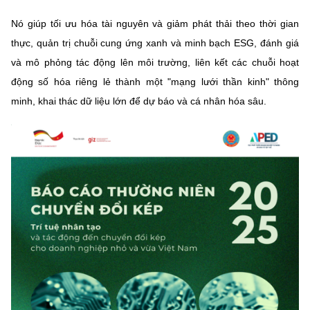
MST IOFFICE
Văn bản QPPL
Sở Khoa học và Công nghệ
Chuyển đổi số
Nó giúp tối ưu hóa tài nguyên và giảm phát thải theo thời gian
thực, quản trị chuỗi cung ứng xanh và minh bạch ESG, đánh giá
THỐNG KÊ
Văn bản chỉ đạo điều hành
Bưu chính, Viễn thông
và mô phỏng tác động lên môi trường, liên kết các chuỗi hoạt
Multimedia
Khoa học và Công nghệ
động số hóa riêng lẻ thành một "mạng lưới thần kinh" thông
Lấy ý kiến người dân về dự thảo VBQPPL
Sở hữu trí tuệ
minh, khai thác dữ liệu lớn để dự báo và cá nhân hóa sâu.
THƯ ĐIỆN TỬ
Đổi mới sáng tạo
Tiêu chuẩn, đo lường, chất lượng
Khác
Chuyển đổi số
Năng lượng nguyên tử
Videos
Bưu chính, Viễn thông
Tin tổng hợp
Infographic
Sở hữu trí tuệ
Tin địa phương
Ảnh
Tiêu chuẩn, đo lường, chất lượng
Voice
Năng lượng nguyên tử
Nhiệm vụ trọng tâm