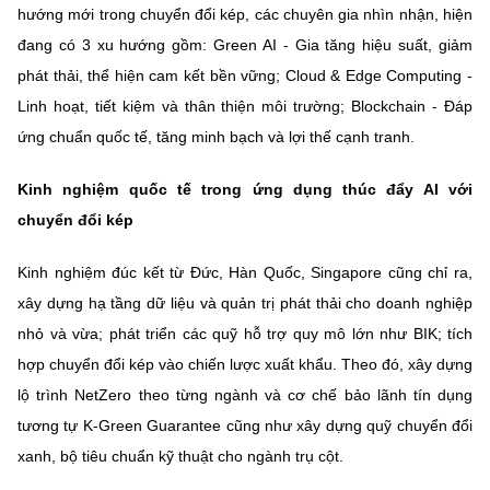
(Ghi rõ nguồn "https://mst.gov.vn" khi phát hành lại thông tin từ
hướng mới trong chuyển đổi kép, các chuyên gia nhìn nhận, hiện
website này)
đang có 3 xu hướng gồm: Green AI - Gia tăng hiệu suất, giảm
phát thải, thể hiện cam kết bền vững; Cloud & Edge Computing -
Linh hoạt, tiết kiệm và thân thiện môi trường; Blockchain - Đáp
ứng chuẩn quốc tế, tăng minh bạch và lợi thế cạnh tranh.
Kinh nghiệm quốc tế trong ứng dụng thúc đẩy AI với
chuyển đổi kép
Kinh nghiệm đúc kết từ Đức, Hàn Quốc, Singapore cũng chỉ ra,
xây dựng hạ tầng dữ liệu và quản trị phát thải cho doanh nghiệp
nhỏ và vừa; phát triển các quỹ hỗ trợ quy mô lớn như BIK; tích
hợp chuyển đổi kép vào chiến lược xuất khẩu. Theo đó, xây dựng
lộ trình NetZero theo từng ngành và cơ chế bảo lãnh tín dụng
tương tự K-Green Guarantee cũng như xây dựng quỹ chuyển đổi
xanh, bộ tiêu chuẩn kỹ thuật cho ngành trụ cột.