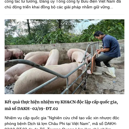
công tác tư tưởng, Đảng ủy Tổng công ty Bưu điện Việt Nam đã
chủ động triển khai đồng bộ các giải pháp nhằm giữ vững...
Kết quả thực hiện nhiệm vụ KH&CN độc lập cấp quốc gia,
mã số DAKH-02/19-ĐT.02
Nhiệm vụ cấp quốc gia "Nghiên cứu chế tạo vắc xin nhược độc
phòng bệnh Dịch tả lợn Châu Phi tại Việt Nam", mã số DAKH-