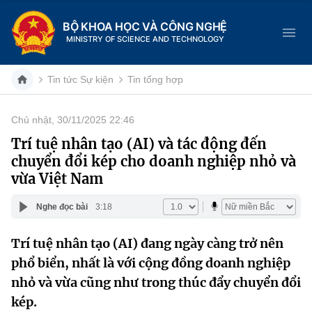
BỘ KHOA HỌC VÀ CÔNG NGHỆ
MINISTRY OF SCIENCE AND TECHNOLOGY
Tin tức Sự kiện
Tin tổng hợp
Chủ nhật, 30/11/2025 22:46
Danh mục
Trí tuệ nhân tạo (AI) và tác động đến
chuyển đổi kép cho doanh nghiệp nhỏ và
Trang chủ
vừa Việt Nam
Giới thiệu
Nghe đọc bài
3:18
Chức năng nhiệm vụ
Tin tức sự kiện
Trí tuệ nhân tạo (AI) đang ngày càng trở nên
phổ biển, nhất là với cộng đồng doanh nghiệp
Dịch vụ công
Cơ cấu tổ chức
Khoa học và Công nghệ
nhỏ và vừa cũng như trong thúc đẩy chuyển đổi
Hệ thống văn bản
Lịch sử phát triển
Đổi mới sáng tạo
kép.