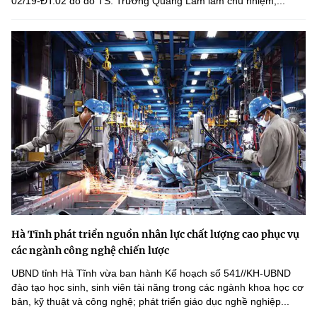
02/19-ĐT.02 do do TS. Trương Quang Lâm làm chủ nhiệm,...
Hà Tĩnh phát triển nguồn nhân lực chất lượng cao phục vụ
các ngành công nghệ chiến lược
UBND tỉnh Hà Tĩnh vừa ban hành Kế hoạch số 541//KH-UBND
đào tạo học sinh, sinh viên tài năng trong các ngành khoa học cơ
bản, kỹ thuật và công nghệ; phát triển giáo dục nghề nghiệp...