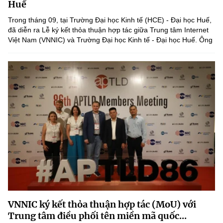
Huế
Chọn ngôn ngữ
Trong tháng 09, tại Trường Đại học Kinh tế (HCE) - Đại học Huế,
Vietnamese
English
đã diễn ra Lễ ký kết thỏa thuận hợp tác giữa Trung tâm Internet
Việt Nam (VNNIC) và Trường Đại học Kinh tế - Đại học Huế. Ông
Nguyễn Hồng Thắng, Giám đốc VNNIC, và ông Trương...
BỘ KHOA HỌC VÀ CÔNG NGHỆ
MINISTRY OF SCIENCE AND TECHNOLOGY
Điều khoản sử dụng
Theo dõi MST:
Góp ý
Cơ quan chủ quản: Bộ Khoa học và Công nghệ (MST)
Chịu trách nhiệm nội dung: Nguyễn Thị Hải Hằng
Giám đốc Trung tâm Truyền thông Khoa học và Công nghệ.
Liên hệ
Địa chỉ: Ban Biên tập Cổng TTĐT - 18 Nguyễn Du, TP. Hà Nội
Điện thoại: 024 3936 9506
VNNIC ký kết thỏa thuận hợp tác (MoU) với
Email:
stc@mst.gov.vn
©2026 Bản quyền thuộc Bộ Khoa Học và Công Nghệ
Trung tâm điều phối tên miền mã quốc...