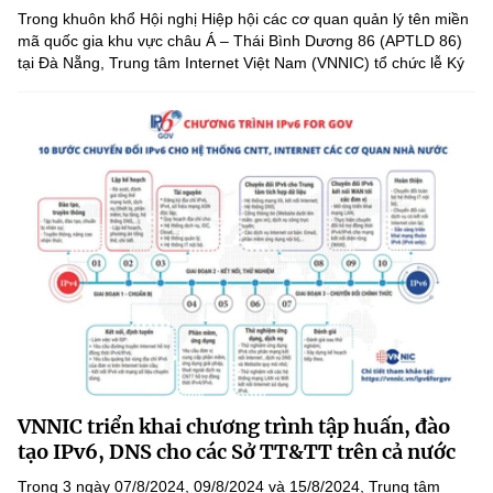
(Ghi rõ nguồn "https://mst.gov.vn" khi phát hành lại thông tin từ
Trong khuôn khổ Hội nghị Hiệp hội các cơ quan quản lý tên miền
website này)
mã quốc gia khu vực châu Á – Thái Bình Dương 86 (APTLD 86)
tại Đà Nẵng, Trung tâm Internet Việt Nam (VNNIC) tổ chức lễ Ký
kết thỏa thuận hợp tác (MoU) với Trung tâm điều phối tên...
VNNIC triển khai chương trình tập huấn, đào
tạo IPv6, DNS cho các Sở TT&TT trên cả nước
Trong 3 ngày 07/8/2024, 09/8/2024 và 15/8/2024, Trung tâm