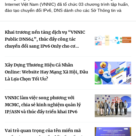
Internet Việt Nam (VNNIC) đã tổ chức 03 chương trình tập huấn,
đào tạo chuyển đổi IPv6, DNS dành cho các Sở Thông tin và
Truyền thông các tỉnh/thành phố trên cả nước. Đây là...
Khai trương nền tảng dịch vụ “VNNIC
Public DNS64”, thúc đẩy công tác
chuyển đổi sang IPv6 Only cho cơ...
Xây Dựng Thương Hiệu Cá Nhân
Online: Website Hay Mạng Xã Hội, Đâu
Là Lựa Chọn Tối Ưu?
VNNIC làm việc song phương với
MCMC, chia sẻ kinh nghiệm quản lý
IP/ASN và thúc đẩy triển khai IPv6
Vai trò quan trọng của tên miền mã