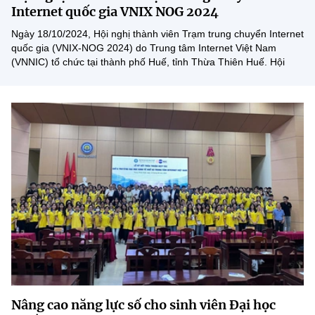
Internet quốc gia VNIX NOG 2024
MST IOFFICE
Văn bản QPPL
Sở Khoa học và Công nghệ
Chuyển đổi số
Ngày 18/10/2024, Hội nghị thành viên Trạm trung chuyển Internet
THỐNG KÊ
quốc gia (VNIX-NOG 2024) do Trung tâm Internet Việt Nam
Văn bản chỉ đạo điều hành
Bưu chính, Viễn thông
(VNNIC) tổ chức tại thành phố Huế, tỉnh Thừa Thiên Huế. Hội
nghị tập trung thảo luận kỹ thuật, công nghệ, kinh nghiệm...
Multimedia
Khoa học và Công nghệ
Lấy ý kiến người dân về dự thảo VBQPPL
Sở hữu trí tuệ
THƯ ĐIỆN TỬ
Đổi mới sáng tạo
Tiêu chuẩn, đo lường, chất lượng
Khác
Chuyển đổi số
Năng lượng nguyên tử
Videos
Bưu chính, Viễn thông
Tin tổng hợp
Infographic
Sở hữu trí tuệ
Tin địa phương
Ảnh
Tiêu chuẩn, đo lường, chất lượng
Voice
Năng lượng nguyên tử
Nhiệm vụ trọng tâm
Nâng cao năng lực số cho sinh viên Đại học