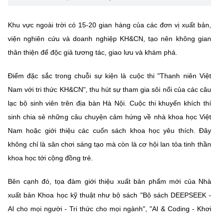
Khu vực ngoài trời có 15-20 gian hàng của các đơn vị xuất bản,
viện nghiên cứu và doanh nghiệp KH&CN, tạo nên không gian
thân thiện để độc giả tương tác, giao lưu và khám phá.
Điểm đặc sắc trong chuỗi sự kiện là cuộc thi "Thanh niên Việt
Nam với tri thức KH&CN", thu hút sự tham gia sôi nổi của các câu
lạc bộ sinh viên trên địa bàn Hà Nội. Cuộc thi khuyến khích thí
sinh chia sẻ những câu chuyện cảm hứng về nhà khoa học Việt
Nam hoặc giới thiệu các cuốn sách khoa học yêu thích. Đây
không chỉ là sân chơi sáng tạo mà còn là cơ hội lan tỏa tinh thần
khoa học tới cộng đồng trẻ.
Bên cạnh đó, tọa đàm giới thiệu xuất bản phẩm mới của Nhà
xuất bản Khoa học kỹ thuật như bộ sách "Bộ sách DEEPSEEK -
AI cho mọi người - Tri thức cho mọi ngành", "AI & Coding - Khơi