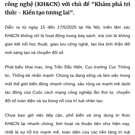
công nghệ (KH&CN) với chủ đề "Khám phá tri
MST IOFFICE
Văn bản QPPL
Sở Khoa học và Công nghệ
Chuyển đổi số
thức - Kiến tạo tương lai".
THỐNG KÊ
Văn bản chỉ đạo điều hành
Bưu chính, Viễn thông
Diễn ra từ ngày 15 đến 17/5/2025 tại Hà Nội, triển lãm sác
Multimedia
Khoa học và Công nghệ
KH&CN không chỉ là hoạt động trưng bày sách, mà còn là không
Lấy ý kiến người dân về dự thảo VBQPPL
Sở hữu trí tuệ
gian kết nối học thuật, giao lưu công nghệ, lan tỏa tinh thần đổi
THƯ ĐIỆN TỬ
Đổi mới sáng tạo
mới sáng tạo và chuyển đổi số.
Tiêu chuẩn, đo lường, chất lượng
Khác
Chuyển đổi số
Phát biểu khai mạc, ông Trần Đắc Hiến, Cục trưởng Cục Thông
Năng lượng nguyên tử
Videos
tin, Thống kê nhấn mạnh: Chúng ta đang sống và làm việc trong
Bưu chính, Viễn thông
Tin tổng hợp
một thế giới biến động nhanh chóng, sâu rộng và mạnh mẽ dưới
Infographic
tác động của Cuộc cách mạng công nghiệp lần thứ tư, chuyển
Sở hữu trí tuệ
Tin địa phương
Ảnh
đổi số toàn diện và sự bùng nổ của trí tuệ nhân tạo.
Tiêu chuẩn, đo lường, chất lượng
Voice
Chưa bao giờ việc tiếp cận, phổ biến và ứng dụng tri thức
Năng lượng nguyên tử
KH&CN lại nhanh chóng, linh hoạt và thuận tiện như hiện nay,
Nhiệm vụ trọng tâm
nhất là sự hỗ trợ mạnh mẽ, toàn diện của các nền tảng trí tuệ