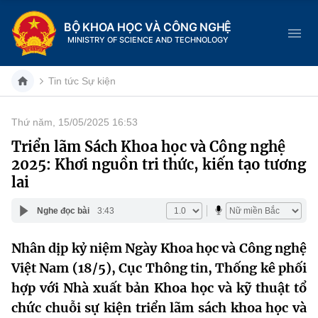
BỘ KHOA HỌC VÀ CÔNG NGHỆ
MINISTRY OF SCIENCE AND TECHNOLOGY
Tin tức Sự kiện
Thứ năm, 15/05/2025 16:53
Danh mục
Triển lãm Sách Khoa học và Công nghệ
2025: Khơi nguồn tri thức, kiến tạo tương
Trang chủ
lai
Giới thiệu
Nghe đọc bài
3:43
Chức năng nhiệm vụ
Tin tức sự kiện
Nhân dịp kỷ niệm Ngày Khoa học và Công nghệ
Việt Nam (18/5), Cục Thông tin, Thống kê phối
Dịch vụ công
Cơ cấu tổ chức
Khoa học và Công nghệ
hợp với Nhà xuất bản Khoa học và kỹ thuật tổ
Hệ thống văn bản
Lịch sử phát triển
Đổi mới sáng tạo
chức chuỗi sự kiện triển lãm sách khoa học và