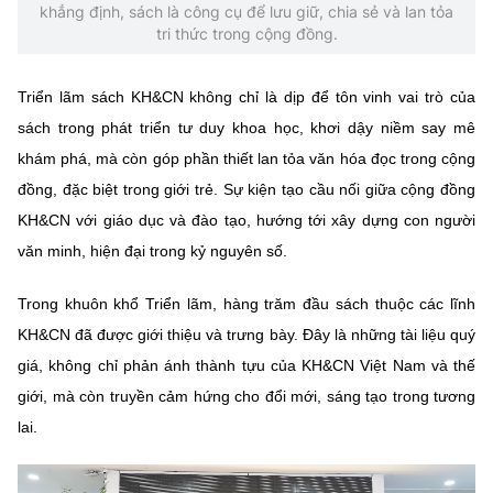
(Ghi rõ nguồn "https://mst.gov.vn" khi phát hành lại thông tin từ
khẳng định, sách là công cụ để lưu giữ, chia sẻ và lan tỏa
website này)
tri thức trong cộng đồng.
Triển lãm sách KH&CN không chỉ là dịp để tôn vinh vai trò của
sách trong phát triển tư duy khoa học, khơi dậy niềm say mê
khám phá, mà còn góp phần thiết lan tỏa văn hóa đọc trong cộng
đồng, đặc biệt trong giới trẻ. Sự kiện tạo cầu nối giữa cộng đồng
KH&CN với giáo dục và đào tạo, hướng tới xây dựng con người
văn minh, hiện đại trong kỷ nguyên số.
Trong khuôn khổ Triển lãm, hàng trăm đầu sách thuộc các lĩnh
KH&CN đã được giới thiệu và trưng bày. Đây là những tài liệu quý
giá, không chỉ phản ánh thành tựu của KH&CN Việt Nam và thế
giới, mà còn truyền cảm hứng cho đổi mới, sáng tạo trong tương
lai.