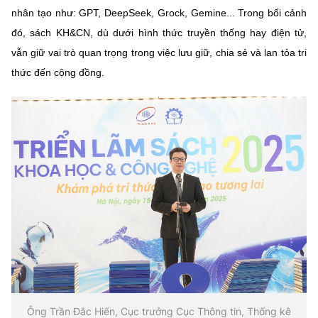
Chọn ngôn ngữ
nhân tạo như: GPT, DeepSeek, Grock, Gemine... Trong bối cảnh
đó, sách KH&CN, dù dưới hình thức truyền thống hay điện tử,
Vietnamese
English
vẫn giữ vai trò quan trọng trong việc lưu giữ, chia sẻ và lan tỏa tri
thức đến cộng đồng.
BỘ KHOA HỌC VÀ CÔNG NGHỆ
MINISTRY OF SCIENCE AND TECHNOLOGY
Điều khoản sử dụng
Theo dõi MST:
Góp ý
Cơ quan chủ quản: Bộ Khoa học và Công nghệ (MST)
Chịu trách nhiệm nội dung: Nguyễn Thị Hải Hằng
Giám đốc Trung tâm Truyền thông Khoa học và Công nghệ.
Liên hệ
Địa chỉ: Ban Biên tập Cổng TTĐT - 18 Nguyễn Du, TP. Hà Nội
Điện thoại: 024 3936 9506
Email:
stc@mst.gov.vn
©2026 Bản quyền thuộc Bộ Khoa Học và Công Nghệ
Ông Trần Đắc Hiến, Cục trưởng Cục Thông tin, Thống kê