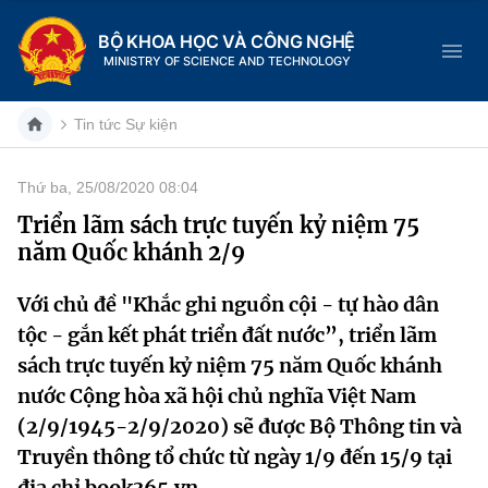
BỘ KHOA HỌC VÀ CÔNG NGHỆ
MINISTRY OF SCIENCE AND TECHNOLOGY
Tin tức Sự kiện
Thứ ba, 25/08/2020 08:04
Danh mục
Triển lãm sách trực tuyến kỷ niệm 75
năm Quốc khánh 2/9
Trang chủ
Với chủ đề "Khắc ghi nguồn cội - tự hào dân
Giới thiệu
tộc - gắn kết phát triển đất nước”, triển lãm
Chức năng nhiệm vụ
Tin tức sự kiện
sách trực tuyến kỷ niệm 75 năm Quốc khánh
nước Cộng hòa xã hội chủ nghĩa Việt Nam
Dịch vụ công
Cơ cấu tổ chức
Khoa học và Công nghệ
(2/9/1945-2/9/2020) sẽ được Bộ Thông tin và
Truyền thông tổ chức từ ngày 1/9 đến 15/9 tại
Hệ thống văn bản
Lịch sử phát triển
Đổi mới sáng tạo
địa chỉ book365.vn.