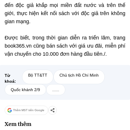
(Ghi rõ nguồn "https://mst.gov.vn" khi phát hành lại thông tin từ
đến độc giả khắp mọi miền đất nước và trên thế
website này)
giới, thực hiện kết nối sách với độc giả trên không
gian mạng.
Được biết, trong thời gian diễn ra triển lãm, trang
book365.vn cũng bán sách với giá ưu đãi, miễn phí
vận chuyển cho 10.000 đơn hàng đầu tiên./.
Bộ TT&TT
Chủ tịch Hồ Chí Minh
Từ
khoá:
Quốc khánh 2/9
......
Thêm MST trên Google
Xem thêm