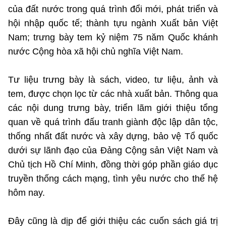
Chọn ngôn ngữ
của đất nước trong quá trình đổi mới, phát triển và
hội nhập quốc tế; thành tựu ngành Xuất bản Việt
Vietnamese
English
Nam; trưng bày tem kỷ niệm 75 năm Quốc khánh
nước Cộng hòa xã hội chủ nghĩa Việt Nam.
BỘ KHOA HỌC VÀ CÔNG NGHỆ
Tư liệu trưng bày là sách, video, tư liệu, ảnh và
MINISTRY OF SCIENCE AND TECHNOLOGY
tem, được chọn lọc từ các nhà xuất bản. Thông qua
Điều khoản sử dụng
Theo dõi MST:
Góp ý
các nội dung trưng bày, triển lãm giới thiệu tổng
quan về quá trình đấu tranh giành độc lập dân tộc,
thống nhất đất nước và xây dựng, bảo vệ Tổ quốc
Cơ quan chủ quản: Bộ Khoa học và Công nghệ (MST)
dưới sự lãnh đạo của Đảng Cộng sản Việt Nam và
Chịu trách nhiệm nội dung: Nguyễn Thị Hải Hằng
Giám đốc Trung tâm Truyền thông Khoa học và Công nghệ.
Chủ tịch Hồ Chí Minh, đồng thời góp phần giáo dục
Liên hệ
truyền thống cách mạng, tình yêu nước cho thế hệ
Địa chỉ: Ban Biên tập Cổng TTĐT - 18 Nguyễn Du, TP. Hà Nội
hôm nay.
Điện thoại: 024 3936 9506
Email:
stc@mst.gov.vn
©2026 Bản quyền thuộc Bộ Khoa Học và Công Nghệ
Đây cũng là dịp để giới thiệu các cuốn sách giá trị