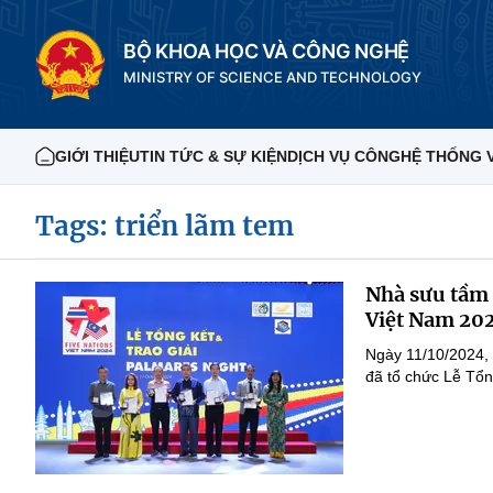
BỘ KHOA HỌC VÀ CÔNG NGHỆ
MINISTRY OF SCIENCE AND TECHNOLOGY
GIỚI THIỆU
TIN TỨC & SỰ KIỆN
DỊCH VỤ CÔNG
HỆ THỐNG 
Tags: triển lãm tem
Nhà sưu tầm 
Việt Nam 20
Ngày 11/10/2024, 
đã tổ chức Lễ Tổn