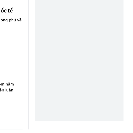
ốc tế
hong phú về
Tem năm
ên luân