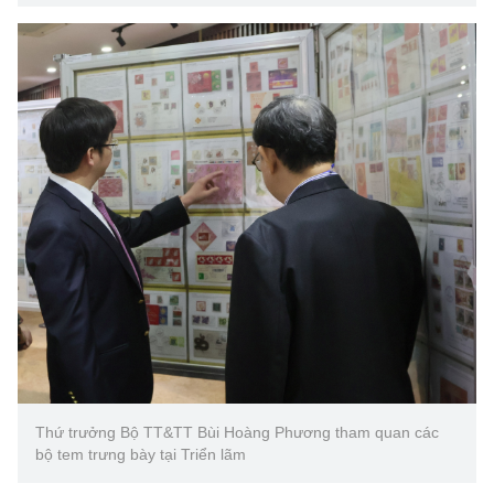
Chọn ngôn ngữ
Vietnamese
English
BỘ KHOA HỌC VÀ CÔNG NGHỆ
MINISTRY OF SCIENCE AND TECHNOLOGY
Điều khoản sử dụng
Theo dõi MST:
Góp ý
Cơ quan chủ quản: Bộ Khoa học và Công nghệ (MST)
Chịu trách nhiệm nội dung: Nguyễn Thị Hải Hằng
Giám đốc Trung tâm Truyền thông Khoa học và Công nghệ.
Liên hệ
Địa chỉ: Ban Biên tập Cổng TTĐT - 18 Nguyễn Du, TP. Hà Nội
Điện thoại: 024 3936 9506
Thứ trưởng Bộ TT&TT Bùi Hoàng Phương tham quan các
Email:
stc@mst.gov.vn
bộ tem trưng bày tại Triển lãm
©2026 Bản quyền thuộc Bộ Khoa Học và Công Nghệ