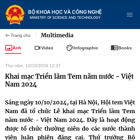
BỘ KHOA HỌC VÀ CÔNG NGHỆ
MINISTRY OF SCIENCE AND TECHNOLOGY
Multimedia
Trang chủ
Ảnh
Video
Infographic
Books
Danh mục
Thứ năm, 10/10/2024 12:37
Trang chủ
Khai mạc Triển lãm Tem năm nước - Việt
Nam 2024
Giới thiệu
Sáng ngày 10/10/2024, tại Hà Nội, Hội tem Việt
Chức năng nhiệm vụ
Tin tức sự kiện
Nam đã tổ chức Lễ khai mạc Triển lãm Tem
Dịch vụ công
Cơ cấu tổ chức
Khoa học và Công nghệ
năm nước - Việt Nam 2024. Đây là hoạt động
được tổ chức thường niên do các nước thành
Hệ thống văn bản
Lịch sử phát triển
Đổi mới sáng tạo
viên luân phiên đăng cai. Thứ trưởng Bộ