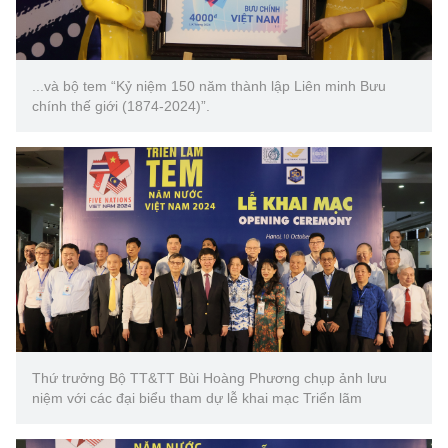
...và bộ tem “Kỷ niệm 150 năm thành lập Liên minh Bưu
chính thế giới (1874-2024)”.
Thứ trưởng Bộ TT&TT Bùi Hoàng Phương chụp ảnh lưu
niệm với các đại biểu tham dự lễ khai mạc Triển lãm