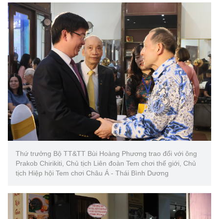
(Ghi rõ nguồn "https://mst.gov.vn" khi phát hành lại thông tin từ
website này)
Thứ trưởng Bộ TT&TT Bùi Hoàng Phương trao đổi với ông
Prakob Chirikiti, Chủ tịch Liên đoàn Tem chơi thế giới, Chủ
tịch Hiệp hội Tem chơi Châu Á - Thái Bình Dương