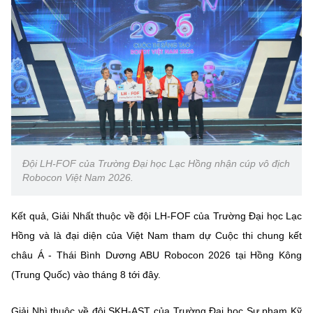
Chọn ngôn ngữ
Vietnamese
English
BỘ KHOA HỌC VÀ CÔNG NGHỆ
MINISTRY OF SCIENCE AND TECHNOLOGY
Điều khoản sử dụng
Theo dõi MST:
Góp ý
Đội LH-FOF của Trường Đại học Lạc Hồng nhận cúp vô địch
Robocon Việt Nam 2026.
Cơ quan chủ quản: Bộ Khoa học và Công nghệ (MST)
Chịu trách nhiệm nội dung: Nguyễn Thị Hải Hằng
Kết quả, Giải Nhất thuộc về đội LH-FOF của Trường Đại học Lạc
Giám đốc Trung tâm Truyền thông Khoa học và Công nghệ.
Hồng và là đại diện của Việt Nam tham dự Cuộc thi chung kết
Liên hệ
Địa chỉ: Ban Biên tập Cổng TTĐT - 18 Nguyễn Du, TP. Hà Nội
châu Á - Thái Bình Dương ABU Robocon 2026 tại Hồng Kông
Điện thoại: 024 3936 9506
(Trung Quốc) vào tháng 8 tới đây.
Email:
stc@mst.gov.vn
©2026 Bản quyền thuộc Bộ Khoa Học và Công Nghệ
Giải Nhì thuộc về đội SKH-AST của Trường Đại học Sư phạm Kỹ