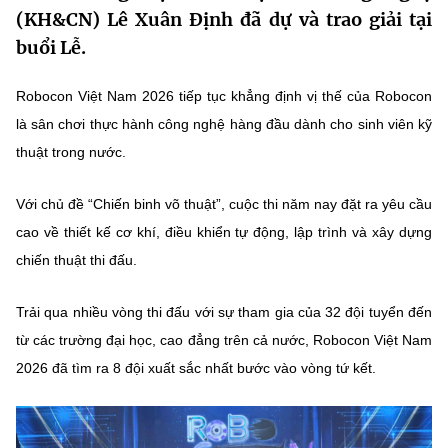
(KH&CN) Lê Xuân Định đã dự và trao giải tại
MST IOFFICE
Văn bản QPPL
Sở Khoa học và Công nghệ
Chuyển đổi số
buổi Lễ.
THỐNG KÊ
Văn bản chỉ đạo điều hành
Bưu chính, Viễn thông
Robocon Việt Nam 2026 tiếp tục khẳng định vị thế của Robocon
Multimedia
Khoa học và Công nghệ
Lấy ý kiến người dân về dự thảo VBQPPL
là sân chơi thực hành công nghệ hàng đầu dành cho sinh viên kỹ
Sở hữu trí tuệ
thuật trong nước.
THƯ ĐIỆN TỬ
Đổi mới sáng tạo
Tiêu chuẩn, đo lường, chất lượng
Khác
Với chủ đề “Chiến binh võ thuật”, cuộc thi năm nay đặt ra yêu cầu
Chuyển đổi số
Năng lượng nguyên tử
cao về thiết kế cơ khí, điều khiển tự động, lập trình và xây dựng
Videos
chiến thuật thi đấu.
Bưu chính, Viễn thông
Tin tổng hợp
Infographic
Sở hữu trí tuệ
Trải qua nhiều vòng thi đấu với sự tham gia của 32 đội tuyển đến
Tin địa phương
Ảnh
từ các trường đại học, cao đẳng trên cả nước, Robocon Việt Nam
Tiêu chuẩn, đo lường, chất lượng
2026 đã tìm ra 8 đội xuất sắc nhất bước vào vòng tứ kết.
Voice
Năng lượng nguyên tử
Nhiệm vụ trọng tâm