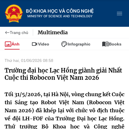
BỘ KHOA HỌC VÀ CÔNG NGHỆ
MINISTRY OF SCIENCE AND TECHNOLOGY
Multimedia
Trang chủ
Ảnh
Video
Infographic
Books
Danh mục
Thứ hai, 01/06/2026 08:58
Trang chủ
Trường đại học Lạc Hồng giành giải Nhất
Cuộc thi Robocon Việt Nam 2026
Giới thiệu
Tối 31/5/2026, tại Hà Nội, vòng chung kết Cuộc
Chức năng nhiệm vụ
Tin tức sự kiện
thi Sáng tạo Robot Việt Nam (Robocon Việt
Dịch vụ công
Cơ cấu tổ chức
Khoa học và Công nghệ
Nam 2026) đã khép lại với chức vô địch thuộc
về đội LH-FOF của Trường Đại học Lạc Hồng.
Hệ thống văn bản
Lịch sử phát triển
Đổi mới sáng tạo
Thứ trưởng Bộ Khoa học và Công nghệ