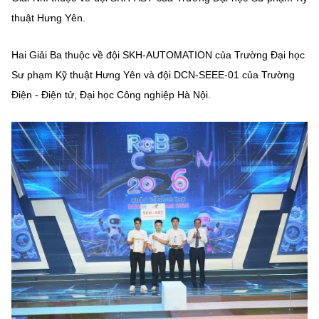
(Ghi rõ nguồn "https://mst.gov.vn" khi phát hành lại thông tin từ
thuật Hưng Yên.
website này)
Hai Giải Ba thuộc về đội SKH-AUTOMATION của Trường Đại học
Sư phạm Kỹ thuật Hưng Yên và đội DCN-SEEE-01 của Trường
Điện - Điện tử, Đại học Công nghiệp Hà Nội.