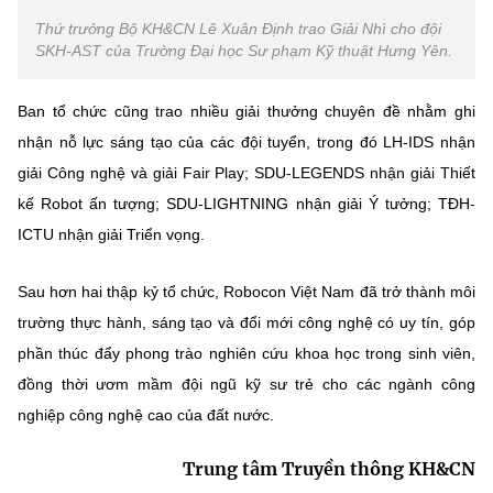
Thứ trưởng Bộ KH&CN Lê Xuân Định trao Giải Nhì cho đội
SKH-AST của Trường Đại học Sư phạm Kỹ thuật Hưng Yên.
Ban tổ chức cũng trao nhiều giải thưởng chuyên đề nhằm ghi
nhận nỗ lực sáng tạo của các đội tuyển, trong đó LH-IDS nhận
giải Công nghệ và giải Fair Play; SDU-LEGENDS nhận giải Thiết
kế Robot ấn tượng; SDU-LIGHTNING nhận giải Ý tưởng; TĐH-
ICTU nhận giải Triển vọng.
Sau hơn hai thập kỷ tổ chức, Robocon Việt Nam đã trở thành môi
trường thực hành, sáng tạo và đổi mới công nghệ có uy tín, góp
phần thúc đẩy phong trào nghiên cứu khoa học trong sinh viên,
đồng thời ươm mầm đội ngũ kỹ sư trẻ cho các ngành công
nghiệp công nghệ cao của đất nước.
Trung tâm Truyền thông KH&CN