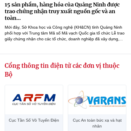
15 sản phẩm, hàng hóa của Quảng Ninh được
MST IOFFICE
Văn bản QPPL
Sở Khoa học và Công nghệ
Chuyển đổi số
trao chứng nhận truy xuất nguồn gốc và an
toàn...
THỐNG KÊ
Văn bản chỉ đạo điều hành
Bưu chính, Viễn thông
Mới đây, Sở Khoa học và Công nghệ (KH&CN) tỉnh Quảng Ninh
Multimedia
phối hợp với Trung tâm Mã số Mã vạch Quốc gia tổ chức Lễ trao
Khoa học và Công nghệ
Lấy ý kiến người dân về dự thảo VBQPPL
Sở hữu trí tuệ
giấy chứng nhận cho các tổ chức, doanh nghiệp đã xây dựng,...
THƯ ĐIỆN TỬ
Đổi mới sáng tạo
Tiêu chuẩn, đo lường, chất lượng
Khác
Chuyển đổi số
Cổng thông tin điện tử các đơn vị thuộc
Năng lượng nguyên tử
Videos
Bộ
Bưu chính, Viễn thông
Tin tổng hợp
Infographic
Sở hữu trí tuệ
Tin địa phương
Ảnh
Tiêu chuẩn, đo lường, chất lượng
Voice
Năng lượng nguyên tử
Cục Tần Số Vô Tuyến Điện
Cục An toàn bức xạ và hạt
Nhiệm vụ trọng tâm
nhân