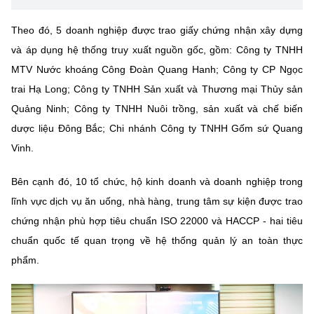
Chọn ngôn ngữ
Theo đó, 5 doanh nghiệp được trao giấy chứng nhận xây dựng
Vietnamese
English
và áp dụng hệ thống truy xuất nguồn gốc, gồm: Công ty TNHH
MTV Nước khoáng Công Đoàn Quang Hanh; Công ty CP Ngọc
trai Hạ Long; Công ty TNHH Sản xuất và Thương mại Thủy sản
BỘ KHOA HỌC VÀ CÔNG NGHỆ
Quảng Ninh; Công ty TNHH Nuôi trồng, sản xuất và chế biến
MINISTRY OF SCIENCE AND TECHNOLOGY
dược liệu Đông Bắc; Chi nhánh Công ty TNHH Gốm sứ Quang
Điều khoản sử dụng
Theo dõi MST:
Vinh.
Góp ý
Bên cạnh đó, 10 tổ chức, hộ kinh doanh và doanh nghiệp trong
Cơ quan chủ quản: Bộ Khoa học và Công nghệ (MST)
lĩnh vực dịch vụ ăn uống, nhà hàng, trung tâm sự kiện được trao
Chịu trách nhiệm nội dung: Nguyễn Thị Hải Hằng
chứng nhận phù hợp tiêu chuẩn ISO 22000 và HACCP - hai tiêu
Giám đốc Trung tâm Truyền thông Khoa học và Công nghệ.
Liên hệ
chuẩn quốc tế quan trọng về hệ thống quản lý an toàn thực
Địa chỉ: Ban Biên tập Cổng TTĐT - 18 Nguyễn Du, TP. Hà Nội
phẩm.
Điện thoại: 024 3936 9506
Email:
stc@mst.gov.vn
©2026 Bản quyền thuộc Bộ Khoa Học và Công Nghệ