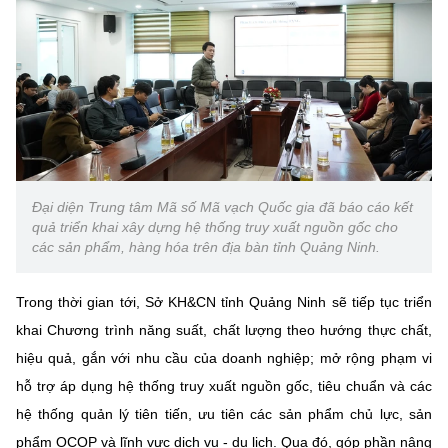
Đại diện Trung tâm Mã số Mã vạch Quốc gia đã báo cáo kết
quả triển khai xây dựng hệ thống truy xuất nguồn gốc cho
các sản phẩm, hàng hóa trên địa bàn tỉnh Quảng Ninh.
Trong thời gian tới, Sở KH&CN tỉnh Quảng Ninh sẽ tiếp tục triển
khai Chương trình năng suất, chất lượng theo hướng thực chất,
hiệu quả, gắn với nhu cầu của doanh nghiệp; mở rộng phạm vi
hỗ trợ áp dụng hệ thống truy xuất nguồn gốc, tiêu chuẩn và các
hệ thống quản lý tiên tiến, ưu tiên các sản phẩm chủ lực, sản
phẩm OCOP và lĩnh vực dịch vụ - du lịch. Qua đó, góp phần nâng