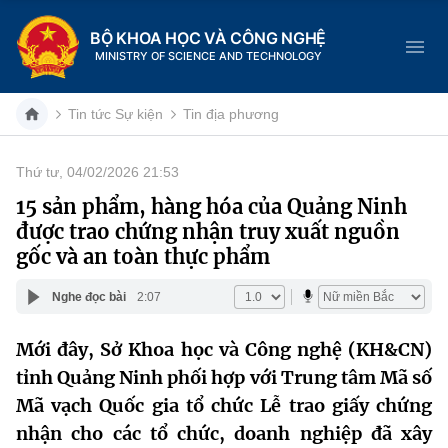
BỘ KHOA HỌC VÀ CÔNG NGHỆ
MINISTRY OF SCIENCE AND TECHNOLOGY
Tin tức Sự kiện
Tin địa phương
Thứ tư, 04/02/2026 21:53
Danh mục
15 sản phẩm, hàng hóa của Quảng Ninh
được trao chứng nhận truy xuất nguồn
Trang chủ
gốc và an toàn thực phẩm
Giới thiệu
Nghe đọc bài
2:07
Chức năng nhiệm vụ
Tin tức sự kiện
Mới đây, Sở Khoa học và Công nghệ (KH&CN)
tỉnh Quảng Ninh phối hợp với Trung tâm Mã số
Dịch vụ công
Cơ cấu tổ chức
Khoa học và Công nghệ
Mã vạch Quốc gia tổ chức Lễ trao giấy chứng
Hệ thống văn bản
Lịch sử phát triển
Đổi mới sáng tạo
nhận cho các tổ chức, doanh nghiệp đã xây