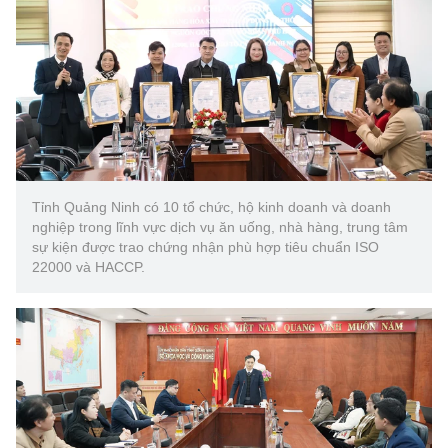
(Ghi rõ nguồn "https://mst.gov.vn" khi phát hành lại thông tin từ
website này)
Tỉnh Quảng Ninh có 10 tổ chức, hộ kinh doanh và doanh
nghiệp trong lĩnh vực dịch vụ ăn uống, nhà hàng, trung tâm
sự kiện được trao chứng nhận phù hợp tiêu chuẩn ISO
22000 và HACCP.