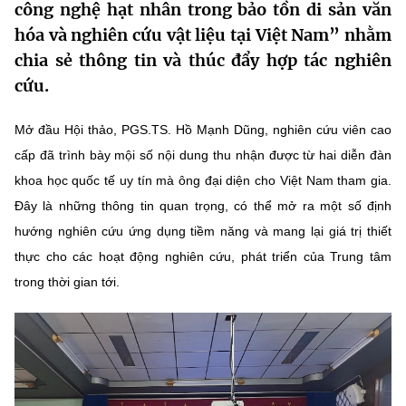
công nghệ hạt nhân trong bảo tồn di sản văn
MST IOFFICE
Văn bản QPPL
Sở Khoa học và Công nghệ
Chuyển đổi số
hóa và nghiên cứu vật liệu tại Việt Nam” nhằm
chia sẻ thông tin và thúc đẩy hợp tác nghiên
THỐNG KÊ
Văn bản chỉ đạo điều hành
Bưu chính, Viễn thông
cứu.
Multimedia
Khoa học và Công nghệ
Lấy ý kiến người dân về dự thảo VBQPPL
Sở hữu trí tuệ
Mở đầu Hội thảo, PGS.TS. Hồ Mạnh Dũng, nghiên cứu viên cao
THƯ ĐIỆN TỬ
Đổi mới sáng tạo
cấp đã trình bày mội số nội dung thu nhận được từ hai diễn đàn
Tiêu chuẩn, đo lường, chất lượng
khoa học quốc tế uy tín mà ông đại diện cho Việt Nam tham gia.
Khác
Chuyển đổi số
Năng lượng nguyên tử
Đây là những thông tin quan trọng, có thể mở ra một số định
Videos
hướng nghiên cứu ứng dụng tiềm năng và mang lại giá trị thiết
Bưu chính, Viễn thông
Tin tổng hợp
thực cho các hoạt động nghiên cứu, phát triển của Trung tâm
Infographic
trong thời gian tới.
Sở hữu trí tuệ
Tin địa phương
Ảnh
Tiêu chuẩn, đo lường, chất lượng
Voice
Năng lượng nguyên tử
Nhiệm vụ trọng tâm