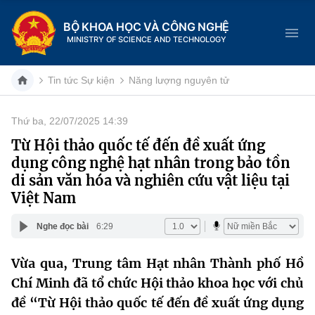
BỘ KHOA HỌC VÀ CÔNG NGHỆ
MINISTRY OF SCIENCE AND TECHNOLOGY
Tin tức Sự kiện
Năng lượng nguyên tử
Thứ ba, 22/07/2025 14:39
Danh mục
Từ Hội thảo quốc tế đến đề xuất ứng
dụng công nghệ hạt nhân trong bảo tồn
Trang chủ
di sản văn hóa và nghiên cứu vật liệu tại
Việt Nam
Giới thiệu
Nghe đọc bài
6:29
Chức năng nhiệm vụ
Tin tức sự kiện
Vừa qua, Trung tâm Hạt nhân Thành phố Hồ
Dịch vụ công
Cơ cấu tổ chức
Khoa học và Công nghệ
Chí Minh đã tổ chức Hội thảo khoa học với chủ
Hệ thống văn bản
đề “Từ Hội thảo quốc tế đến đề xuất ứng dụng
Lịch sử phát triển
Đổi mới sáng tạo