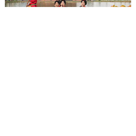
Khoa học, công nghệ mở đường khai thác nguồn lực văn
hóa
Sau 6 tháng triển khai Nghị quyết số 80-NQ/TW của Bộ Chính trị,
nhiều địa phương đã cụ thể hóa chủ trương phát triển văn hóa
bằng các chương trình, đề án và mô hình mới. Khoa học,...