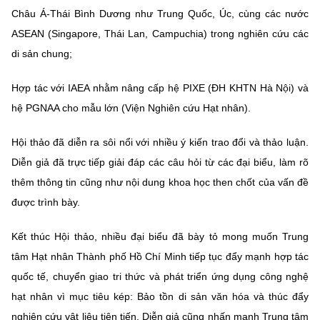
Châu Á-Thái Bình Dương như Trung Quốc, Úc, cùng các nước
ASEAN (Singapore, Thái Lan, Campuchia) trong nghiên cứu các
di sản chung;
Hợp tác với IAEA nhằm nâng cấp hệ PIXE (ĐH KHTN Hà Nội) và
hệ PGNAA cho mẫu lớn (Viện Nghiên cứu Hạt nhân).
Hội thảo đã diễn ra sôi nổi với nhiều ý kiến trao đổi và thảo luận.
Diễn giả đã trực tiếp giải đáp các câu hỏi từ các đại biểu, làm rõ
thêm thông tin cũng như nội dung khoa học then chốt của vấn đề
được trình bày.
Kết thúc Hội thảo, nhiều đại biểu đã bày tỏ mong muốn Trung
tâm Hạt nhân Thành phố Hồ Chí Minh tiếp tục đẩy mạnh hợp tác
quốc tế, chuyển giao tri thức và phát triển ứng dụng công nghệ
hạt nhân vì mục tiêu kép: Bảo tồn di sản văn hóa và thúc đẩy
nghiên cứu vật liệu tiên tiến. Diễn giả cũng nhấn mạnh Trung tâm