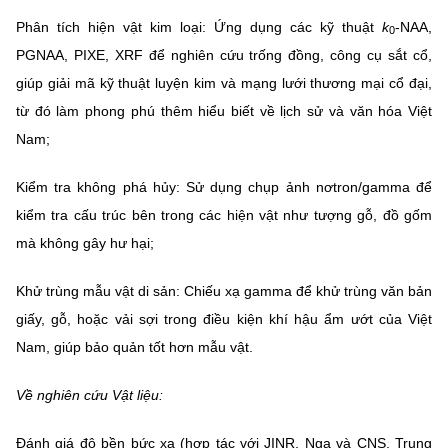
Phân tích hiện vật kim loại: Ứng dụng các kỹ thuật
k
-NAA,
0
PGNAA, PIXE, XRF để nghiên cứu trống đồng, công cụ sắt cổ,
giúp giải mã kỹ thuật luyện kim và mạng lưới thương mại cổ đại,
từ đó làm phong phú thêm hiểu biết về lịch sử và văn hóa Việt
Nam;
Kiểm tra không phá hủy: Sử dụng chụp ảnh nơtron/gamma để
kiểm tra cấu trúc bên trong các hiện vật như tượng gỗ, đồ gốm
mà không gây hư hại;
Khử trùng mẫu vật di sản: Chiếu xạ gamma để khử trùng văn bản
giấy, gỗ, hoặc vải sợi trong điều kiện khí hậu ẩm ướt của Việt
Nam, giúp bảo quản tốt hơn mẫu vật.
Về nghiên cứu Vật liệu:
Đánh giá độ bền bức xạ (hợp tác với JINR, Nga và CNS, Trung