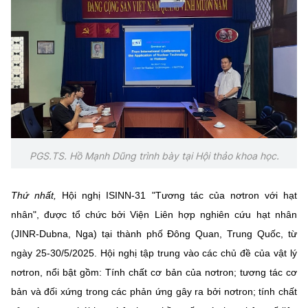
Chọn ngôn ngữ
Vietnamese
English
BỘ KHOA HỌC VÀ CÔNG NGHỆ
MINISTRY OF SCIENCE AND TECHNOLOGY
Điều khoản sử dụng
Theo dõi MST:
Góp ý
PGS.TS. Hồ Mạnh Dũng trình bày tại Hội thảo khoa học.
Cơ quan chủ quản: Bộ Khoa học và Công nghệ (MST)
Thứ nhất,
Hội nghị ISINN-31 "Tương tác của nơtron với hạt
Chịu trách nhiệm nội dung: Nguyễn Thị Hải Hằng
nhân", được tổ chức bởi Viện Liên hợp nghiên cứu hạt nhân
Giám đốc Trung tâm Truyền thông Khoa học và Công nghệ.
(JINR-Dubna, Nga) tại thành phố Đông Quan, Trung Quốc, từ
Liên hệ
Địa chỉ: Ban Biên tập Cổng TTĐT - 18 Nguyễn Du, TP. Hà Nội
ngày 25-30/5/2025. Hội nghị tập trung vào các chủ đề của vật lý
Điện thoại: 024 3936 9506
nơtron, nổi bật gồm: Tính chất cơ bản của nơtron; tương tác cơ
Email:
stc@mst.gov.vn
bản và đối xứng trong các phản ứng gây ra bởi nơtron; tính chất
©2026 Bản quyền thuộc Bộ Khoa Học và Công Nghệ