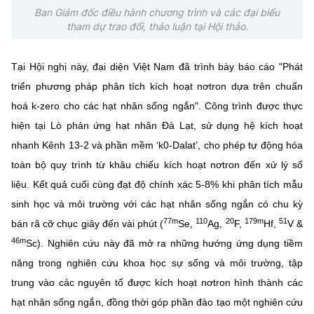
Ban Giám đốc điều hành chương trình và các đại biểu
tham dự trao đổi, thảo luận tại Hội thảo.
Tại Hội nghị này, đại diện Việt Nam đã trình bày báo cáo "Phát
triển phương pháp phân tích kích hoạt nơtron dựa trên chuẩn
hoá k-zero cho các hạt nhân sống ngắn". Công trình được thực
hiện tại Lò phản ứng hạt nhân Đà Lạt, sử dụng hệ kích hoạt
nhanh Kênh 13-2 và phần mềm ‘k0-Dalat’, cho phép tự động hóa
toàn bộ quy trình từ khâu chiếu kích hoạt nơtron đến xử lý số
liệu. Kết quả cuối cùng đạt độ chính xác 5-8% khi phân tích mẫu
sinh học và môi trường với các hạt nhân sống ngắn có chu kỳ
77m
110
20
179m
51
bán rã cỡ chục giây đến vài phút (
Se,
Ag,
F,
Hf,
V &
46m
Sc). Nghiên cứu này đã mở ra những hướng ứng dụng tiềm
năng trong nghiên cứu khoa học sự sống và môi trường, tập
trung vào các nguyên tố được kích hoạt nơtron hình thành các
hạt nhân sống ngắn, đồng thời góp phần đào tạo một nghiên cứu