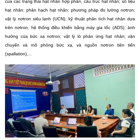
của các trạng thái hạt nhân hợp phần, cấu trúc hạt nhân; số liệu
(Ghi rõ nguồn "https://mst.gov.vn" khi phát hành lại thông tin từ
website này)
hạt nhân; phân hạch hạt nhân; phương pháp đo lường nơtron;
vật lý nơtron siêu lạnh (UCN); kỹ thuật phân tích hạt nhân dựa
trên nơtron; hệ thống điều khiển bằng máy gia tốc (ADS); ảnh
hưởng của bức xạ nơtron; vật lý lò phản ứng hạt nhân; vận
chuyển và mô phỏng bức xạ, và nguồn nơtron tiên tiến
(spallation),...