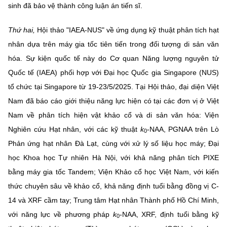
sinh đã bảo vệ thành công luận án tiến sĩ.
Thứ hai,
Hội thảo "IAEA-NUS" về ứng dụng kỹ thuật phân tích hạt
nhân dựa trên máy gia tốc tiên tiến trong đối tượng di sản văn
hóa. Sự kiện quốc tế này do Cơ quan Năng lượng nguyên tử
Quốc tế (IAEA) phối hợp với Đại học Quốc gia Singapore (NUS)
tổ chức tại Singapore từ 19-23/5/2025. Tại Hội thảo, đại diện Việt
Nam đã báo cáo giới thiệu năng lực hiện có tại các đơn vị ở Việt
Nam về phân tích hiện vật khảo cổ và di sản văn hóa: Viện
Nghiên cứu Hạt nhân, với các kỹ thuật
k
-NAA, PGNAA trên Lò
0
Phản ứng hạt nhân Đà Lạt, cùng với xử lý số liệu học máy; Đại
học Khoa học Tự nhiên Hà Nội, với khả năng phân tích PIXE
bằng máy gia tốc Tandem; Viện Khảo cổ học Việt Nam, với kiến
thức chuyên sâu về khảo cổ, khả năng định tuổi bằng đồng vị C-
14 và XRF cầm tay; Trung tâm Hạt nhân Thành phố Hồ Chí Minh,
với năng lực về phương pháp
k
-NAA, XRF, định tuổi bằng kỹ
0