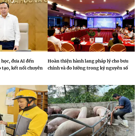
 học, đưa AI đến
Hoàn thiện hành lang pháp lý cho bưu
 tạo, kết nối chuyên
chính và đo lường trong kỷ nguyên số