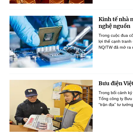
Kinh tế nhà 
nghệ nguồn
Trong cuộc đua c
lợi thế cạnh tranh
NQ/TW đã mở ra đị
Bưu điện Việ
Trong bối cảnh kỷ
Tổng công ty Bưu 
“trận địa” tư tưởn