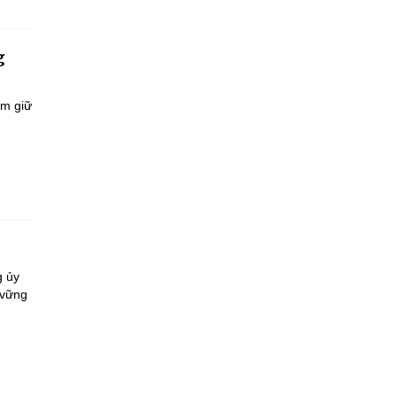
g
ắm giữ
-
g ủy
 vững