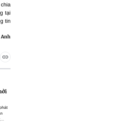
 chia
g tại
g tin
 Anh
hởi
phát
an
...