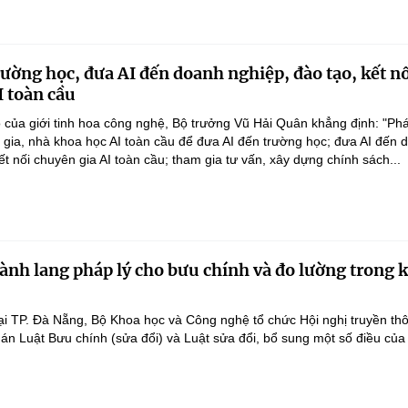
rường học, đưa AI đến doanh nghiệp, đào tạo, kết n
I toàn cầu
 của giới tinh hoa công nghệ, Bộ trưởng Vũ Hải Quân khẳng định: "Phá
n gia, nhà khoa học AI toàn cầu để đưa AI đến trường học; đưa AI đến 
ết nối chuyên gia AI toàn cầu; tham gia tư vấn, xây dựng chính sách...
ành lang pháp lý cho bưu chính và đo lường trong 
ại TP. Đà Nẵng, Bộ Khoa học và Công nghệ tổ chức Hội nghị truyền th
 án Luật Bưu chính (sửa đổi) và Luật sửa đổi, bổ sung một số điều của