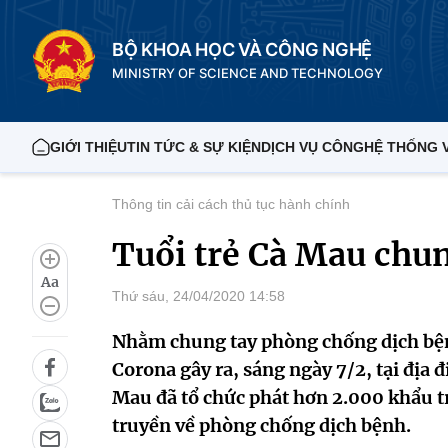
BỘ KHOA HỌC VÀ CÔNG NGHỆ
MINISTRY OF SCIENCE AND TECHNOLOGY
GIỚI THIỆU
TIN TỨC & SỰ KIỆN
DỊCH VỤ CÔNG
HỆ THỐNG 
Thông tin cải cách thủ tục hành chính
Tuổi trẻ Cà Mau chu
Aa
Thứ sáu, 24/04/2020 14:58
Nhằm chung tay phòng chống dịch bện
Corona gây ra, sáng ngày 7/2, tại địa
Mau đã tổ chức phát hơn 2.000 khẩu tr
truyền về phòng chống dịch bệnh.