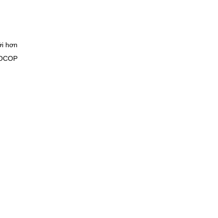
ới hơn
m OCOP