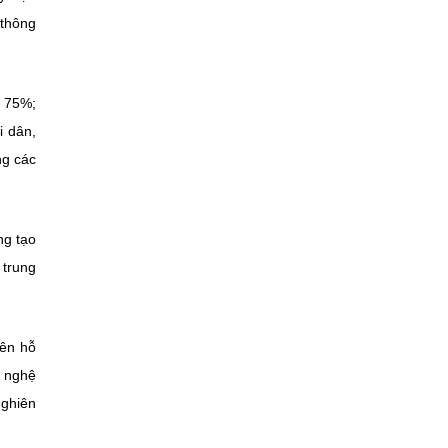
 thông
n 75%;
i dân,
ng các
ng tạo
p trung
ên hỗ
g nghệ
nghiên