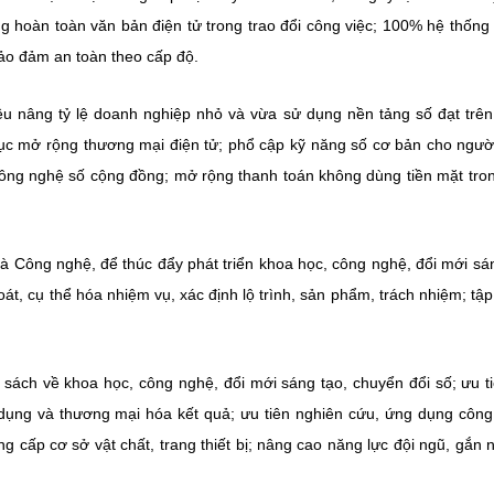
 hoàn toàn văn bản điện tử trong trao đổi công việc; 100% hệ thống
bảo đảm an toàn theo cấp độ.
 tiêu nâng tỷ lệ doanh nghiệp nhỏ và vừa sử dụng nền tảng số đạt trê
ục mở rộng thương mại điện tử; phổ cập kỹ năng số cơ bản cho ngườ
 công nghệ số cộng đồng; mở rộng thanh toán không dùng tiền mặt tro
Công nghệ, để thúc đẩy phát triển khoa học, công nghệ, đổi mới sá
́t, cụ thể hóa nhiệm vụ, xác định lộ trình, sản phẩm, trách nhiệm; tậ
nh sách về khoa học, công nghệ, đổi mới sáng tạo, chuyển đổi số; ưu ti
dụng và thương mại hóa kết quả; ưu tiên nghiên cứu, ứng dụng côn
 cấp cơ sở vật chất, trang thiết bị; nâng cao năng lực đội ngũ, gắn 