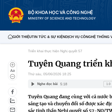
BỘ KHOA HỌC VÀ CÔNG NGHỆ
MINISTRY OF SCIENCE AND TECHNOLOGY
GIỚI THIỆU
TIN TỨC & SỰ KIỆN
DỊCH VỤ CÔNG
HỆ THỐNG 
Triển khai thực hiện Nghị quyết 57
Tuyên Quang triển kh
Aa
Thứ sáu, 05/06/2026 18:25
5:18
Nghe đọc bài
Tuyên Quang đang cùng với cả nước b
sáng tạo và chuyển đổi số được xác địn
sắc tinh thần Nghị quyết số 57-NQ/TW 