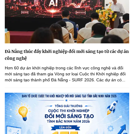
Chọn ngôn ngữ
Vietnamese
English
BỘ KHOA HỌC VÀ CÔNG NGHỆ
Đà Nẵng thúc đẩy khởi nghiệp đổi mới sáng tạo từ các dự án
MINISTRY OF SCIENCE AND TECHNOLOGY
công nghệ
Điều khoản sử dụng
Theo dõi MST:
Góp ý
Hơn 60 dự án khởi nghiệp trong các lĩnh vực công nghệ và đổi
mới sáng tạo đã tham gia Vòng sơ loại Cuộc thi Khởi nghiệp đổi
mới sáng tạo thành phố Đà Nẵng - SURF 2026. Các dự án có...
Cơ quan chủ quản: Bộ Khoa học và Công nghệ (MST)
Chịu trách nhiệm nội dung: Nguyễn Thị Hải Hằng
Giám đốc Trung tâm Truyền thông Khoa học và Công nghệ.
Liên hệ
Địa chỉ: Ban Biên tập Cổng TTĐT - 18 Nguyễn Du, TP. Hà Nội
Điện thoại: 024 3936 9506
Email:
stc@mst.gov.vn
©2026 Bản quyền thuộc Bộ Khoa Học và Công Nghệ