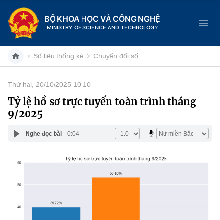
BỘ KHOA HỌC VÀ CÔNG NGHỆ
MINISTRY OF SCIENCE AND TECHNOLOGY
Số liệu thống kê
Chuyển đổi số
Thứ hai, 20/10/2025 10:10
Danh mục
Tỷ lệ hồ sơ trực tuyến toàn trình tháng
9/2025
Trang chủ
Nghe đọc bài
0:04
Giới thiệu
Chức năng nhiệm vụ
Tin tức sự kiện
Dịch vụ công
Cơ cấu tổ chức
Khoa học và Công nghệ
Hệ thống văn bản
Lịch sử phát triển
Đổi mới sáng tạo