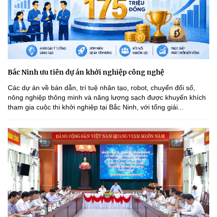
(Ghi rõ nguồn "https://mst.gov.vn" khi phát hành lại thông tin từ
website này)
Bắc Ninh ưu tiên dự án khởi nghiệp công nghệ
Các dự án về bán dẫn, trí tuệ nhân tạo, robot, chuyển đổi số,
nông nghiệp thông minh và năng lượng sạch được khuyến khích
tham gia cuộc thi khởi nghiệp tại Bắc Ninh, với tổng giải...