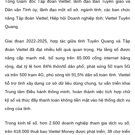
Tổng Giám đốc Tập đoàn Viettel; lãnh đạo Ban Tuyên giáo và
Chọn ngôn ngữ
Dân vận Tỉnh ủy; lãnh đạo một số sở, ngành tỉnh; các ban chức
Vietnamese
English
năng Tập đoàn Viettel; Hiệp hội Doanh nghiệp tỉnh; Viettel Tuyên
Quang.
Giai đoạn 2022-2025, hợp tác giữa tỉnh Tuyên Quang và Tập
BỘ KHOA HỌC VÀ CÔNG NGHỆ
đoàn Viettel đã đạt nhiều kết quả quan trọng. Hạ tầng số được
MINISTRY OF SCIENCE AND TECHNOLOGY
nâng cấp mạnh mẽ, bổ sung trên 65.000 cổng internet băng
Điều khoản sử dụng
Theo dõi MST:
Góp ý
rộng, đạt tỷ lệ hơn 84% thôn/tổ dân phố; phát sóng 50 trạm 5G
và trên 500 trạm 4G, phủ sóng tới 91,5% dân số toàn tỉnh. Viettel
Cơ quan chủ quản: Bộ Khoa học và Công nghệ (MST)
hỗ trợ tỉnh xây dựng cơ sở dữ liệu dùng chung, tư vấn triển khai
Chịu trách nhiệm nội dung: Nguyễn Thị Hải Hằng
Trung tâm Điều hành thông minh, hoàn thành việc tích hợp chữ
Giám đốc Trung tâm Truyền thông Khoa học và Công nghệ.
kỹ số và thúc đẩy thanh toán không tiền mặt vào hệ thống dịch vụ
Liên hệ
công của tỉnh.
Địa chỉ: Ban Biên tập Cổng TTĐT - 18 Nguyễn Du, TP. Hà Nội
Điện thoại: 024 3936 9506
Email:
stc@mst.gov.vn
Trong kinh tế số, hơn 2.600 doanh nghiệp tham gia dịch vụ số;
©2026 Bản quyền thuộc Bộ Khoa Học và Công Nghệ
trên 418.000 thuê bao Viettel Money được phát triển; 38 chợ triển