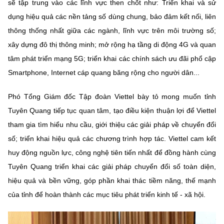
sẽ tập trung vào các lĩnh vực then chốt như: Triển khai và sử
dụng hiệu quả các nền tảng số dùng chung, bảo đảm kết nối, liên
thông thống nhất giữa các ngành, lĩnh vực trên môi trường số;
xây dựng đô thị thông minh; mở rộng hạ tầng di động 4G và quan
tâm phát triển mạng 5G; triển khai các chính sách ưu đãi phổ cập
Smartphone, Internet cáp quang băng rộng cho người dân...
Phó Tổng Giám đốc Tập đoàn Viettel bày tỏ mong muốn tỉnh
Tuyên Quang tiếp tục quan tâm, tạo điều kiện thuận lợi để Viettel
tham gia tìm hiểu nhu cầu, giới thiệu các giải pháp về chuyển đổi
số; triển khai hiệu quả các chương trình hợp tác. Viettel cam kết
huy động nguồn lực, công nghệ tiên tiến nhất để đồng hành cùng
Tuyên Quang triển khai các giải pháp chuyển đổi số toàn diện,
hiệu quả và bền vững, góp phần khai thác tiềm năng, thế mạnh
của tỉnh để hoàn thành các mục tiêu phát triển kinh tế - xã hội.