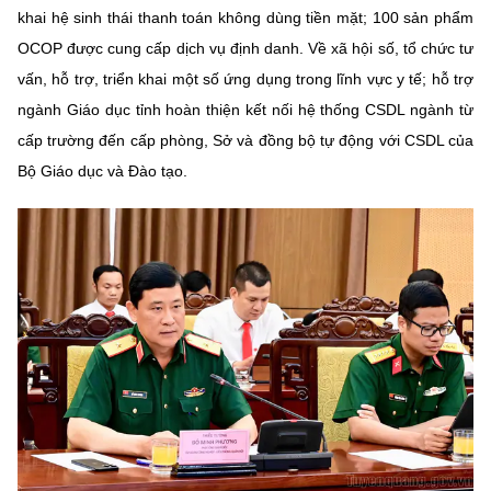
(Ghi rõ nguồn "https://mst.gov.vn" khi phát hành lại thông tin từ
khai hệ sinh thái thanh toán không dùng tiền mặt; 100 sản phẩm
website này)
OCOP được cung cấp dịch vụ định danh. Về xã hội số, tổ chức tư
vấn, hỗ trợ, triển khai một số ứng dụng trong lĩnh vực y tế; hỗ trợ
ngành Giáo dục tỉnh hoàn thiện kết nối hệ thống CSDL ngành từ
cấp trường đến cấp phòng, Sở và đồng bộ tự động với CSDL của
Bộ Giáo dục và Đào tạo.