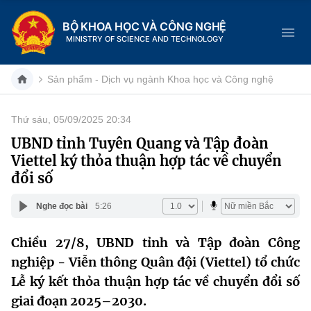
BỘ KHOA HỌC VÀ CÔNG NGHỆ
MINISTRY OF SCIENCE AND TECHNOLOGY
Sản phẩm - Dịch vụ ngành Khoa học và Công nghệ
Thứ sáu, 05/09/2025 20:34
Danh mục
UBND tỉnh Tuyên Quang và Tập đoàn
Viettel ký thỏa thuận hợp tác về chuyển
Trang chủ
đổi số
Giới thiệu
Nghe đọc bài
5:26
Chức năng nhiệm vụ
Tin tức sự kiện
Chiều 27/8, UBND tỉnh và Tập đoàn Công
nghiệp - Viễn thông Quân đội (Viettel) tổ chức
Dịch vụ công
Cơ cấu tổ chức
Khoa học và Công nghệ
Lễ ký kết thỏa thuận hợp tác về chuyển đổi số
Hệ thống văn bản
Lịch sử phát triển
Đổi mới sáng tạo
giai đoạn 2025–2030.