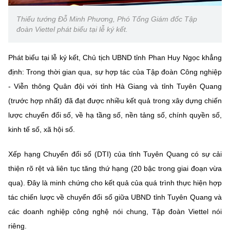
Thiếu tướng Đỗ Minh Phương, Phó Tổng Giám đốc Tập
đoàn Viettel phát biểu tại lễ ký kết.
Phát biểu tại lễ ký kết, Chủ tịch UBND tỉnh Phan Huy Ngọc khẳng
định: Trong thời gian qua, sự hợp tác của Tập đoàn Công nghiệp
- Viễn thông Quân đội với tỉnh Hà Giang và tỉnh Tuyên Quang
(trước hợp nhất) đã đạt được nhiều kết quả trong xây dựng chiến
lược chuyển đổi số, về hạ tầng số, nền tảng số, chính quyền số,
kinh tế số, xã hội số.
Xếp hạng Chuyển đổi số (DTI) của tỉnh Tuyên Quang có sự cải
thiện rõ rệt và liên tục tăng thứ hạng (20 bậc trong giai đoạn vừa
qua). Đây là minh chứng cho kết quả của quá trình thực hiện hợp
tác chiến lược về chuyển đổi số giữa UBND tỉnh Tuyên Quang và
các doanh nghiệp công nghệ nói chung, Tập đoàn Viettel nói
riêng.