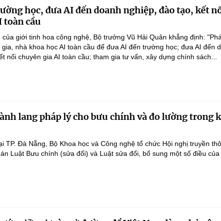
rường học, đưa AI đến doanh nghiệp, đào tạo, kết n
I toàn cầu
 của giới tinh hoa công nghệ, Bộ trưởng Vũ Hải Quân khẳng định: "Phá
n gia, nhà khoa học AI toàn cầu để đưa AI đến trường học; đưa AI đến 
ết nối chuyên gia AI toàn cầu; tham gia tư vấn, xây dựng chính sách...
ành lang pháp lý cho bưu chính và đo lường trong 
ại TP. Đà Nẵng, Bộ Khoa học và Công nghệ tổ chức Hội nghị truyền th
 án Luật Bưu chính (sửa đổi) và Luật sửa đổi, bổ sung một số điều của