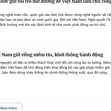
nước giữ vai trò mở đường để Việt Nam làm chủ côn
ông nghệ toàn cầu, quốc gia nào làm chủ được công nghệ nguồn sẽ n
 dài hạn và bảo đảm an ninh quốc gia. Đối với Việt Nam, Nghị quyết 79
nh hướng mới khi xác định kinh tế nhà nước phải đóng vai trò chủ...
t Nam giữ vững niềm tin, khơi thông hành động
 nguyên số đặt ra nhiều thách thức mới đối với công tác tư tưởng, Đản
điện Việt Nam đã chủ động triển khai đồng bộ các giải pháp nhằm giữ
g, bảo đảm dòng chảy thông tin chính thống thông suốt, qua đó củng...
Xem thêm