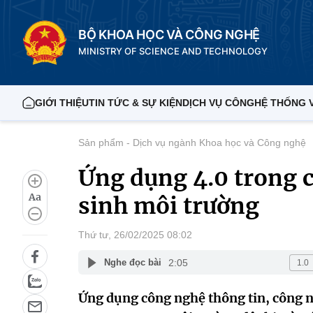
BỘ KHOA HỌC VÀ CÔNG NGHỆ
MINISTRY OF SCIENCE AND TECHNOLOGY
GIỚI THIỆU
TIN TỨC & SỰ KIỆN
DỊCH VỤ CÔNG
HỆ THỐNG 
Sản phẩm - Dịch vụ ngành Khoa học và Công nghệ
Ứng dụng 4.0 trong c
Aa
sinh môi trường
Thứ tư, 26/02/2025 08:02
2:05
Nghe đọc bài
Ứng dụng công nghệ thông tin, công n