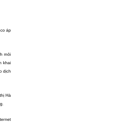
nco áp
nh môi
n khai
o dịch
thị Hà
g.
ternet