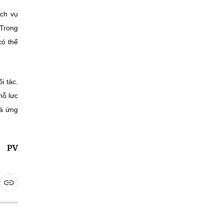
ịch vụ
 Trong
có thể
i tác.
nỗ lưc
và ứng
PV