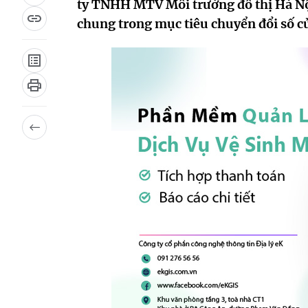
ty TNHH MTV Môi trường đô thị Hà Nội
chung trong mục tiêu chuyển đổi số c