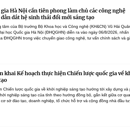
 gia Hà Nội cần tiên phong làm chủ các công nghệ
 dẫn dắt hệ sinh thái đổi mới sáng tạo
ọng tâm của Bộ trưởng Bộ Khoa học và Công nghệ (KH&CN) Vũ Hải Quân
 Đại học Quốc gia Hà Nội (ĐHQGHN) diễn ra vào ngày 06/8/2026, nhấ
của ĐHQGHN trong việc chuyển giao công nghệ, tư vấn chính sách và gắ
n khai Kế hoạch thực hiện Chiến lược quốc gia về k
tạo
n Chiến lược quốc gia về khởi nghiệp sáng tạo hướng tới xây dựng và 
 khởi nghiệp sáng tạo của tỉnh theo hướng đồng bộ, gắn kết giữa cơ qu
 cơ sở đào tạo, doanh nghiệp, tổ chức hỗ trợ và cộng đồng nhà đầu tư;