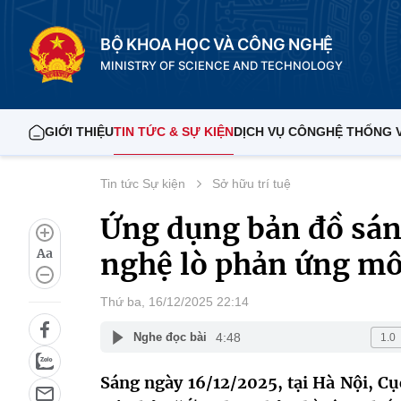
BỘ KHOA HỌC VÀ CÔNG NGHỆ
MINISTRY OF SCIENCE AND TECHNOLOGY
GIỚI THIỆU
TIN TỨC & SỰ KIỆN
DỊCH VỤ CÔNG
HỆ THỐNG 
Tin tức Sự kiện
Sở hữu trí tuệ
Ứng dụng bản đồ sán
Aa
nghệ lò phản ứng mô
Thứ ba, 16/12/2025 22:14
4:48
Nghe đọc bài
Sáng ngày 16/12/2025, tại Hà Nội, Cụ