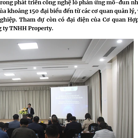
trong phát triển công nghệ lò phản ứng mô-đun nh
a khoảng 150 đại biểu đến từ các cơ quan quản lý, 
nghiệp. Tham dự còn có đại diện của Cơ quan Hợp
ng ty TNHH Property.