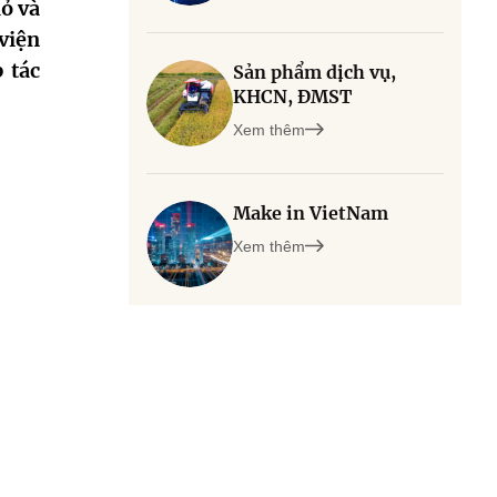
ỏ và
viện
 tác
Sản phẩm dịch vụ,
KHCN, ĐMST
Xem thêm
Make in VietNam
Xem thêm