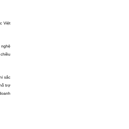
c Việt
g nghệ
 chiều
hí sắc
hỗ trợ
 doanh