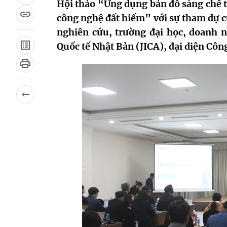
Hội thảo “Ứng dụng bản đồ sáng chế 
công nghệ đất hiếm” với sự tham dự củ
nghiên cứu, trường đại học, doanh 
Quốc tế Nhật Bản (JICA), đại diện Cô