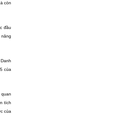
mà còn
ực đầu
n nâng
o Danh
25 của
ơ quan
n tích
ợc của