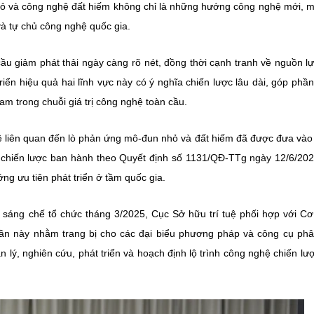
hỏ và công nghệ đất hiếm không chỉ là những hướng công nghệ mới, 
và tự chủ công nghệ quốc gia.
ầu giảm phát thải ngày càng rõ nét, đồng thời cạnh tranh về nguồn l
triển hiệu quả hai lĩnh vực này có ý nghĩa chiến lược lâu dài, góp phầ
am trong chuỗi giá trị công nghệ toàn cầu.
ệ liên quan đến lò phản ứng mô-đun nhỏ và đất hiếm đã được đưa và
chiến lược ban hành theo Quyết định số 1131/QĐ-TTg ngày 12/6/20
ng ưu tiên phát triển ở tầm quốc gia.
ồ sáng chế tổ chức tháng 3/2025, Cục Sở hữu trí tuệ phối hợp với C
lần này nhằm trang bị cho các đại biểu phương pháp và công cụ phâ
ản lý, nghiên cứu, phát triển và hoạch định lộ trình công nghệ chiến lư