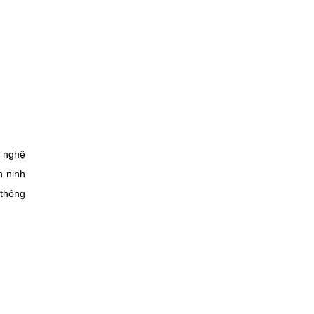
g nghệ
n ninh
 thông
.