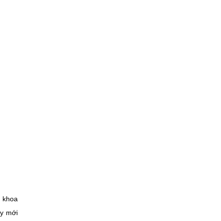
n khoa
uy mới