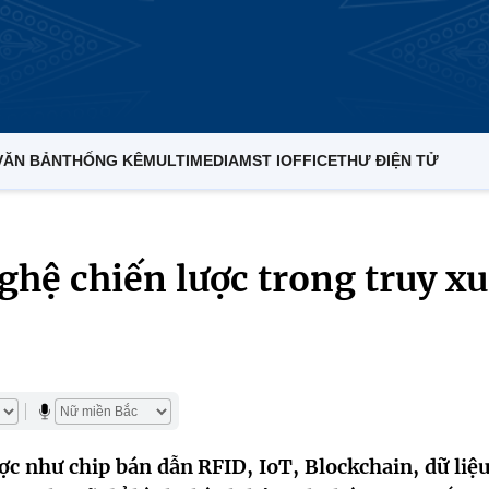
VĂN BẢN
THỐNG KÊ
MULTIMEDIA
MST IOFFICE
THƯ ĐIỆN TỬ
hệ chiến lược trong truy xu
ợc như chip bán dẫn RFID, IoT, Blockchain, dữ liệu