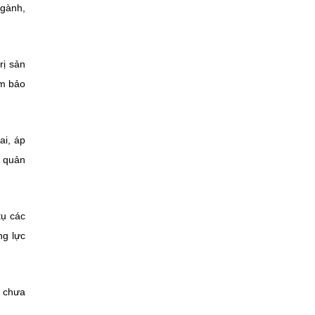
ngành,
rị sản
ằm bảo
ai, áp
g quản
tụ các
ng lực
n chưa