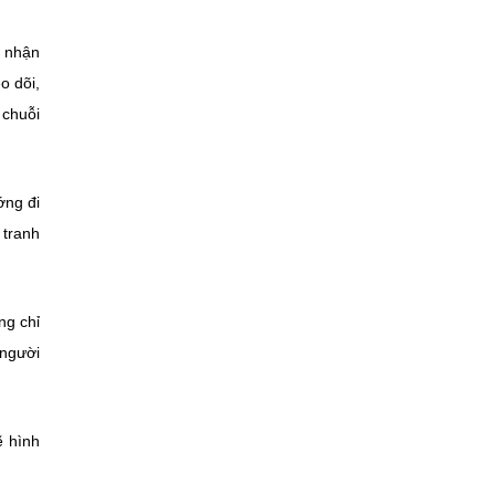
p nhận
o dõi,
 chuỗi
ớng đi
 tranh
ng chỉ
 người
ẽ hình