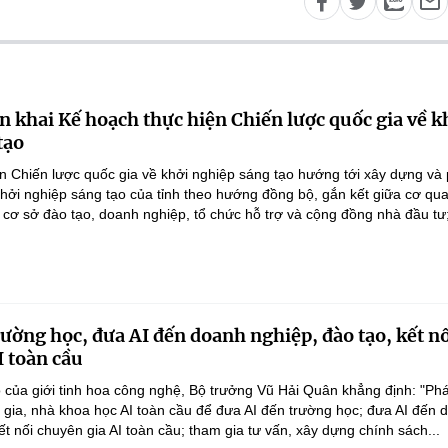
n khai Kế hoạch thực hiện Chiến lược quốc gia về k
tạo
n Chiến lược quốc gia về khởi nghiệp sáng tạo hướng tới xây dựng và 
 khởi nghiệp sáng tạo của tỉnh theo hướng đồng bộ, gắn kết giữa cơ qu
 cơ sở đào tạo, doanh nghiệp, tổ chức hỗ trợ và cộng đồng nhà đầu tư;
rường học, đưa AI đến doanh nghiệp, đào tạo, kết n
I toàn cầu
 của giới tinh hoa công nghệ, Bộ trưởng Vũ Hải Quân khẳng định: "Phá
n gia, nhà khoa học AI toàn cầu để đưa AI đến trường học; đưa AI đến 
ết nối chuyên gia AI toàn cầu; tham gia tư vấn, xây dựng chính sách...