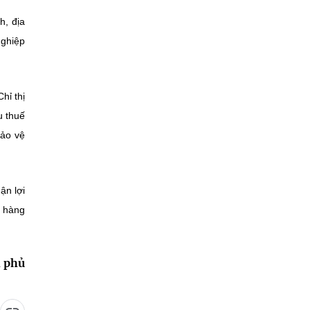
h, địa
nghiệp
hỉ thị
u thuế
bảo vệ
ận lợi
g hàng
 phủ