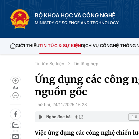
BỘ KHOA HỌC VÀ CÔNG NGHỆ
MINISTRY OF SCIENCE AND TECHNOLOGY
GIỚI THIỆU
TIN TỨC & SỰ KIỆN
DỊCH VỤ CÔNG
HỆ THỐNG 
Tin tức Sự kiện
Tin tổng hợp
Ứng dụng các công ng
Aa
nguồn gốc
Thứ hai, 24/11/2025 16:23
4:13
Nghe đọc bài
Việc ứng dụng các công nghệ chiến lư