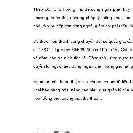
Theo GS. Chu Hoàng Hà, để công nghệ phát huy hiệ
phương; hoàn thiện khung pháp lý thống nhất; thúc
nhỏ và vừa, tiếp cận công nghệ, giảm chi phí triển k
Để thực hiện thành công chuyển đổi số quốc gia, cần
số 18/CT-TTg ngày 30/5/2023 của Thủ tướng Chính ph
và đảm bảo an ninh tiền tệ. Đồng thời, ứng dụng t
quyền lợi người tiêu dùng, ngăn chặn hàng giả, hàng
Ngoài ra, cần hoàn thiện tiêu chuẩn, cơ sở dữ liệu 
khai báo hàng hóa, nâng cao hiệu quả quản lý của 
hóa, đồng thời chống thất thu thuế...