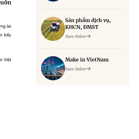
guồn
Sản phẩm dịch vụ,
ng lai
KHCN, ĐMST
òn bẩy
Xem thêm
Make in VietNam
i Việt
Xem thêm