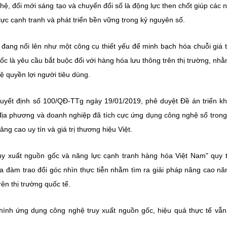
hệ, đổi mới sáng tạo và chuyển đổi số là động lực then chốt giúp các 
ực cạnh tranh và phát triển bền vững trong kỷ nguyên số.
đang nổi lên như một công cụ thiết yếu để minh bạch hóa chuỗi giá t
ốc là yêu cầu bắt buộc đối với hàng hóa lưu thông trên thị trường, nh
ệ quyền lợi người tiêu dùng.
yết định số 100/QĐ-TTg ngày 19/01/2019, phê duyệt Đề án triển kh
 địa phương và doanh nghiệp đã tích cực ứng dụng công nghệ số tron
g cao uy tín và giá trị thương hiệu Việt.
uy xuất nguồn gốc và năng lực cạnh tranh hàng hóa Việt Nam" quy 
a đàm trao đổi góc nhìn thực tiễn nhằm tìm ra giải pháp nâng cao nă
ên thị trường quốc tế.
hình ứng dụng công nghệ truy xuất nguồn gốc, hiệu quả thực tế vẫ