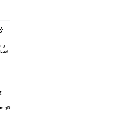
kỷ
ông
 Luật
g
ắm giữ
-