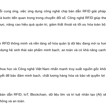
ỗi cung ứng, việc ứng dụng công nghệ chip bán dẫn RFID giải phá
à bước tiến quan trọng trong chuyển đổi số. Công nghệ RFID giúp the
ực, nâng cao hiệu quả quản trị, giảm thất thoát và tối ưu hóa toàn bộ
ip RFID thông minh và nền tảng số hóa quản lý dữ liệu đang mở ra hư
y dựng hệ sinh thái sản phẩm minh bạch, an toàn và có khả năng cạnh
hoa học và Công nghệ Việt Nam nhấn mạnh truy xuất nguồn gốc khô
 quyết để bảo đảm minh bạch, chất lượng hàng hóa và bảo vệ quyền lợi
n dẫn RFID, IoT, Blockchain, dữ liệu lớn và trí tuệ nhân tạo (AI) s
 thông và an toàn.