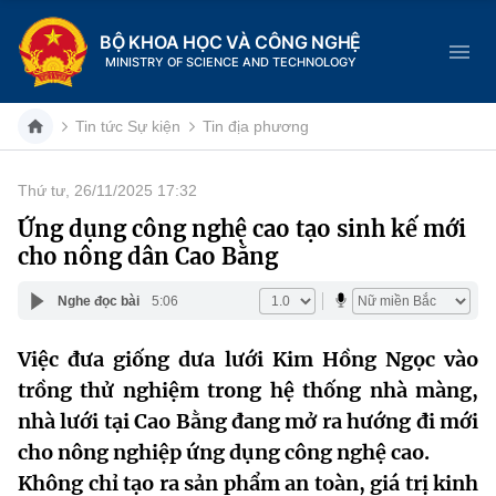
BỘ KHOA HỌC VÀ CÔNG NGHỆ
MINISTRY OF SCIENCE AND TECHNOLOGY
Tin tức Sự kiện
Tin địa phương
Thứ tư, 26/11/2025 17:32
Danh mục
Ứng dụng công nghệ cao tạo sinh kế mới
cho nông dân Cao Bằng
Trang chủ
Nghe đọc bài
5:06
Giới thiệu
Việc đưa giống dưa lưới Kim Hồng Ngọc vào
Chức năng nhiệm vụ
Tin tức sự kiện
trồng thử nghiệm trong hệ thống nhà màng,
Dịch vụ công
nhà lưới tại Cao Bằng đang mở ra hướng đi mới
Cơ cấu tổ chức
Khoa học và Công nghệ
cho nông nghiệp ứng dụng công nghệ cao.
Hệ thống văn bản
Lịch sử phát triển
Đổi mới sáng tạo
Không chỉ tạo ra sản phẩm an toàn, giá trị kinh