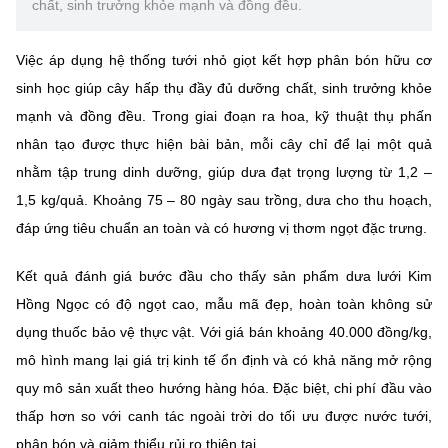
(Ghi rõ nguồn "https://mst.gov.vn" khi phát hành lại thông tin từ
chất, sinh trưởng khỏe mạnh và đồng đều.
website này)
Việc áp dụng hệ thống tưới nhỏ giọt kết hợp phân bón hữu cơ
sinh học giúp cây hấp thụ đầy đủ dưỡng chất, sinh trưởng khỏe
mạnh và đồng đều. Trong giai đoạn ra hoa, kỹ thuật thụ phấn
nhân tạo được thực hiện bài bản, mỗi cây chỉ để lại một quả
nhằm tập trung dinh dưỡng, giúp dưa đạt trọng lượng từ 1,2 –
1,5 kg/quả. Khoảng 75 – 80 ngày sau trồng, dưa cho thu hoạch,
đáp ứng tiêu chuẩn an toàn và có hương vị thơm ngọt đặc trưng.
Kết quả đánh giá bước đầu cho thấy sản phẩm dưa lưới Kim
Hồng Ngọc có độ ngọt cao, mẫu mã đẹp, hoàn toàn không sử
dụng thuốc bảo vệ thực vật. Với giá bán khoảng 40.000 đồng/kg,
mô hình mang lại giá trị kinh tế ổn định và có khả năng mở rộng
quy mô sản xuất theo hướng hàng hóa. Đặc biệt, chi phí đầu vào
thấp hơn so với canh tác ngoài trời do tối ưu được nước tưới,
phân bón và giảm thiểu rủi ro thiên tai.