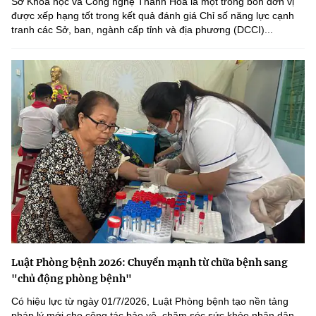
Sở Khoa học và Công nghệ Thanh Hóa là một trong bốn đơn vị
được xếp hạng tốt trong kết quả đánh giá Chỉ số năng lực cạnh
tranh các Sở, ban, ngành cấp tỉnh và địa phương (DCCI)...
Luật Phòng bệnh 2026: Chuyển mạnh từ chữa bệnh sang
"chủ động phòng bệnh"
Có hiệu lực từ ngày 01/7/2026, Luật Phòng bệnh tạo nền tảng
pháp lý mới cho công tác bảo vệ, chăm sóc sức khỏe nhân dân