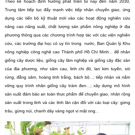
Theo kế hoạch định hướng phát triển từ nay đến năm 2030,
Trung tâm tiếp tục đẩy mạnh việc tiếp nhận chuyển giao, ứng
dụng các tiến bộ kỹ thuật mới vào các hoạt động nghiên cứu
nâng cao năng suất, chất lượng sản phẩm nông nghiệp ở địa
phương thông qua các chương trình hợp tác với các viện nghiên
cứu, các trường đại học có uy tín trong nước, Ban Quản lý Khu
nông nghiệp công nghệ cao Thành phố Hồ Chí Minh... để nhân
giống cây dược liệu, giống cây lâm nghiệp và giống cây đặc sản
của địa phương, như sâm cau, linh chi đỏ, lan kim tuyến, sói
rừng, đẳng sâm, hoàng tinh trắng, bách bộ...; tiếp nhận và nắm
vững quy trình nhân giống cây trám đen…; xây dựng mô hình
sản xuất đảm bảo an toàn thực phẩm để chuyển giao, nhân rộng
sản xuất trong tỉnh và các tỉnh lân cận đối với các loại cây: gừng
trâu, gừng núi, chanh dây vàng ngọt vị mật ong...