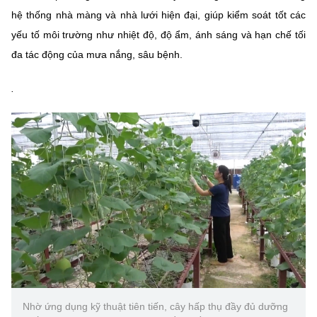
Chọn ngôn ngữ
hệ thống nhà màng và nhà lưới hiện đại, giúp kiểm soát tốt các
yếu tố môi trường như nhiệt độ, độ ẩm, ánh sáng và hạn chế tối
Vietnamese
English
đa tác động của mưa nắng, sâu bệnh.
.
BỘ KHOA HỌC VÀ CÔNG NGHỆ
MINISTRY OF SCIENCE AND TECHNOLOGY
Điều khoản sử dụng
Theo dõi MST:
Góp ý
Cơ quan chủ quản: Bộ Khoa học và Công nghệ (MST)
Chịu trách nhiệm nội dung: Nguyễn Thị Hải Hằng
Giám đốc Trung tâm Truyền thông Khoa học và Công nghệ.
Liên hệ
Địa chỉ: Ban Biên tập Cổng TTĐT - 18 Nguyễn Du, TP. Hà Nội
Điện thoại: 024 3936 9506
Email:
stc@mst.gov.vn
©2026 Bản quyền thuộc Bộ Khoa Học và Công Nghệ
Nhờ ứng dụng kỹ thuật tiên tiến, cây hấp thụ đầy đủ dưỡng