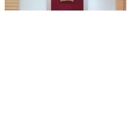
Bộ KH&CN thúc đẩy hợp tác với Saskatchewan về công nghệ
hạt nhân tiên tiến
Ngày 05/8/2026, tại buổi tiếp và làm việc với bà Richelle
Bourgoin, Thứ trưởng Bộ Thương mại và Phát triển xuất khẩu,
Chính phủ tỉnh bang Saskatchewan, Canada, Thứ trưởng...