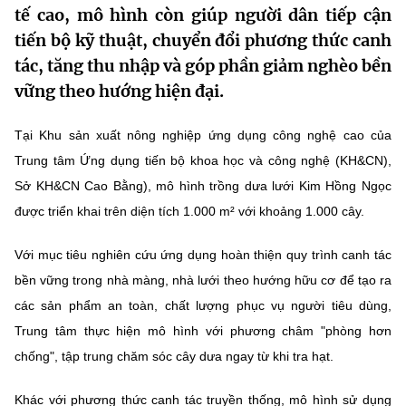
tế cao, mô hình còn giúp người dân tiếp cận
MST IOFFICE
Văn bản QPPL
Sở Khoa học và Công nghệ
Chuyển đổi số
tiến bộ kỹ thuật, chuyển đổi phương thức canh
THỐNG KÊ
tác, tăng thu nhập và góp phần giảm nghèo bền
Văn bản chỉ đạo điều hành
Bưu chính, Viễn thông
vững theo hướng hiện đại.
Multimedia
Khoa học và Công nghệ
Lấy ý kiến người dân về dự thảo VBQPPL
Sở hữu trí tuệ
Tại Khu sản xuất nông nghiệp ứng dụng công nghệ cao của
THƯ ĐIỆN TỬ
Đổi mới sáng tạo
Tiêu chuẩn, đo lường, chất lượng
Trung tâm Ứng dụng tiến bộ khoa học và công nghệ (KH&CN),
Khác
Sở KH&CN Cao Bằng), mô hình trồng dưa lưới Kim Hồng Ngọc
Chuyển đổi số
Năng lượng nguyên tử
được triển khai trên diện tích 1.000 m² với khoảng 1.000 cây.
Videos
Bưu chính, Viễn thông
Tin tổng hợp
Với mục tiêu nghiên cứu ứng dụng hoàn thiện quy trình canh tác
Infographic
bền vững trong nhà màng, nhà lưới theo hướng hữu cơ để tạo ra
Sở hữu trí tuệ
Tin địa phương
Ảnh
các sản phẩm an toàn, chất lượng phục vụ người tiêu dùng,
Tiêu chuẩn, đo lường, chất lượng
Trung tâm thực hiện mô hình với phương châm "phòng hơn
Voice
chống", tập trung chăm sóc cây dưa ngay từ khi tra hạt.
Năng lượng nguyên tử
Nhiệm vụ trọng tâm
Khác với phương thức canh tác truyền thống, mô hình sử dụng