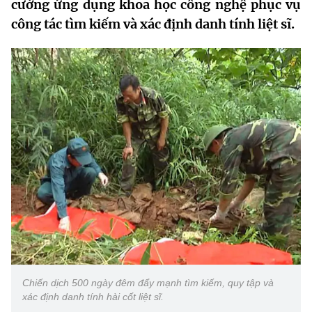
cường ứng dụng khoa học công nghệ phục vụ
MST IOFFICE
Văn bản QPPL
Sở Khoa học và Công nghệ
Chuyển đổi số
công tác tìm kiếm và xác định danh tính liệt sĩ.
THỐNG KÊ
Văn bản chỉ đạo điều hành
Bưu chính, Viễn thông
Multimedia
Khoa học và Công nghệ
Lấy ý kiến người dân về dự thảo VBQPPL
Sở hữu trí tuệ
THƯ ĐIỆN TỬ
Đổi mới sáng tạo
Tiêu chuẩn, đo lường, chất lượng
Khác
Chuyển đổi số
Năng lượng nguyên tử
Videos
Bưu chính, Viễn thông
Tin tổng hợp
Infographic
Sở hữu trí tuệ
Tin địa phương
Ảnh
Tiêu chuẩn, đo lường, chất lượng
Voice
Chiến dịch 500 ngày đêm đẩy mạnh tìm kiếm, quy tập và
Năng lượng nguyên tử
Nhiệm vụ trọng tâm
xác định danh tính hài cốt liệt sĩ.