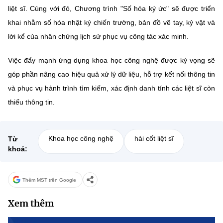
(Ghi rõ nguồn "https://mst.gov.vn" khi phát hành lại thông tin từ
liệt sĩ. Cùng với đó, Chương trình "Số hóa ký ức" sẽ được triển
website này)
khai nhằm số hóa nhật ký chiến trường, bản đồ vẽ tay, kỷ vật và
lời kể của nhân chứng lịch sử phục vụ công tác xác minh.
Việc đẩy mạnh ứng dụng khoa học công nghệ được kỳ vọng sẽ
góp phần nâng cao hiệu quả xử lý dữ liệu, hỗ trợ kết nối thông tin
và phục vụ hành trình tìm kiếm, xác định danh tính các liệt sĩ còn
thiếu thông tin.
Khoa học công nghệ
hài cốt liệt sĩ
Từ
khoá:
Thêm MST trên Google
Xem thêm