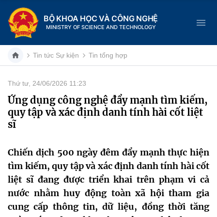
BỘ KHOA HỌC VÀ CÔNG NGHỆ
MINISTRY OF SCIENCE AND TECHNOLOGY
Tin tức Sự kiện
Tin tổng hợp
Thứ tư, 24/06/2026 11:23
Danh mục
Ứng dụng công nghệ đẩy mạnh tìm kiếm,
quy tập và xác định danh tính hài cốt liệt
Trang chủ
sĩ
Giới thiệu
Chiến dịch 500 ngày đêm đẩy mạnh thực hiện
Chức năng nhiệm vụ
Tin tức sự kiện
tìm kiếm, quy tập và xác định danh tính hài cốt
liệt sĩ đang được triển khai trên phạm vi cả
Dịch vụ công
Cơ cấu tổ chức
Khoa học và Công nghệ
nước nhằm huy động toàn xã hội tham gia
Hệ thống văn bản
cung cấp thông tin, dữ liệu, đồng thời tăng
Lịch sử phát triển
Đổi mới sáng tạo