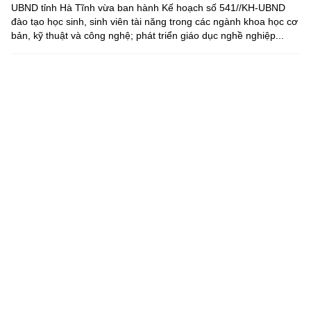
UBND tỉnh Hà Tĩnh vừa ban hành Kế hoạch số 541//KH-UBND
đào tạo học sinh, sinh viên tài năng trong các ngành khoa học cơ
bản, kỹ thuật và công nghệ; phát triển giáo dục nghề nghiệp...
Chương trình nghiên cứu khoa học cơ bản cần gắn với phát
triển công nghệ chiến lược của quốc gia
Trước yêu cầu khoa học và công nghệ phục vụ phát triển công