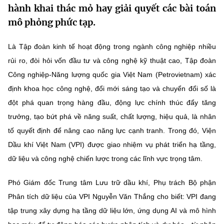
hành khai thác mỏ hay giải quyết các bài toán
MST IOFFICE
Văn bản QPPL
Sở Khoa học và Công nghệ
Chuyển đổi số
mô phỏng phức tạp.
THỐNG KÊ
Văn bản chỉ đạo điều hành
Bưu chính, Viễn thông
Là Tập đoàn kinh tế hoạt động trong ngành công nghiệp nhiều
Multimedia
Khoa học và Công nghệ
rủi ro, đòi hỏi vốn đầu tư và công nghệ kỹ thuật cao, Tập đoàn
Lấy ý kiến người dân về dự thảo VBQPPL
Sở hữu trí tuệ
Công nghiệp-Năng lượng quốc gia Việt Nam (Petrovietnam) xác
THƯ ĐIỆN TỬ
Đổi mới sáng tạo
Tiêu chuẩn, đo lường, chất lượng
định khoa học công nghệ, đổi mới sáng tạo và chuyển đổi số là
Khác
đột phá quan trọng hàng đầu, động lực chính thúc đẩy tăng
Chuyển đổi số
Năng lượng nguyên tử
trưởng, tạo bứt phá về năng suất, chất lượng, hiệu quả, là nhân
Videos
tố quyết định để nâng cao năng lực cạnh tranh. Trong đó, Viện
Bưu chính, Viễn thông
Tin tổng hợp
Infographic
Dầu khí Việt Nam (VPI) được giao nhiệm vụ phát triển hạ tầng,
Sở hữu trí tuệ
dữ liệu và công nghệ chiến lược trong các lĩnh vực trọng tâm.
Tin địa phương
Ảnh
Tiêu chuẩn, đo lường, chất lượng
Phó Giám đốc Trung tâm Lưu trữ dầu khí, Phụ trách Bộ phận
Voice
Phân tích dữ liệu của VPI Nguyễn Văn Thắng cho biết: VPI đang
Năng lượng nguyên tử
Nhiệm vụ trọng tâm
tập trung xây dựng hạ tầng dữ liệu lớn, ứng dụng AI và mô hình