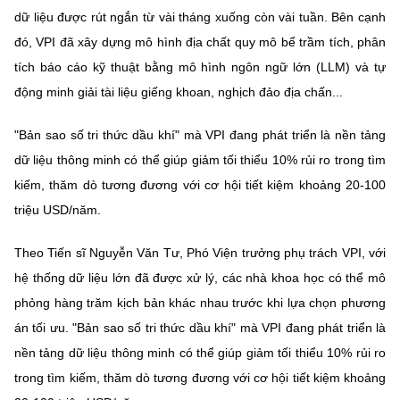
dữ liệu được rút ngắn từ vài tháng xuống còn vài tuần. Bên cạnh
đó, VPI đã xây dựng mô hình địa chất quy mô bể trầm tích, phân
tích báo cáo kỹ thuật bằng mô hình ngôn ngữ lớn (LLM) và tự
động minh giải tài liệu giếng khoan, nghịch đảo địa chấn...
"Bản sao số tri thức dầu khí" mà VPI đang phát triển là nền tảng
dữ liệu thông minh có thể giúp giảm tối thiểu 10% rủi ro trong tìm
kiếm, thăm dò tương đương với cơ hội tiết kiệm khoảng 20-100
triệu USD/năm.
Theo Tiến sĩ Nguyễn Văn Tư, Phó Viện trưởng phụ trách VPI, với
hệ thống dữ liệu lớn đã được xử lý, các nhà khoa học có thể mô
phỏng hàng trăm kịch bản khác nhau trước khi lựa chọn phương
án tối ưu. "Bản sao số tri thức dầu khí" mà VPI đang phát triển là
nền tảng dữ liệu thông minh có thể giúp giảm tối thiểu 10% rủi ro
trong tìm kiếm, thăm dò tương đương với cơ hội tiết kiệm khoảng