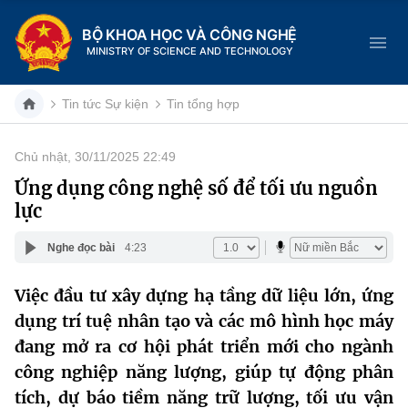
BỘ KHOA HỌC VÀ CÔNG NGHỆ
MINISTRY OF SCIENCE AND TECHNOLOGY
Tin tức Sự kiện
Tin tổng hợp
Chủ nhật, 30/11/2025 22:49
Danh mục
Ứng dụng công nghệ số để tối ưu nguồn
lực
Trang chủ
Nghe đọc bài
4:23
Giới thiệu
Việc đầu tư xây dựng hạ tầng dữ liệu lớn, ứng
Chức năng nhiệm vụ
Tin tức sự kiện
dụng trí tuệ nhân tạo và các mô hình học máy
Dịch vụ công
đang mở ra cơ hội phát triển mới cho ngành
Cơ cấu tổ chức
Khoa học và Công nghệ
công nghiệp năng lượng, giúp tự động phân
Hệ thống văn bản
Lịch sử phát triển
Đổi mới sáng tạo
tích, dự báo tiềm năng trữ lượng, tối ưu vận