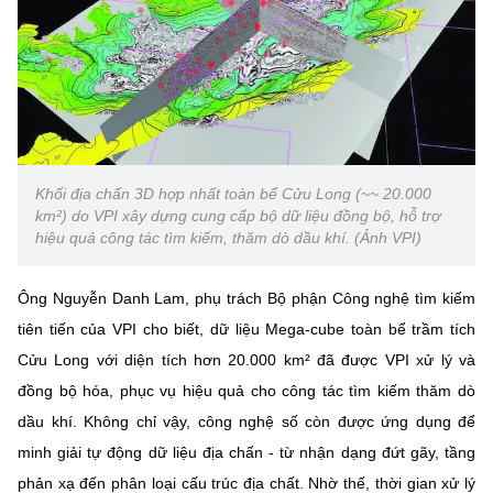
(Ghi rõ nguồn "https://mst.gov.vn" khi phát hành lại thông tin từ
website này)
Khối địa chấn 3D hợp nhất toàn bể Cửu Long (~~ 20.000
km²) do VPI xây dựng cung cấp bộ dữ liệu đồng bộ, hỗ trợ
hiệu quả công tác tìm kiếm, thăm dò dầu khí. (Ảnh VPI)
Ông Nguyễn Danh Lam, phụ trách Bộ phận Công nghệ tìm kiếm
tiên tiến của VPI cho biết, dữ liệu Mega-cube toàn bể trầm tích
Cửu Long với diện tích hơn 20.000 km² đã được VPI xử lý và
đồng bộ hóa, phục vụ hiệu quả cho công tác tìm kiếm thăm dò
dầu khí. Không chỉ vậy, công nghệ số còn được ứng dụng để
minh giải tự động dữ liệu địa chấn - từ nhận dạng đứt gãy, tầng
phản xạ đến phân loại cấu trúc địa chất. Nhờ thế, thời gian xử lý