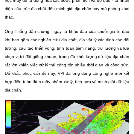
học máy để tự động hóa các bước phân tích và dự báo - từ nhận
Chọn ngôn ngữ
diện cấu trúc địa chất đến minh giải địa chấn hay mô phỏng khai
Vietnamese
English
thác.
Ông Thắng dẫn chứng, ngay từ khâu đầu của chuỗi giá trị dầu
khí bao gồm các nghiên cứu địa chất, địa vật lý xác định các đối
BỘ KHOA HỌC VÀ CÔNG NGHỆ
tượng, cấu tạo triển vọng, tính toán tiềm năng, trữ lượng và lựa
MINISTRY OF SCIENCE AND TECHNOLOGY
chọn vị trí đặt giếng khoan, trong đó khối lượng dữ liệu địa chấn
Điều khoản sử dụng
Theo dõi MST:
Góp ý
rất lớn khiến việc xử lý thủ công tốn nhiều thời gian và công sức.
Để khắc phục vấn đề này, VPI đã ứng dụng công nghệ mới kết
Cơ quan chủ quản: Bộ Khoa học và Công nghệ (MST)
hợp điện toán đám mây nhằm xử lý, tích hợp và minh giải dữ liệu
Chịu trách nhiệm nội dung: Nguyễn Thị Hải Hằng
địa chấn.
Giám đốc Trung tâm Truyền thông Khoa học và Công nghệ.
Liên hệ
Địa chỉ: Ban Biên tập Cổng TTĐT - 18 Nguyễn Du, TP. Hà Nội
Điện thoại: 024 3936 9506
Email:
stc@mst.gov.vn
©2026 Bản quyền thuộc Bộ Khoa Học và Công Nghệ