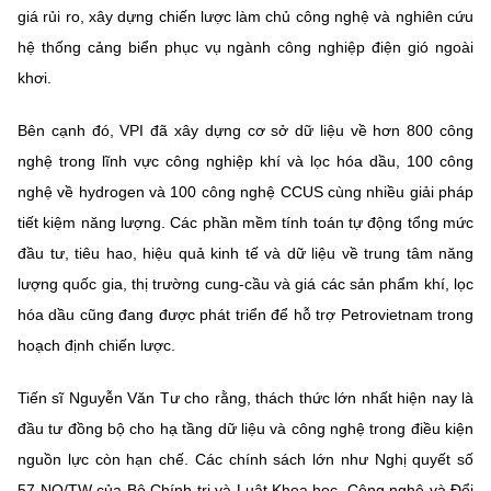
giá rủi ro, xây dựng chiến lược làm chủ công nghệ và nghiên cứu
hệ thống cảng biển phục vụ ngành công nghiệp điện gió ngoài
khơi.
Bên cạnh đó, VPI đã xây dựng cơ sở dữ liệu về hơn 800 công
nghệ trong lĩnh vực công nghiệp khí và lọc hóa dầu, 100 công
nghệ về hydrogen và 100 công nghệ CCUS cùng nhiều giải pháp
tiết kiệm năng lượng. Các phần mềm tính toán tự động tổng mức
đầu tư, tiêu hao, hiệu quả kinh tế và dữ liệu về trung tâm năng
lượng quốc gia, thị trường cung-cầu và giá các sản phẩm khí, lọc
hóa dầu cũng đang được phát triển để hỗ trợ Petrovietnam trong
hoạch định chiến lược.
Tiến sĩ Nguyễn Văn Tư cho rằng, thách thức lớn nhất hiện nay là
đầu tư đồng bộ cho hạ tầng dữ liệu và công nghệ trong điều kiện
nguồn lực còn hạn chế. Các chính sách lớn như Nghị quyết số
57-NQ/TW của Bộ Chính trị và Luật Khoa học, Công nghệ và Đổi