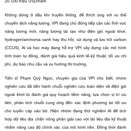
20-100 triệu USD/năm.
Không dừng ở dầu khí truyền thống, để thích ứng với xu thế
chuyển dịch năng lượng, VPI đang chủ động tiếp cận các lĩnh vực
năng lượng mới, năng lượng tái tạo như điện gió ngoài khơi,
hydrogen/ammonia xanh hay thu hồi, sử dụng và lưu trữ carbon
(CCUS). AI và học máy đang hỗ trợ VPI xây dựng các mô hình
tính toán tự động, đánh giá hiệu quả kinh tế-kỹ thuật, tối ưu chi
phí, dự báo nhu cầu và xu hướng thị trường.
Tiến sĩ Phạm Quý Ngọc, chuyên gia của VPI cho biết, nhóm
nghiên cứu đã tiến hành chuỗi nghiên cứu toàn diện về điện gió
ngoài khơi từ đánh giá quy hoạch tiềm năng, lựa chọn vị trí ưu
tiên, phân tích chuỗi cung ứng đến xác định phương án tối ưu
cho tuyến cáp vào bờ. Hiện nhóm đang thử nghiệm AI để tích
hợp dữ liệu địa chấn nông phân giải cao với tài liệu địa kỹ thuật
nhằm nâng cao độ chính xác của mô hình nền. Đồng thời đánh