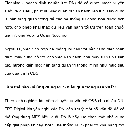
Planning - hoạch định nguồn lực DN) để có được mạch xuyên
suốt về dữ liệu, phục vụ việc quản trị vận hành liên tục. Đây cũng
là nền tảng quan trọng để các hệ thống tự động hoá được tích
hợp, cho phép khai thác dữ liệu vận hành tối ưu trên toàn chuỗi
giá trị”, ông Vương Quân Ngọc nói.
Ngoài ra, việc tích hợp hệ thống lõi này với nền tảng điện toán
đám mây cũng hỗ trợ cho việc vận hành nhà máy từ xa và liên
tục, hướng đến một nền tảng quản trị thông minh như mục tiêu
của quá trình CĐS.
Làm thế nào để ứng dụng MES hiệu quả trong sản xuất?
Theo kinh nghiệm lâu năm chuyên tư vấn về CĐS cho nhiều DN,
FPT Digital khuyến nghị các DN cần lưu ý một số vấn đề để có
thể ứng dụng MES hiệu quả. Đó là hãy lựa chọn một nhà cung
cấp giải pháp tin cậy, bởi vì hệ thống MES phải có khả năng mở