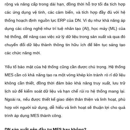
rộng và nâng cấp trong dài hạn, đồng thời hỗ trợ tối đa tích hợp
các ứng dụng vệ tinh, các cảm biến, và tích hợp đầy đủ với hệ
thống hoạch định nguồn lực ERP của DN. Ví dụ như khả năng áp
dụng các công nghệ như trí tuệ nhân tạo (AI), học máy (ML) của
hệ thống, để nâng cao việc xử lý dữ liệu trong sản xuất và qua đó
chuyển đổi dữ liệu thành thông tin hữu ích để liên tục sáng tạo
các chức năng mới.
Yếu tố bảo mật của hệ thống cũng cần được chú trọng. Hệ thống
MES cần có khả năng tạo ra một vòng khép kín tránh rò rỉ dữ liệu
không cần thiết, đồng thời đảm bảo khả năng truy xuất, lưu trữ
lịch sử để kiểm soát dữ liệu và hạn chế rủi ro hệ thống mang lại.
Ngoài ra, nếu được thiết kế giao diện thân thiện và linh hoạt, phù
hợp với người sử dụng, dễ hiểu và linh hoạt sẽ thuận lợi cho quá
trình áp dụng MES thành công.
DN sản xuất nên đầu tư MES hay không?