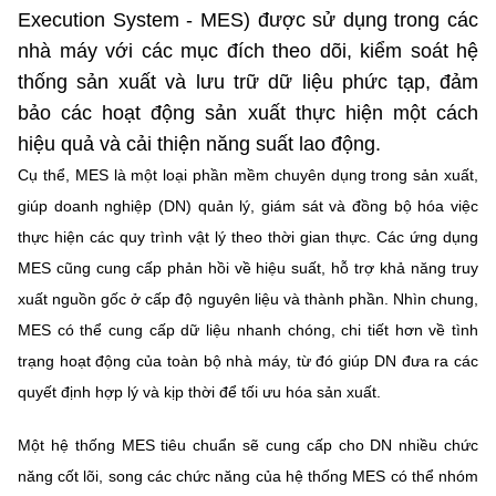
Chọn ngôn ngữ
Execution System - MES) được sử dụng trong các
nhà máy với các mục đích theo dõi, kiểm soát hệ
Vietnamese
English
thống sản xuất và lưu trữ dữ liệu phức tạp, đảm
bảo các hoạt động sản xuất thực hiện một cách
hiệu quả và cải thiện năng suất lao động.
BỘ KHOA HỌC VÀ CÔNG NGHỆ
Cụ thể, MES là một loại phần mềm chuyên dụng trong sản xuất,
MINISTRY OF SCIENCE AND TECHNOLOGY
giúp doanh nghiệp (DN) quản lý, giám sát và đồng bộ hóa việc
Điều khoản sử dụng
Theo dõi MST:
Góp ý
thực hiện các quy trình vật lý theo thời gian thực. Các ứng dụng
MES cũng cung cấp phản hồi về hiệu suất, hỗ trợ khả năng truy
Cơ quan chủ quản: Bộ Khoa học và Công nghệ (MST)
xuất nguồn gốc ở cấp độ nguyên liệu và thành phần. Nhìn chung,
Chịu trách nhiệm nội dung: Nguyễn Thị Hải Hằng
MES có thể cung cấp dữ liệu nhanh chóng, chi tiết hơn về tình
Giám đốc Trung tâm Truyền thông Khoa học và Công nghệ.
trạng hoạt động của toàn bộ nhà máy, từ đó giúp DN đưa ra các
Liên hệ
quyết định hợp lý và kịp thời để tối ưu hóa sản xuất.
Địa chỉ: Ban Biên tập Cổng TTĐT - 18 Nguyễn Du, TP. Hà Nội
Điện thoại: 024 3936 9506
Một hệ thống MES tiêu chuẩn sẽ cung cấp cho DN nhiều chức
Email:
stc@mst.gov.vn
©2026 Bản quyền thuộc Bộ Khoa Học và Công Nghệ
năng cốt lõi, song các chức năng của hệ thống MES có thể nhóm