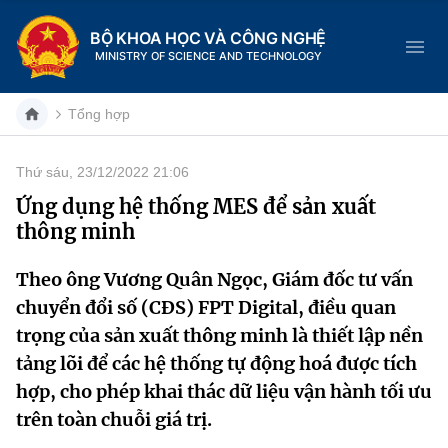
BỘ KHOA HỌC VÀ CÔNG NGHỆ
MINISTRY OF SCIENCE AND TECHNOLOGY
Tổng hợp
Thứ sáu, 23/12/2022 21:06
Danh mục
Ứng dụng hệ thống MES để sản xuất
thông minh
Trang chủ
Theo ông Vương Quân Ngọc, Giám đốc tư vấn
Giới thiệu
chuyển đổi số (CĐS) FPT Digital, điều quan
Chức năng nhiệm vụ
Tin tức sự kiện
trọng của sản xuất thông minh là thiết lập nền
tảng lõi để các hệ thống tự động hoá được tích
Dịch vụ công
Cơ cấu tổ chức
Khoa học và Công nghệ
hợp, cho phép khai thác dữ liệu vận hành tối ưu
trên toàn chuỗi giá trị.
Hệ thống văn bản
Lịch sử phát triển
Đổi mới sáng tạo