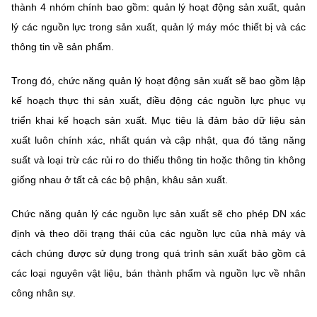
(Ghi rõ nguồn "https://mst.gov.vn" khi phát hành lại thông tin từ
thành 4 nhóm chính bao gồm: quản lý hoạt động sản xuất, quản
website này)
lý các nguồn lực trong sản xuất, quản lý máy móc thiết bị và các
thông tin về sản phẩm.
Trong đó, chức năng quản lý hoạt động sản xuất sẽ bao gồm lập
kế hoạch thực thi sản xuất, điều động các nguồn lực phục vụ
triển khai kế hoạch sản xuất. Mục tiêu là đảm bảo dữ liệu sản
xuất luôn chính xác, nhất quán và cập nhật, qua đó tăng năng
suất và loại trừ các rủi ro do thiếu thông tin hoặc thông tin không
giống nhau ở tất cả các bộ phận, khâu sản xuất.
Chức năng quản lý các nguồn lực sản xuất sẽ cho phép DN xác
định và theo dõi trạng thái của các nguồn lực của nhà máy và
cách chúng được sử dụng trong quá trình sản xuất bảo gồm cả
các loại nguyên vật liệu, bán thành phẩm và nguồn lực về nhân
công nhân sự.