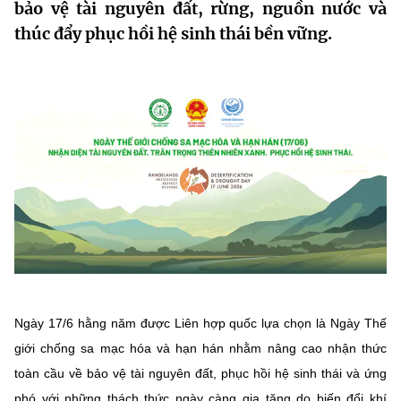
bảo vệ tài nguyên đất, rừng, nguồn nước và
MST IOFFICE
Văn bản QPPL
Sở Khoa học và Công nghệ
Chuyển đổi số
thúc đẩy phục hồi hệ sinh thái bền vững.
THỐNG KÊ
Văn bản chỉ đạo điều hành
Bưu chính, Viễn thông
Multimedia
Khoa học và Công nghệ
Lấy ý kiến người dân về dự thảo VBQPPL
Sở hữu trí tuệ
THƯ ĐIỆN TỬ
Đổi mới sáng tạo
Tiêu chuẩn, đo lường, chất lượng
Khác
Chuyển đổi số
Năng lượng nguyên tử
Videos
Bưu chính, Viễn thông
Tin tổng hợp
Infographic
Sở hữu trí tuệ
Tin địa phương
Ảnh
Tiêu chuẩn, đo lường, chất lượng
Ngày 17/6 hằng năm được Liên hợp quốc lựa chọn là Ngày Thế
Voice
giới chống sa mạc hóa và hạn hán nhằm nâng cao nhận thức
Năng lượng nguyên tử
Nhiệm vụ trọng tâm
toàn cầu về bảo vệ tài nguyên đất, phục hồi hệ sinh thái và ứng
phó với những thách thức ngày càng gia tăng do biến đổi khí