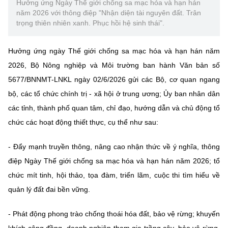
(Ghi rõ nguồn "https://mst.gov.vn" khi phát hành lại thông tin từ
Hưởng ứng Ngày Thế giới chống sa mạc hóa và hạn hán
năm 2026 với thông điệp "Nhận diện tài nguyên đất. Trân
website này)
trọng thiên nhiên xanh. Phục hồi hệ sinh thái".
Hưởng ứng ngày Thế giới chống sa mạc hóa và hạn hán năm
2026, Bộ Nông nghiệp và Môi trường ban hành Văn bản số
5677/BNNMT-LNKL ngày 02/6/2026 gửi các Bộ, cơ quan ngang
bộ, các tổ chức chính trị - xã hội ở trung ương; Ủy ban nhân dân
các tỉnh, thành phố quan tâm, chỉ đạo, hướng dẫn và chủ động tổ
chức các hoạt động thiết thực, cụ thể như sau:
- Đẩy mạnh truyền thông, nâng cao nhận thức về ý nghĩa, thông
điệp Ngày Thế giới chống sa mạc hóa và hạn hán năm 2026; tổ
chức mít tinh, hội thảo, tọa đàm, triển lãm, cuộc thi tìm hiểu về
quản lý đất đai bền vững.
- Phát động phong trào chống thoái hóa đất, bảo vệ rừng; khuyến