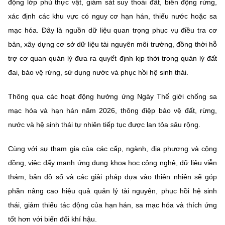
động lớp phủ thực vật, giám sát suy thoái đất, biến động rừng,
xác định các khu vực có nguy cơ hạn hán, thiếu nước hoặc sa
mạc hóa. Đây là nguồn dữ liệu quan trọng phục vụ điều tra cơ
bản, xây dựng cơ sở dữ liệu tài nguyên môi trường, đồng thời hỗ
trợ cơ quan quản lý đưa ra quyết định kịp thời trong quản lý đất
đai, bảo vệ rừng, sử dụng nước và phục hồi hệ sinh thái.
Thông qua các hoạt động hưởng ứng Ngày Thế giới chống sa
mạc hóa và hạn hán năm 2026, thông điệp bảo vệ đất, rừng,
nước và hệ sinh thái tự nhiên tiếp tục được lan tỏa sâu rộng.
Cùng với sự tham gia của các cấp, ngành, địa phương và cộng
đồng, việc đẩy mạnh ứng dụng khoa học công nghệ, dữ liệu viễn
thám, bản đồ số và các giải pháp dựa vào thiên nhiên sẽ góp
phần nâng cao hiệu quả quản lý tài nguyên, phục hồi hệ sinh
thái, giảm thiểu tác động của hạn hán, sa mạc hóa và thích ứng
tốt hơn với biến đổi khí hậu.