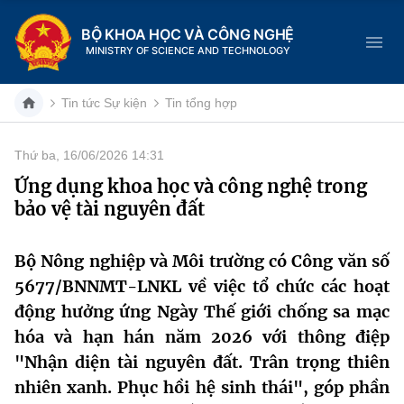
BỘ KHOA HỌC VÀ CÔNG NGHỆ
MINISTRY OF SCIENCE AND TECHNOLOGY
Tin tức Sự kiện
Tin tổng hợp
Thứ ba, 16/06/2026 14:31
Danh mục
Ứng dụng khoa học và công nghệ trong
bảo vệ tài nguyên đất
Trang chủ
Giới thiệu
Bộ Nông nghiệp và Môi trường có Công văn số
5677/BNNMT-LNKL về việc tổ chức các hoạt
Chức năng nhiệm vụ
Tin tức sự kiện
động hưởng ứng Ngày Thế giới chống sa mạc
hóa và hạn hán năm 2026 với thông điệp
Dịch vụ công
Cơ cấu tổ chức
Khoa học và Công nghệ
"Nhận diện tài nguyên đất. Trân trọng thiên
Hệ thống văn bản
nhiên xanh. Phục hồi hệ sinh thái", góp phần
Lịch sử phát triển
Đổi mới sáng tạo