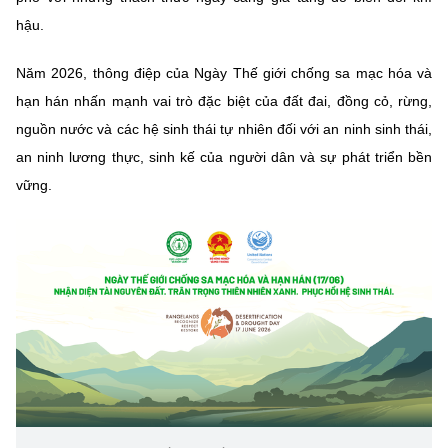
Chọn ngôn ngữ
hậu.
Vietnamese
English
Năm 2026, thông điệp của Ngày Thế giới chống sa mạc hóa và
hạn hán nhấn mạnh vai trò đặc biệt của đất đai, đồng cỏ, rừng,
nguồn nước và các hệ sinh thái tự nhiên đối với an ninh sinh thái,
BỘ KHOA HỌC VÀ CÔNG NGHỆ
an ninh lương thực, sinh kế của người dân và sự phát triển bền
MINISTRY OF SCIENCE AND TECHNOLOGY
vững.
Điều khoản sử dụng
Theo dõi MST:
Góp ý
Cơ quan chủ quản: Bộ Khoa học và Công nghệ (MST)
Chịu trách nhiệm nội dung: Nguyễn Thị Hải Hằng
Giám đốc Trung tâm Truyền thông Khoa học và Công nghệ.
Liên hệ
Địa chỉ: Ban Biên tập Cổng TTĐT - 18 Nguyễn Du, TP. Hà Nội
Điện thoại: 024 3936 9506
Email:
stc@mst.gov.vn
©2026 Bản quyền thuộc Bộ Khoa Học và Công Nghệ