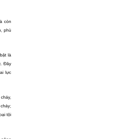
mà còn
m, phù
bật là
c. Đây
ai lực
 cháy,
 cháy;
ại tội