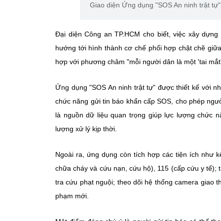
Giao diện Ứng dụng "SOS An ninh trật tự"
Đại diện Công an TP.HCM cho biết, việc xây dựng
hướng tới hình thành cơ chế phối hợp chặt chẽ giữ
hợp với phương châm "mỗi người dân là một 'tai mắt' 
Ứng dụng "SOS An ninh trật tự" được thiết kế với nh
chức năng gửi tin báo khẩn cấp SOS, cho phép người 
là nguồn dữ liệu quan trọng giúp lực lượng chức n
lượng xử lý kịp thời.
Ngoài ra, ứng dụng còn tích hợp các tiện ích như k
chữa cháy và cứu nạn, cứu hộ), 115 (cấp cứu y tế); 
tra cứu phạt nguội; theo dõi hệ thống camera giao t
phạm mới.