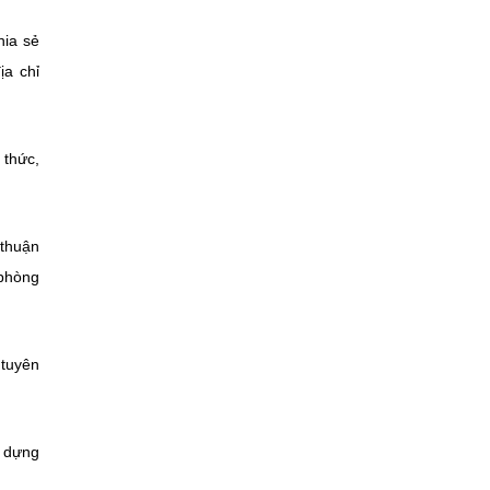
hia sẻ
ịa chỉ
 thức,
 thuận
 phòng
 tuyên
y dựng