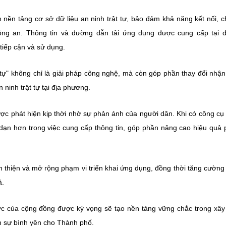
 nền tảng cơ sở dữ liệu an ninh trật tự, bảo đảm khả năng kết nối, c
công an. Thông tin và đường dẫn tải ứng dụng được cung cấp tại đ
tiếp cận và sử dụng.
tự" không chỉ là giải pháp công nghệ, mà còn góp phần thay đổi nhận
ninh trật tự tại địa phương.
ược phát hiện kịp thời nhờ sự phản ánh của người dân. Khi có công cụ
dạn hơn trong việc cung cấp thông tin, góp phần nâng cao hiệu quả
n thiện và mở rộng phạm vi triển khai ứng dụng, đồng thời tăng cường
ả.
cực của cộng đồng được kỳ vọng sẽ tạo nền tảng vững chắc trong xâ
n sự bình yên cho Thành phố.