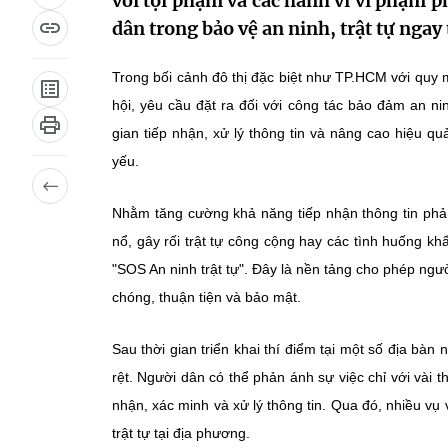
với tội phạm và các hành vi vi phạm p
dân trong bảo vệ an ninh, trật tự ngay 
Trong bối cảnh đô thị đặc biệt như TP.HCM với quy m
hội, yêu cầu đặt ra đối với công tác bảo đảm an n
gian tiếp nhận, xử lý thông tin và nâng cao hiệu q
yếu.
Nhằm tăng cường khả năng tiếp nhận thông tin phản 
nổ, gây rối trật tự công cộng hay các tình huống
"SOS An ninh trật tự". Đây là nền tảng cho phép ngư
chóng, thuận tiện và bảo mật.
Sau thời gian triển khai thí điểm tại một số địa 
rệt. Người dân có thể phản ánh sự việc chỉ với vài t
nhận, xác minh và xử lý thông tin. Qua đó, nhiều vụ
trật tự tại địa phương.