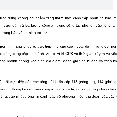
.
 ứng dụng không chỉ nhằm tăng thêm một kênh tiếp nhận tin báo, 
a người dân và lực lượng công an trong công tác phòng ngừa tội phạ
trong bảo vệ an ninh trật tự".
iều tính năng phục vụ trực tiếp nhu cầu của người dân. Trong đó, nổi 
dùng cung cấp hình ảnh, video, vị trí GPS và thời gian xảy ra vụ việ
ăng nhanh chóng xác định địa điểm, đánh giá tình huống và triển kh
ết nối trực tiếp đến các tổng đài khẩn cấp 113 (công an), 114 (phòng
tra cứu thông tin cơ quan công an, cơ sở y tế, đơn vị phòng cháy chữa
hông; cập nhật thông tin cảnh báo về phương thức, thủ đoạn của các lo