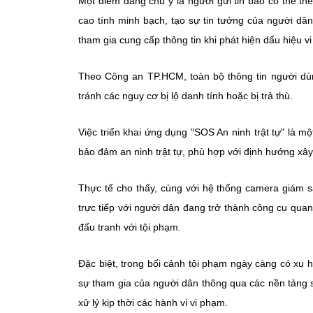
Một điểm đáng chú ý là người gửi tin báo có thể th
cao tính minh bạch, tạo sự tin tưởng của người dâ
tham gia cung cấp thông tin khi phát hiện dấu hiệu v
Theo Công an TP.HCM, toàn bộ thông tin người dù
tránh các nguy cơ bị lộ danh tính hoặc bị trả thù.
Việc triển khai ứng dụng "SOS An ninh trật tự" là m
bảo đảm an ninh trật tự, phù hợp với định hướng xâ
Thực tế cho thấy, cùng với hệ thống camera giám s
trực tiếp với người dân đang trở thành công cụ qua
đấu tranh với tội phạm.
Đặc biệt, trong bối cảnh tội phạm ngày càng có xu 
sự tham gia của người dân thông qua các nền tảng 
xử lý kịp thời các hành vi vi phạm.