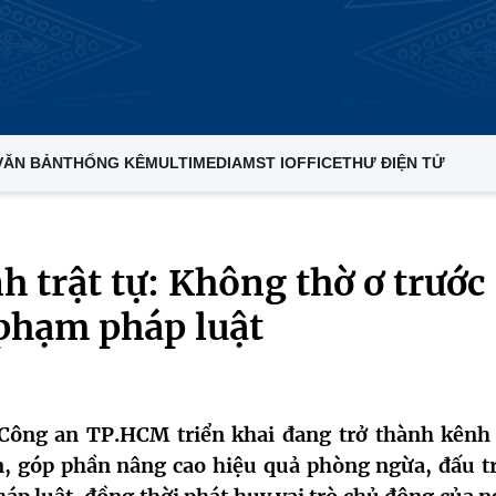
VĂN BẢN
THỐNG KÊ
MULTIMEDIA
MST IOFFICE
THƯ ĐIỆN TỬ
 trật tự: Không thờ ơ trước
 phạm pháp luật
Công an TP.HCM triển khai đang trở thành kênh 
n, góp phần nâng cao hiệu quả phòng ngừa, đấu t