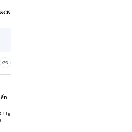
H&CN
iến
Đ-TTg
g
.