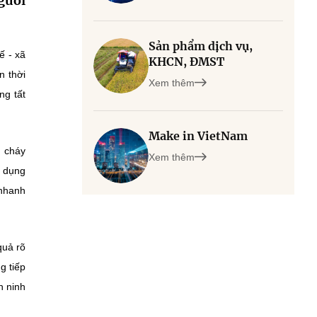
người
Sản phẩm dịch vụ,
ế - xã
KHCN, ĐMST
n thời
Xem thêm
ng tất
Make in VietNam
, cháy
Xem thêm
g dụng
 nhanh
quả rõ
g tiếp
n ninh