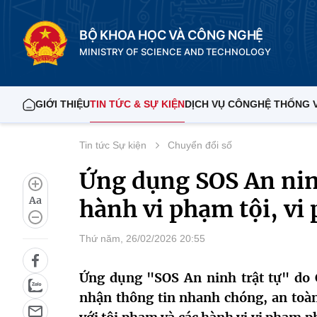
BỘ KHOA HỌC VÀ CÔNG NGHỆ
MINISTRY OF SCIENCE AND TECHNOLOGY
GIỚI THIỆU
TIN TỨC & SỰ KIỆN
DỊCH VỤ CÔNG
HỆ THỐNG 
Tin tức Sự kiện
Chuyển đổi số
Ứng dụng SOS An ninh
Aa
hành vi phạm tội, vi
Thứ năm, 26/02/2026 20:55
Ứng dụng "SOS An ninh trật tự" do 
nhận thông tin nhanh chóng, an toà