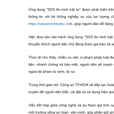
Ứng dụng "SOS An ninh trật tự" được phát triển trên
thông tin với hệ thống nghiệp vụ của lực lượng 
https://sosanninhtrattu.co
m, giúp người dân dễ dàng 
Việc đưa vào vận hành ứng dụng "SOS An ninh trật 
khuyến khích người dân chủ động tham gia bảo vệ an 
Thực tế cho thấy, nhiều vụ việc vi phạm pháp luật đ
tiện, nhanh chóng và bảo mật, người dân sẽ mạnh 
ngừa tội phạm từ sớm, từ xa.
Trong thời gian tới, Công an TP.HCM sẽ tiếp tục hoà
truyền để người dân biết, cài đặt và sử dụng hiệu qu
Việc kết hợp giữa công nghệ và sự tham gia tích 
môi trường sống an toàn, văn minh, góp phần giữ gì