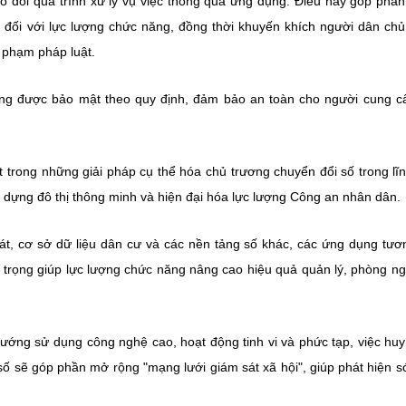
eo dõi quá trình xử lý vụ việc thông qua ứng dụng. Điều này góp phầ
n đối với lực lượng chức năng, đồng thời khuyến khích người dân ch
i phạm pháp luật.
ng được bảo mật theo quy định, đảm bảo an toàn cho người cung cấ
ột trong những giải pháp cụ thể hóa chủ trương chuyển đổi số trong lĩ
y dựng đô thị thông minh và hiện đại hóa lực lượng Công an nhân dân.
át, cơ sở dữ liệu dân cư và các nền tảng số khác, các ứng dụng tươ
n trọng giúp lực lượng chức năng nâng cao hiệu quả quản lý, phòng n
hướng sử dụng công nghệ cao, hoạt động tinh vi và phức tạp, việc hu
số sẽ góp phần mở rộng "mạng lưới giám sát xã hội", giúp phát hiện 