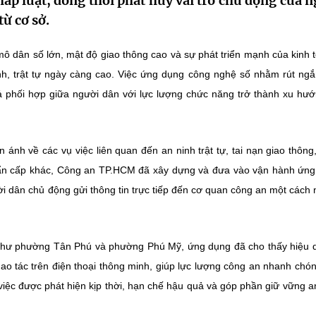
háp luật, đồng thời phát huy vai trò chủ động của 
từ cơ sở.
ô dân số lớn, mật độ giao thông cao và sự phát triển mạnh của kinh t
inh, trật tự ngày càng cao. Việc ứng dụng công nghệ số nhằm rút ngắ
uả phối hợp giữa người dân với lực lượng chức năng trở thành xu hướ
ánh về các vụ việc liên quan đến an ninh trật tự, tai nạn giao thông
 khẩn cấp khác, Công an TP.HCM đã xây dựng và đưa vào vận hành ứn
ời dân chủ động gửi thông tin trực tiếp đến cơ quan công an một cách
bàn như phường Tân Phú và phường Phú Mỹ, ứng dụng đã cho thấy hiệu 
hao tác trên điện thoại thông minh, giúp lực lượng công an nhanh chón
 việc được phát hiện kịp thời, hạn chế hậu quả và góp phần giữ vững a