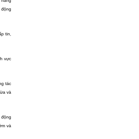
n nâng
ủ động
p tin,
nh vực
ng tác
gừa và
y động
sớm và