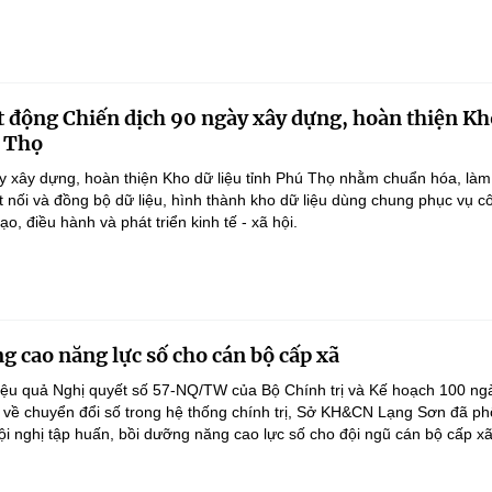
 động Chiến dịch 90 ngày xây dựng, hoàn thiện Kh
ú Thọ
y xây dựng, hoàn thiện Kho dữ liệu tỉnh Phú Thọ nhằm chuẩn hóa, làm
ết nối và đồng bộ dữ liệu, hình thành kho dữ liệu dùng chung phục vụ c
ạo, điều hành và phát triển kinh tế - xã hội.
g cao năng lực số cho cán bộ cấp xã
iệu quả Nghị quyết số 57-NQ/TW của Bộ Chính trị và Kế hoạch 100 ng
 về chuyển đổi số trong hệ thống chính trị, Sở KH&CN Lạng Sơn đã ph
ội nghị tập huấn, bồi dưỡng năng cao lực số cho đội ngũ cán bộ cấp xã.