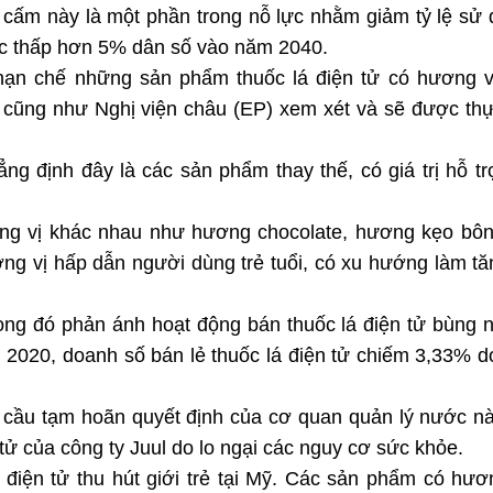
 cấm này là một phần trong nỗ lực nhằm giảm tỷ lệ sử
ức thấp hơn 5% dân số vào năm 2040.
hạn chế những sản phẩm thuốc lá điện tử có hương v
cũng như Nghị viện châu (EP) xem xét và sẽ được thự
g định đây là các sản phẩm thay thế, có giá trị hỗ tr
ương vị khác nhau như hương chocolate, hương kẹo bô
ng vị hấp dẫn người dùng trẻ tuổi, có xu hướng làm tă
ng đó phản ánh hoạt động bán thuốc lá điện tử bùng n
 2020, doanh số bán lẻ thuốc lá điện tử chiếm 3,33% 
u cầu tạm hoãn quyết định của cơ quan quản lý nước n
tử của công ty Juul do lo ngại các nguy cơ sức khỏe.
 điện tử thu hút giới trẻ tại Mỹ. Các sản phẩm có hươ