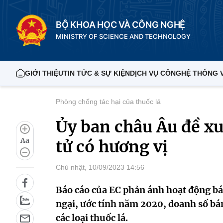
BỘ KHOA HỌC VÀ CÔNG NGHỆ
MINISTRY OF SCIENCE AND TECHNOLOGY
GIỚI THIỆU
TIN TỨC & SỰ KIỆN
DỊCH VỤ CÔNG
HỆ THỐNG 
Phòng chống tác hại của thuốc lá
Ủy ban châu Âu đề xu
Aa
tử có hương vị
Chủ nhật, 10/09/2023 14:56
Báo cáo của EC phản ánh hoạt động bán
ngại, ước tính năm 2020, doanh số bán
các loại thuốc lá.