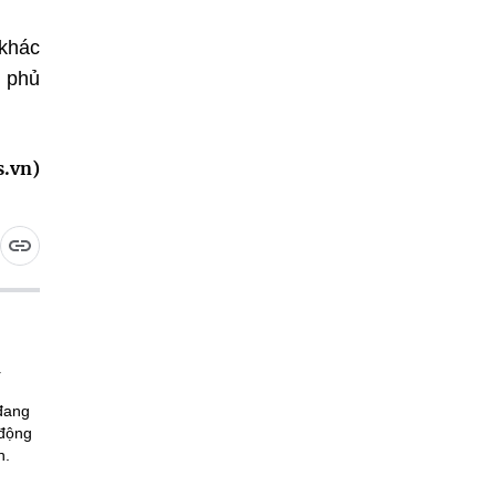
 khác
h phủ
s.vn)
 đang
 động
n.