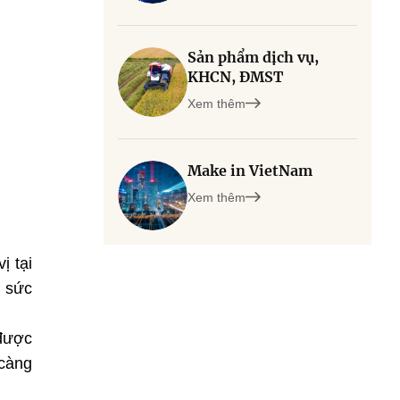
Sản phẩm dịch vụ,
KHCN, ĐMST
Xem thêm
Make in VietNam
Xem thêm
ị tại
ề sức
 được
 càng