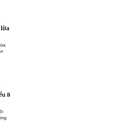
 lừa
lừa
ận
ểu 8
Đ-
hòng