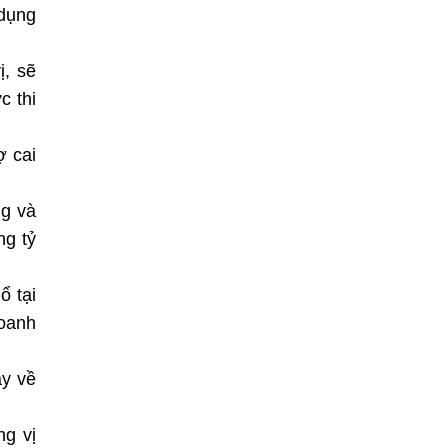
 dụng
ị, sẽ
c thi
ợ cai
ng và
ng tỷ
ổ tại
doanh
ày về
ng vị