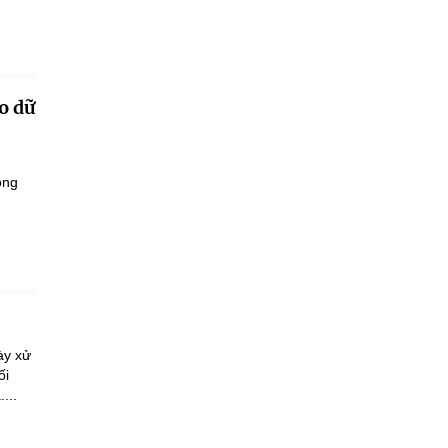
o dữ
ông
ày xử
ối
...