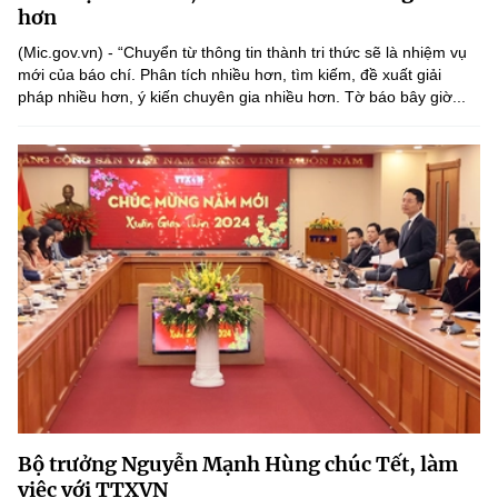
(Ghi rõ nguồn "https://mst.gov.vn" khi phát hành lại thông tin từ
hơn
website này)
(Mic.gov.vn) - “Chuyển từ thông tin thành tri thức sẽ là nhiệm vụ
mới của báo chí. Phân tích nhiều hơn, tìm kiếm, đề xuất giải
pháp nhiều hơn, ý kiến chuyên gia nhiều hơn. Tờ báo bây giờ...
Bộ trưởng Nguyễn Mạnh Hùng chúc Tết, làm
việc với TTXVN