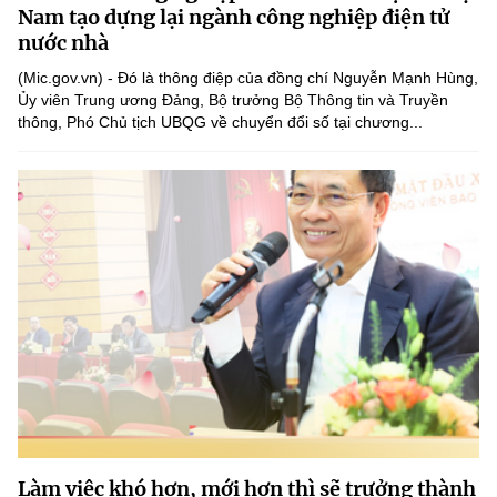
Chọn ngôn ngữ
Nam tạo dựng lại ngành công nghiệp điện tử
nước nhà
Vietnamese
English
(Mic.gov.vn) - Đó là thông điệp của đồng chí Nguyễn Mạnh Hùng,
Ủy viên Trung ương Đảng, Bộ trưởng Bộ Thông tin và Truyền
thông, Phó Chủ tịch UBQG về chuyển đổi số tại chương...
BỘ KHOA HỌC VÀ CÔNG NGHỆ
MINISTRY OF SCIENCE AND TECHNOLOGY
Điều khoản sử dụng
Theo dõi MST:
Góp ý
Cơ quan chủ quản: Bộ Khoa học và Công nghệ (MST)
Chịu trách nhiệm nội dung: Nguyễn Thị Hải Hằng
Giám đốc Trung tâm Truyền thông Khoa học và Công nghệ.
Liên hệ
Địa chỉ: Ban Biên tập Cổng TTĐT - 18 Nguyễn Du, TP. Hà Nội
Điện thoại: 024 3936 9506
Email:
stc@mst.gov.vn
©2026 Bản quyền thuộc Bộ Khoa Học và Công Nghệ
Làm việc khó hơn, mới hơn thì sẽ trưởng thành