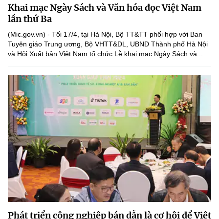
Khai mạc Ngày Sách và Văn hóa đọc Việt Nam
MST IOFFICE
Văn bản QPPL
Sở Khoa học và Công nghệ
Chuyển đổi số
lần thứ Ba
THỐNG KÊ
(Mic.gov.vn) - Tối 17/4, tại Hà Nội, Bộ TT&TT phối hợp với Ban
Văn bản chỉ đạo điều hành
Bưu chính, Viễn thông
Tuyên giáo Trung ương, Bộ VHTT&DL, UBND Thành phố Hà Nội
và Hội Xuất bản Việt Nam tổ chức Lễ khai mạc Ngày Sách và...
Multimedia
Khoa học và Công nghệ
Lấy ý kiến người dân về dự thảo VBQPPL
Sở hữu trí tuệ
THƯ ĐIỆN TỬ
Đổi mới sáng tạo
Tiêu chuẩn, đo lường, chất lượng
Khác
Chuyển đổi số
Năng lượng nguyên tử
Videos
Bưu chính, Viễn thông
Tin tổng hợp
Infographic
Sở hữu trí tuệ
Tin địa phương
Ảnh
Tiêu chuẩn, đo lường, chất lượng
Voice
Năng lượng nguyên tử
Nhiệm vụ trọng tâm
Phát triển công nghiệp bán dẫn là cơ hội để Việt