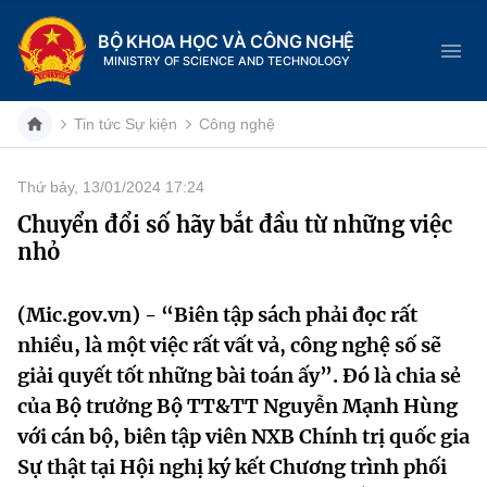
BỘ KHOA HỌC VÀ CÔNG NGHỆ
MINISTRY OF SCIENCE AND TECHNOLOGY
Tin tức Sự kiện
Công nghệ
Thứ bảy, 13/01/2024 17:24
Danh mục
Chuyển đổi số hãy bắt đầu từ những việc
nhỏ
Trang chủ
Giới thiệu
(Mic.gov.vn) - “Biên tập sách phải đọc rất
nhiều, là một việc rất vất vả, công nghệ số sẽ
Chức năng nhiệm vụ
Tin tức sự kiện
giải quyết tốt những bài toán ấy”. Đó là chia sẻ
của Bộ trưởng Bộ TT&TT Nguyễn Mạnh Hùng
Dịch vụ công
Cơ cấu tổ chức
Khoa học và Công nghệ
với cán bộ, biên tập viên NXB Chính trị quốc gia
Hệ thống văn bản
Sự thật tại Hội nghị ký kết Chương trình phối
Lịch sử phát triển
Đổi mới sáng tạo