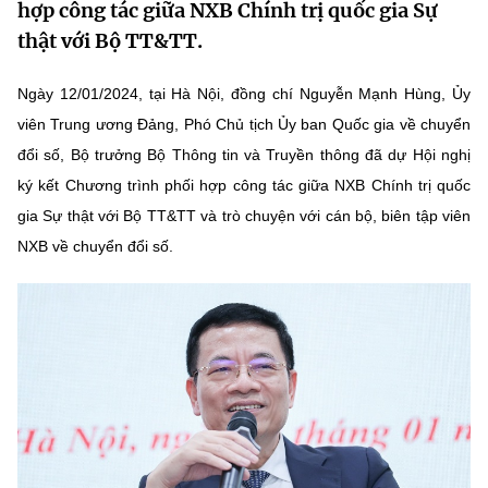
hợp công tác giữa NXB Chính trị quốc gia Sự
MST IOFFICE
Văn bản QPPL
Sở Khoa học và Công nghệ
Chuyển đổi số
thật với Bộ TT&TT.
THỐNG KÊ
Văn bản chỉ đạo điều hành
Bưu chính, Viễn thông
Ngày 12/01/2024, tại Hà Nội, đồng chí Nguyễn Mạnh Hùng, Ủy
Multimedia
viên Trung ương Đảng, Phó Chủ tịch Ủy ban Quốc gia về chuyển
Khoa học và Công nghệ
Lấy ý kiến người dân về dự thảo VBQPPL
Sở hữu trí tuệ
đổi số, Bộ trưởng Bộ Thông tin và Truyền thông đã dự Hội nghị
THƯ ĐIỆN TỬ
Đổi mới sáng tạo
ký kết Chương trình phối hợp công tác giữa NXB Chính trị quốc
Tiêu chuẩn, đo lường, chất lượng
gia Sự thật với Bộ TT&TT và trò chuyện với cán bộ, biên tập viên
Khác
Chuyển đổi số
Năng lượng nguyên tử
NXB về chuyển đổi số.
Videos
Bưu chính, Viễn thông
Tin tổng hợp
Infographic
Sở hữu trí tuệ
Tin địa phương
Ảnh
Tiêu chuẩn, đo lường, chất lượng
Voice
Năng lượng nguyên tử
Nhiệm vụ trọng tâm