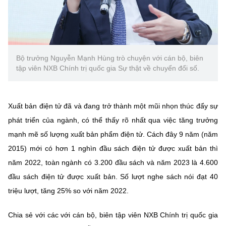
Chọn ngôn ngữ
Vietnamese
English
Bộ trưởng Nguyễn Mạnh Hùng trò chuyện với cán bộ, biên
tập viên NXB Chính trị quốc gia Sự thật về chuyển đổi số.
BỘ KHOA HỌC VÀ CÔNG NGHỆ
MINISTRY OF SCIENCE AND TECHNOLOGY
Xuất bản điện tử đã và đang trở thành một mũi nhọn thúc đẩy sự
Điều khoản sử dụng
Theo dõi MST:
Góp ý
phát triển của ngành, có thể thấy rõ nhất qua việc tăng trưởng
mạnh mẽ số lượng xuất bản phẩm điện tử. Cách đây 9 năm (năm
Cơ quan chủ quản: Bộ Khoa học và Công nghệ (MST)
2015) mới có hơn 1 nghìn đầu sách điện tử được xuất bản thì
Chịu trách nhiệm nội dung: Nguyễn Thị Hải Hằng
Giám đốc Trung tâm Truyền thông Khoa học và Công nghệ.
năm 2022, toàn ngành có 3.200 đầu sách và năm 2023 là 4.600
Liên hệ
đầu sách điện tử được xuất bản. Số lượt nghe sách nói đạt 40
Địa chỉ: Ban Biên tập Cổng TTĐT - 18 Nguyễn Du, TP. Hà Nội
triệu lượt, tăng 25% so với năm 2022.
Điện thoại: 024 3936 9506
Email:
stc@mst.gov.vn
Chia sẻ với các với cán bộ, biên tập viên NXB Chính trị quốc gia
©2026 Bản quyền thuộc Bộ Khoa Học và Công Nghệ