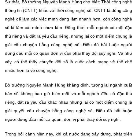
(Ghi rõ nguồn "https://mst.gov.vn" khi phát hành lại thông tin từ
Sự thật, Bộ trưởng Nguyễn Mạnh Hùng cho biết: Thời công nghệ
website này)
thông tin (CNTT) khác với thời công nghệ số. CNTT là dùng công
nghệ để làm các việc mình đang làm nhanh hơn, còn công nghệ
số là làm cái mình chưa làm. Đồng thời, mỗi ngành có một đặc
thù riêng và đặt ra yêu cầu riêng, nhưng lại có một điểm chung là
giải câu chuyện bằng công nghệ số. Điều đó bắt buộc người
đứng đầu mỗi cơ quan đơn vị cần phải thay đổi suy nghĩ. Và như
vậy, có thể thấy chuyển đổi số là cuộc cách mạng về thể chế
nhiều hơn là về công nghệ.
Bộ trưởng Nguyễn Mạnh Hùng khẳng định, tương lai ngành xuất
bản sẽ không bao giờ biến mất và mỗi ngành đều có đặc thù
riêng, đặt ra yêu cầu khác nhau nhưng lại có một điểm chung là
giải quyết câu chuyện bằng công nghệ số. Điều đó bắt buộc
người đứng đầu mỗi cơ quan, đơn vị phải thay đổi suy nghĩ.
Trong bối cảnh hiện nay, khi cả nước đang xây dựng, phát triển