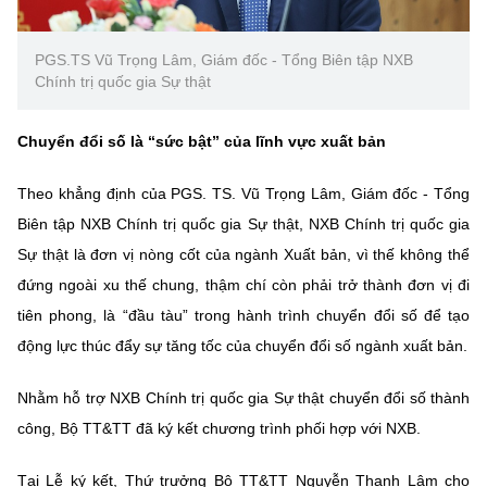
PGS.TS Vũ Trọng Lâm, Giám đốc - Tổng Biên tập NXB
Chính trị quốc gia Sự thật
Chuyển đổi số là “sức bật” của lĩnh vực xuất bản
Theo khẳng định của PGS. TS. Vũ Trọng Lâm, Giám đốc - Tổng
Biên tập NXB Chính trị quốc gia Sự thật, NXB Chính trị quốc gia
Sự thật là đơn vị nòng cốt của ngành Xuất bản, vì thế không thể
đứng ngoài xu thế chung, thậm chí còn phải trở thành đơn vị đi
tiên phong, là “đầu tàu” trong hành trình chuyển đổi số để tạo
động lực thúc đẩy sự tăng tốc của chuyển đổi số ngành xuất bản.
Nhằm hỗ trợ NXB Chính trị quốc gia Sự thật chuyển đổi số thành
công, Bộ TT&TT đã ký kết chương trình phối hợp với NXB.
Tại Lễ ký kết, Thứ trưởng Bộ TT&TT Nguyễn Thanh Lâm cho