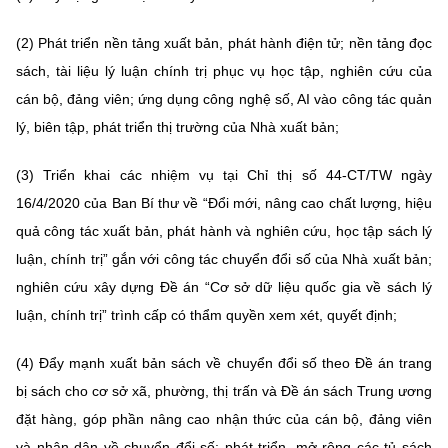
(2) Phát triển nền tảng xuất bản, phát hành điện tử; nền tảng đọc
sách, tài liệu lý luận chính trị phục vụ học tập, nghiên cứu của
cán bộ, đảng viên; ứng dụng công nghệ số, AI vào công tác quản
lý, biên tập, phát triển thị trường của Nhà xuất bản;
(3) Triển khai các nhiệm vụ tại Chỉ thị số 44-CT/TW ngày
16/4/2020 của Ban Bí thư về “Đổi mới, nâng cao chất lượng, hiệu
quả công tác xuất bản, phát hành và nghiên cứu, học tập sách lý
luận, chính trị” gắn với công tác chuyển đổi số của Nhà xuất bản;
nghiên cứu xây dựng Đề án “Cơ sở dữ liệu quốc gia về sách lý
luận, chính trị” trình cấp có thẩm quyền xem xét, quyết định;
(4) Đẩy mạnh xuất bản sách về chuyển đổi số theo Đề án trang
bị sách cho cơ sở xã, phường, thị trấn và Đề án sách Trung ương
đặt hàng, góp phần nâng cao nhận thức của cán bộ, đảng viên
và nhân dân về chuyển đổi số; phát triển, mở rộng các tủ sách