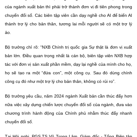
của ngành xuất bản thì phải trở thành đơn vị đi tiên phong trong
chuyển đổi số. Các biên tập viên cần dạy nghề cho AI để biến AI
thành trợ lý cho bản thân, tương lai mỗi người sẽ có một trợ lý
ảo.
Bộ trưởng chỉ rõ: “NXB Chính trị quốc gia Sự thật là đơn vị xuất
bản lớn. Điều quan trọng nhất là cán bộ, biên tập viên NXB hợp
tác với đơn vị sản xuất phần mềm, dạy lại nghề của mình cho họ,
họ sẽ tạo ra một “đứa con”, một công cụ. Sau đó dùng chính
công cụ đó như một trợ lý cho bản thân, không có rủi ro”.
Bộ trưởng yêu cầu, năm 2024 ngành Xuất bản cần thúc đẩy hơn
nữa việc xây dựng chiến lược chuyển đổi số của ngành, đưa vào
chương trình hành động của Chính phủ nhằm thúc đẩy nhanh
chuyển đổi số.
Tại Hội nghị, PGS.TS Vũ Trọng Lâm, Giám đốc - Tổng Biên tập