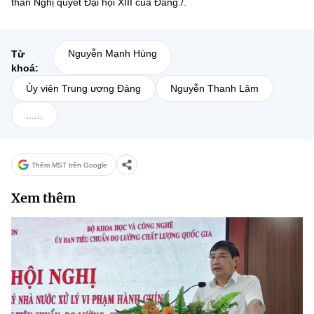
thần Nghị quyết Đại hội XIII của Đảng./.
Nguyễn Mạnh Hùng
Từ
khoá:
Ủy viên Trung ương Đảng
Nguyễn Thanh Lâm
......
Thêm MST trên Google
Xem thêm