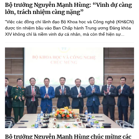
Bộ trưởng Nguyễn Mạnh Hùng: “Vinh dự càng
MST IOFFICE
Văn bản QPPL
Sở Khoa học và Công nghệ
Chuyển đổi số
lớn, trách nhiệm càng nặng”
THỐNG KÊ
"Việc các đồng chí lãnh đạo Bộ Khoa học và Công nghệ (KH&CN)
Văn bản chỉ đạo điều hành
Bưu chính, Viễn thông
được tín nhiệm bầu vào Ban Chấp hành Trung ương Đảng khóa
XIV không chỉ là niềm vinh dự cá nhân, mà còn thể hiện sự...
Multimedia
Khoa học và Công nghệ
Lấy ý kiến người dân về dự thảo VBQPPL
Sở hữu trí tuệ
THƯ ĐIỆN TỬ
Đổi mới sáng tạo
Tiêu chuẩn, đo lường, chất lượng
Khác
Chuyển đổi số
Năng lượng nguyên tử
Videos
Bưu chính, Viễn thông
Tin tổng hợp
Infographic
Sở hữu trí tuệ
Tin địa phương
Ảnh
Tiêu chuẩn, đo lường, chất lượng
Voice
Năng lượng nguyên tử
Nhiệm vụ trọng tâm
Bộ trưởng Nguyễn Mạnh Hùng chúc mừng các