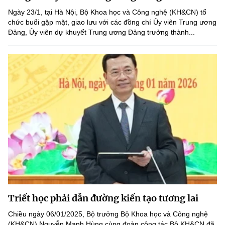
(Ghi rõ nguồn "https://mst.gov.vn" khi phát hành lại thông tin từ
Ngày 23/1, tại Hà Nội, Bộ Khoa học và Công nghệ (KH&CN) tổ
website này)
chức buổi gặp mặt, giao lưu với các đồng chí Ủy viên Trung ương
Đảng, Ủy viên dự khuyết Trung ương Đảng trưởng thành...
Triết học phải dẫn đường kiến tạo tương lai
Chiều ngày 06/01/2025, Bộ trưởng Bộ Khoa học và Công nghệ
(KH&CN) Nguyễn Mạnh Hùng cùng đoàn công tác Bộ KH&CN đã