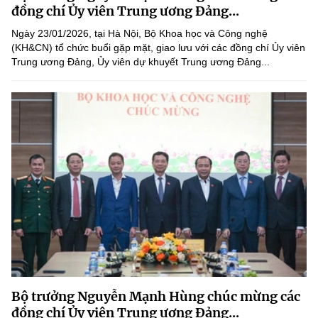
Chọn ngôn ngữ
đồng chí Ủy viên Trung ương Đảng...
Ngày 23/01/2026, tại Hà Nội, Bộ Khoa học và Công nghệ
Vietnamese
English
(KH&CN) tổ chức buổi gặp mặt, giao lưu với các đồng chí Ủy viên
Trung ương Đảng, Ủy viên dự khuyết Trung ương Đảng...
BỘ KHOA HỌC VÀ CÔNG NGHỆ
MINISTRY OF SCIENCE AND TECHNOLOGY
Điều khoản sử dụng
Theo dõi MST:
Góp ý
Cơ quan chủ quản: Bộ Khoa học và Công nghệ (MST)
Chịu trách nhiệm nội dung: Nguyễn Thị Hải Hằng
Giám đốc Trung tâm Truyền thông Khoa học và Công nghệ.
Liên hệ
Địa chỉ: Ban Biên tập Cổng TTĐT - 18 Nguyễn Du, TP. Hà Nội
Điện thoại: 024 3936 9506
Email:
stc@mst.gov.vn
Bộ trưởng Nguyễn Mạnh Hùng chúc mừng các
©2026 Bản quyền thuộc Bộ Khoa Học và Công Nghệ
đồng chí Ủy viên Trung ương Đảng...