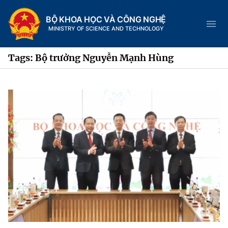
BỘ KHOA HỌC VÀ CÔNG NGHỆ
MINISTRY OF SCIENCE AND TECHNOLOGY
Tags: Bộ trưởng Nguyễn Mạnh Hùng
Danh mục
Trang chủ
Giới thiệu
Chức năng nhiệm vụ
Tin tức sự kiện
Dịch vụ công
Cơ cấu tổ chức
Khoa học và Công nghệ
Hệ thống văn bản
Lịch sử phát triển
Đổi mới sáng tạo