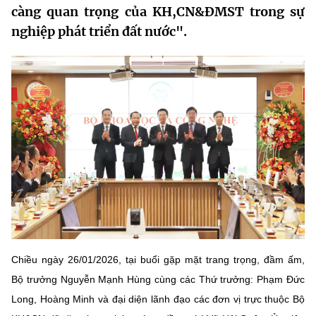
càng quan trọng của KH,CN&ĐMST trong sự
MST IOFFICE
Văn bản QPPL
Sở Khoa học và Công nghệ
Chuyển đổi số
nghiệp phát triển đất nước".
THỐNG KÊ
Văn bản chỉ đạo điều hành
Bưu chính, Viễn thông
Multimedia
Khoa học và Công nghệ
Lấy ý kiến người dân về dự thảo VBQPPL
Sở hữu trí tuệ
THƯ ĐIỆN TỬ
Đổi mới sáng tạo
Tiêu chuẩn, đo lường, chất lượng
Khác
Chuyển đổi số
Năng lượng nguyên tử
Videos
Bưu chính, Viễn thông
Tin tổng hợp
Infographic
Sở hữu trí tuệ
Tin địa phương
Ảnh
Tiêu chuẩn, đo lường, chất lượng
Chiều ngày 26/01/2026, tại buổi gặp mặt trang trọng, đầm ấm,
Voice
Bộ trưởng Nguyễn Mạnh Hùng cùng các Thứ trưởng: Phạm Đức
Năng lượng nguyên tử
Nhiệm vụ trọng tâm
Long, Hoàng Minh và đại diện lãnh đạo các đơn vị trực thuộc Bộ