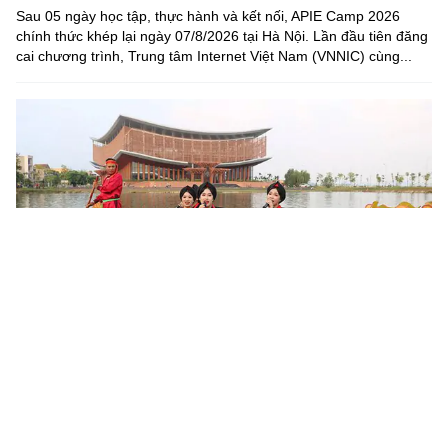
Sau 05 ngày học tập, thực hành và kết nối, APIE Camp 2026
chính thức khép lại ngày 07/8/2026 tại Hà Nội. Lần đầu tiên đăng
cai chương trình, Trung tâm Internet Việt Nam (VNNIC) cùng...
Khoa học, công nghệ mở đường khai thác nguồn lực văn
hóa
Sau 6 tháng triển khai Nghị quyết số 80-NQ/TW của Bộ Chính trị,