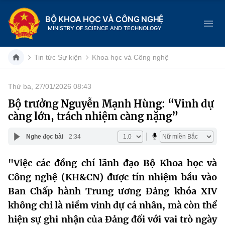
BỘ KHOA HỌC VÀ CÔNG NGHỆ
MINISTRY OF SCIENCE AND TECHNOLOGY
Tin tức Sự kiện
Khoa học và Công nghệ
Thứ ba, 27/01/2026 08:43
Danh mục
Bộ trưởng Nguyễn Mạnh Hùng: “Vinh dự
càng lớn, trách nhiệm càng nặng”
Trang chủ
Nghe đọc bài
2:34
Giới thiệu
"Việc các đồng chí lãnh đạo Bộ Khoa học và
Chức năng nhiệm vụ
Tin tức sự kiện
Công nghệ (KH&CN) được tín nhiệm bầu vào
Dịch vụ công
Ban Chấp hành Trung ương Đảng khóa XIV
Cơ cấu tổ chức
Khoa học và Công nghệ
không chỉ là niềm vinh dự cá nhân, mà còn thể
Hệ thống văn bản
Lịch sử phát triển
Đổi mới sáng tạo
hiện sự ghi nhận của Đảng đối với vai trò ngày