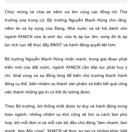
Chúc mừng và c
hia sẻ niềm vui lớn cùng các đồng chí Thứ
trưởng vừa trúng cử, Bộ trưởng Nguyễn Mạnh Hùng cho rằng,
niềm tin và kỳ vọng của Đảng, Nhà nước và xã hội dành cho
ngành KH&CN vừa là vinh dự, vừa là áp lực lớn, song đó là áp
lực tích cực để thúc đẩy ĐMST và hành động quyết liệt hơn.
Bộ trưởng Nguyễn Mạnh Hùng nhấn mạnh, trong giai đoạn phát
triển mới của đất nước, ngành KH&CN cần tiếp tục phát huy ý
chí, khát vọng và sự đồng lòng để biến chủ trương thành hành
động cụ thể, biến nhiệm vụ thành sản phẩm và biến kết quả công
việc thành những giá trị có thể đo lường được.
Theo Bộ trưởng, khi thống nhất được tư duy và hành động trong
toàn ngành, những nhiệm vụ khó cũng sẽ tìm ra cách làm phù
hợp; khi mỗi đơn vị và mỗi cán bộ đều chủ động “làm nhanh, làm
mạnh, làm đến cùng”, KH&CN sẽ thực sự tạo ra những khác biệt