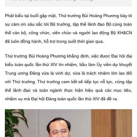
(Ghi rõ nguồn "https://mst.gov.vn" khi phát hành lại thông tin từ
website này)
Phát biểu tại buổi gặp mặt, Thứ trưởng Bùi Hoàng Phương bày tỏ
sự cảm ơn sâu sắc tới Bộ trưởng, tập thể lãnh đạo Bộ cùng toàn
thể cán bộ, công chức, viên chức và người lao động Bộ KH&CN
đã luôn đồng hành, hỗ trợ trong suốt thời gian qua.
Thứ trưởng Bùi Hoàng Phương khẳng định, việc được Đại hội đại
biểu toàn quốc lần thứ XIV tín nhiệm, bầu làm
Ủy viên dự khuyết
Trung ương Đảng
vừa là vinh dự, vừa là trách nhiệm lớn lao đối
với Thứ trưởng. Thứ trưởng cam kết sẽ tiếp tục nỗ lực, cùng tập
thể lãnh đạo và toàn ngành thực hiện hiệu quả các mục tiêu,
nhiệm vụ mà Đại hội Đảng toàn quốc lần thứ XIV đã đề ra.