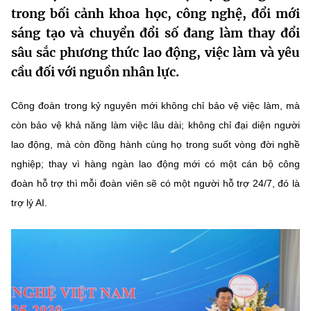
trong bối cảnh khoa học, công nghệ, đổi mới
MST IOFFICE
Văn bản QPPL
Sở Khoa học và Công nghệ
Chuyển đổi số
sáng tạo và chuyển đổi số đang làm thay đổi
THỐNG KÊ
sâu sắc phương thức lao động, việc làm và yêu
Văn bản chỉ đạo điều hành
Bưu chính, Viễn thông
cầu đối với nguồn nhân lực.
Multimedia
Khoa học và Công nghệ
Lấy ý kiến người dân về dự thảo VBQPPL
Sở hữu trí tuệ
Công đoàn trong kỷ nguyên mới không chỉ bảo vệ việc làm, mà
THƯ ĐIỆN TỬ
Đổi mới sáng tạo
Tiêu chuẩn, đo lường, chất lượng
còn bảo vệ khả năng làm việc lâu dài; không chỉ đại diện người
Khác
lao động, mà còn đồng hành cùng họ trong suốt vòng đời nghề
Chuyển đổi số
Năng lượng nguyên tử
nghiệp; thay vì hàng ngàn lao động mới có một cán bộ công
Videos
Bưu chính, Viễn thông
đoàn hỗ trợ thì mỗi đoàn viên sẽ có một người hỗ trợ 24/7, đó là
Tin tổng hợp
Infographic
trợ lý AI.
Sở hữu trí tuệ
Tin địa phương
Ảnh
Tiêu chuẩn, đo lường, chất lượng
Voice
Năng lượng nguyên tử
Nhiệm vụ trọng tâm