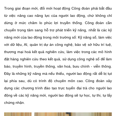
(Ghi rõ nguồn "https://mst.gov.vn" khi phát hành lại thông tin từ
website này)
Trong giai đoạn mới, đổi mới hoạt động Công đoàn phải bắt đầu
từ việc nâng cao năng lực của người lao động, chứ không chỉ
dừng ở mức chăm lo phúc lợi truyền thống. Công đoàn cần
chuyển trọng tâm sang hỗ trợ phát triển kỹ năng, nhất là các kỹ
năng mới của lao động trong môi trường số: Kỹ năng số, làm việc
với dữ liệu, AI, quản trị dự án công nghệ, bảo vệ sở hữu trí tuệ,
thương mại hoá kết quả nghiên cứu, làm việc trong các mô hình
đặt hàng nghiên cứu theo kết quả, sử dụng công nghệ số để làm
báo, truyền hình, truyền thông, văn hoá, bưu chính - viễn thông.
Đây là những kỹ năng mà nếu thiếu, người lao động rất dễ bị tụt
lại phía sau, dù có trình độ chuyên môn cao. Công đoàn xây
dựng các chương trình đào tạo trực tuyến đại trà cho người lao
động về các kỹ năng mới, người lao động sẽ tự học, tự thi, tự lấy
chứng nhận.