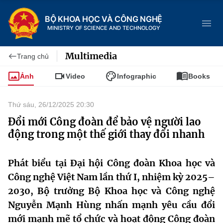
BỘ KHOA HỌC VÀ CÔNG NGHỆ
MINISTRY OF SCIENCE AND TECHNOLOGY
Multimedia
Trang chủ
Ảnh
Video
Infographic
Books
Danh mục
Thứ sáu, 26/12/2025 20:30
Trang chủ
Đổi mới Công đoàn để bảo vệ người lao
động trong một thế giới thay đổi nhanh
Giới thiệu
Phát biểu tại Đại hội Công đoàn Khoa học và
Chức năng nhiệm vụ
Tin tức sự kiện
Công nghệ Việt Nam lần thứ I, nhiệm kỳ 2025–
Dịch vụ công
Cơ cấu tổ chức
Khoa học và Công nghệ
2030, Bộ trưởng Bộ Khoa học và Công nghệ
Nguyễn Mạnh Hùng nhấn mạnh yêu cầu đổi
Hệ thống văn bản
Lịch sử phát triển
Đổi mới sáng tạo
mới mạnh mẽ tổ chức và hoạt động Công đoàn