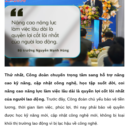
Chọn ngôn ngữ
Vietnamese
English
BỘ KHOA HỌC VÀ CÔNG NGHỆ
MINISTRY OF SCIENCE AND TECHNOLOGY
Điều khoản sử dụng
Theo dõi MST:
Góp ý
Thứ nhất, Công đoàn chuyển trọng tâm sang hỗ trợ nâng
Cơ quan chủ quản: Bộ Khoa học và Công nghệ (MST)
cao kỹ năng, cập nhật công nghệ, học tập suốt đời, coi
Chịu trách nhiệm nội dung: Nguyễn Thị Hải Hằng
nâng cao năng lực làm việc lâu dài là quyền lợi cốt lõi nhất
Giám đốc Trung tâm Truyền thông Khoa học và Công nghệ.
Liên hệ
của người lao động.
Trước đây, Công đoàn chủ yếu bảo vệ tiền
Địa chỉ: Ban Biên tập Cổng TTĐT - 18 Nguyễn Du, TP. Hà Nội
lương, thời gian làm việc, phúc lợi, thì nay phải bảo vệ quyền
Điện thoại: 024 3936 9506
được học kỹ năng mới, cập nhật công nghệ mới, không bị loại
Email:
stc@mst.gov.vn
khỏi thị trường lao động vì bị lạc hậu về công nghệ.
©2026 Bản quyền thuộc Bộ Khoa Học và Công Nghệ