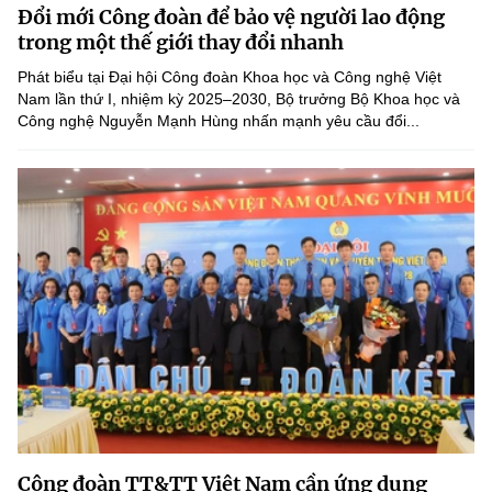
Đổi mới Công đoàn để bảo vệ người lao động
MST IOFFICE
Văn bản QPPL
Sở Khoa học và Công nghệ
Chuyển đổi số
trong một thế giới thay đổi nhanh
THỐNG KÊ
Phát biểu tại Đại hội Công đoàn Khoa học và Công nghệ Việt
Văn bản chỉ đạo điều hành
Bưu chính, Viễn thông
Nam lần thứ I, nhiệm kỳ 2025–2030, Bộ trưởng Bộ Khoa học và
Công nghệ Nguyễn Mạnh Hùng nhấn mạnh yêu cầu đổi...
Multimedia
Khoa học và Công nghệ
Lấy ý kiến người dân về dự thảo VBQPPL
Sở hữu trí tuệ
THƯ ĐIỆN TỬ
Đổi mới sáng tạo
Tiêu chuẩn, đo lường, chất lượng
Khác
Chuyển đổi số
Năng lượng nguyên tử
Videos
Bưu chính, Viễn thông
Tin tổng hợp
Infographic
Sở hữu trí tuệ
Tin địa phương
Ảnh
Tiêu chuẩn, đo lường, chất lượng
Voice
Năng lượng nguyên tử
Nhiệm vụ trọng tâm
Công đoàn TT&TT Việt Nam cần ứng dụng