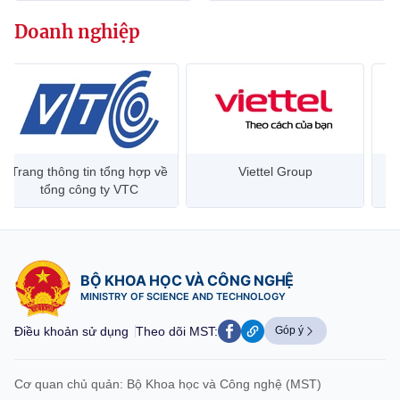
(Ghi rõ nguồn "https://mst.gov.vn" khi phát hành lại thông tin từ
website này)
Doanh nghiệp
Trang thông tin tổng hợp về
Viettel Group
tổng công ty VTC
BỘ KHOA HỌC VÀ CÔNG NGHỆ
MINISTRY OF SCIENCE AND TECHNOLOGY
Điều khoản sử dụng
Theo dõi MST:
Góp ý
Cơ quan chủ quản: Bộ Khoa học và Công nghệ (MST)