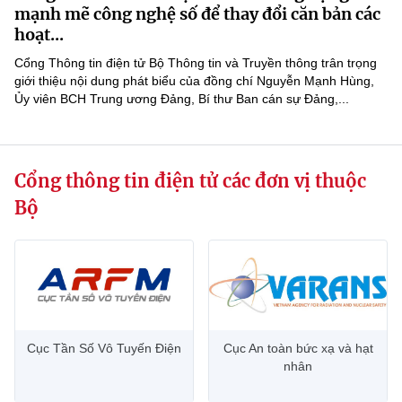
Chọn ngôn ngữ
mạnh mẽ công nghệ số để thay đổi căn bản các
hoạt...
Vietnamese
English
Cổng Thông tin điện tử Bộ Thông tin và Truyền thông trân trọng
giới thiệu nội dung phát biểu của đồng chí Nguyễn Mạnh Hùng,
Ủy viên BCH Trung ương Đảng, Bí thư Ban cán sự Đảng,...
BỘ KHOA HỌC VÀ CÔNG NGHỆ
MINISTRY OF SCIENCE AND TECHNOLOGY
Cổng thông tin điện tử các đơn vị thuộc
Điều khoản sử dụng
Theo dõi MST:
Góp ý
Bộ
Cơ quan chủ quản: Bộ Khoa học và Công nghệ (MST)
Chịu trách nhiệm nội dung: Nguyễn Thị Hải Hằng
Giám đốc Trung tâm Truyền thông Khoa học và Công nghệ.
Liên hệ
Địa chỉ: Ban Biên tập Cổng TTĐT - 18 Nguyễn Du, TP. Hà Nội
Điện thoại: 024 3936 9506
Cục Tần Số Vô Tuyến Điện
Cục An toàn bức xạ và hạt
Email:
stc@mst.gov.vn
nhân
©2026 Bản quyền thuộc Bộ Khoa Học và Công Nghệ