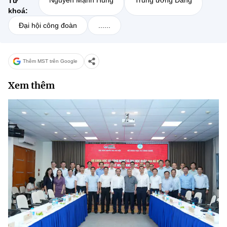
Từ
khoá:
Đại hội công đoàn
......
Thêm MST trên Google
Xem thêm