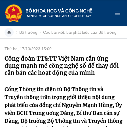
BỘ KHOA HỌC VÀ CÔNG NGHỆ
MINISTRY OF SCIENCE AND TECHNOLOGY
Bộ trưởng
Các bài viết, bài phát biểu của Bộ trưởng
Thứ ba, 17/10/2023 15:00
Danh mục
Công đoàn TT&TT Việt Nam cần ứng
dụng mạnh mẽ công nghệ số để thay đổi
Trang chủ
căn bản các hoạt động của mình
Giới thiệu
Cổng Thông tin điện tử Bộ Thông tin và
Chức năng nhiệm vụ
Tin tức sự kiện
Truyền thông trân trọng giới thiệu nội dung
phát biểu của đồng chí Nguyễn Mạnh Hùng, Ủy
Dịch vụ công
Cơ cấu tổ chức
Khoa học và Công nghệ
viên BCH Trung ương Đảng, Bí thư Ban cán sự
Hệ thống văn bản
Đảng, Bộ trưởng Bộ Thông tin và Truyền thông
Lịch sử phát triển
Đổi mới sáng tạo