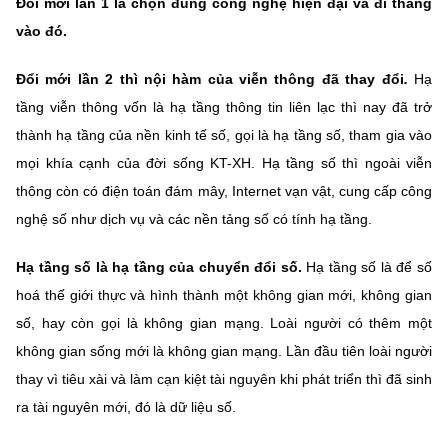
Đổi mới lần 1 là chọn đúng công nghệ hiện đại và đi thẳng
Chọn ngôn ngữ
vào đó.
Vietnamese
English
Đổi mới lần 2 thì nội hàm của viễn thông đã thay đổi
.
Hạ
tầng viễn thông vốn là hạ tầng thông tin liên lạc thì nay đã trở
thành hạ tầng của nền kinh tế số, gọi là hạ tầng số, tham gia vào
BỘ KHOA HỌC VÀ CÔNG NGHỆ
mọi khía cạnh của đời sống KT-XH. Hạ tầng số thì ngoài viễn
MINISTRY OF SCIENCE AND TECHNOLOGY
thông còn có điện toán đám mây, Internet vạn vật, cung cấp công
Điều khoản sử dụng
Theo dõi MST:
Góp ý
nghệ số như dịch vụ và các nền tảng số có tính hạ tầng.
Hạ tầng số là hạ tầng của chuyển đổi số.
Hạ tầng số là để số
Cơ quan chủ quản: Bộ Khoa học và Công nghệ (MST)
hoá thế giới thực và hình thành một không gian mới, không gian
Chịu trách nhiệm nội dung: Nguyễn Thị Hải Hằng
Giám đốc Trung tâm Truyền thông Khoa học và Công nghệ.
số, hay còn gọi là không gian mạng. Loài người có thêm một
Liên hệ
không gian sống mới là không gian mạng. Lần đầu tiên loài người
Địa chỉ: Ban Biên tập Cổng TTĐT - 18 Nguyễn Du, TP. Hà Nội
thay vì tiêu xài và làm cạn kiệt tài nguyên khi phát triển thì đã sinh
Điện thoại: 024 3936 9506
ra tài nguyên mới, đó là dữ liệu số.
Email:
stc@mst.gov.vn
©2026 Bản quyền thuộc Bộ Khoa Học và Công Nghệ