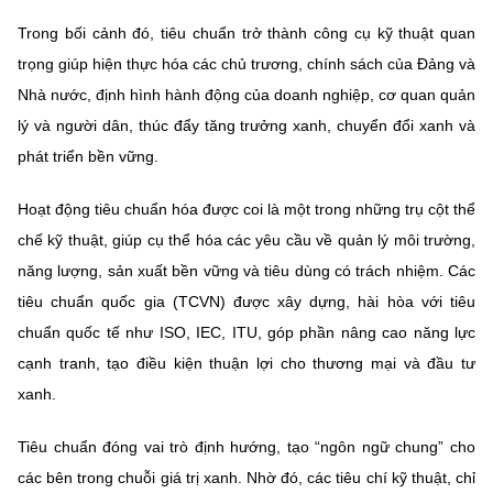
(Ghi rõ nguồn "https://mst.gov.vn" khi phát hành lại thông tin từ
website này)
Trong bối cảnh đó, tiêu chuẩn trở thành công cụ kỹ thuật quan
trọng giúp hiện thực hóa các chủ trương, chính sách của Đảng và
Nhà nước, định hình hành động của doanh nghiệp, cơ quan quản
lý và người dân, thúc đẩy tăng trưởng xanh, chuyển đổi xanh và
phát triển bền vững.
Hoạt động tiêu chuẩn hóa được coi là một trong những trụ cột thể
chế kỹ thuật, giúp cụ thể hóa các yêu cầu về quản lý môi trường,
năng lượng, sản xuất bền vững và tiêu dùng có trách nhiệm. Các
tiêu chuẩn quốc gia (TCVN) được xây dựng, hài hòa với tiêu
chuẩn quốc tế như ISO, IEC, ITU, góp phần nâng cao năng lực
cạnh tranh, tạo điều kiện thuận lợi cho thương mại và đầu tư
xanh.
Tiêu chuẩn đóng vai trò định hướng, tạo “ngôn ngữ chung” cho
các bên trong chuỗi giá trị xanh. Nhờ đó, các tiêu chí kỹ thuật, chỉ