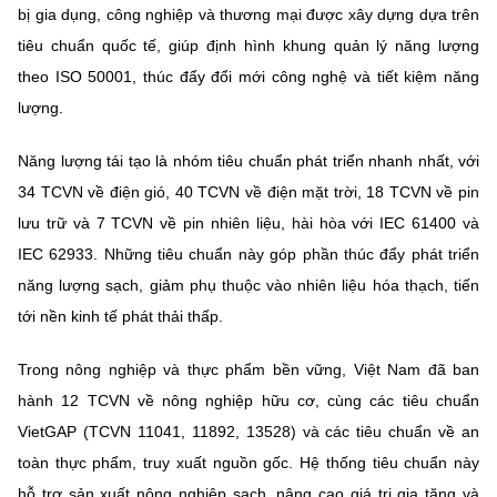
bị gia dụng, công nghiệp và thương mại được xây dựng dựa trên
tiêu chuẩn quốc tế, giúp định hình khung quản lý năng lượng
theo ISO 50001, thúc đẩy đổi mới công nghệ và tiết kiệm năng
lượng.
Năng lượng tái tạo
là nhóm tiêu chuẩn phát triển nhanh nhất, với
34 TCVN về điện gió, 40 TCVN về điện mặt trời, 18 TCVN về pin
lưu trữ và 7 TCVN về pin nhiên liệu, hài hòa với IEC 61400 và
IEC 62933. Những tiêu chuẩn này góp phần thúc đẩy phát triển
năng lượng sạch, giảm phụ thuộc vào nhiên liệu hóa thạch, tiến
tới nền kinh tế phát thải thấp.
Trong
nông nghiệp và thực phẩm bền vững
, Việt Nam đã ban
hành 12 TCVN về nông nghiệp hữu cơ, cùng các tiêu chuẩn
VietGAP (TCVN 11041, 11892, 13528) và các tiêu chuẩn về an
toàn thực phẩm, truy xuất nguồn gốc. Hệ thống tiêu chuẩn này
hỗ trợ sản xuất nông nghiệp sạch, nâng cao giá trị gia tăng và