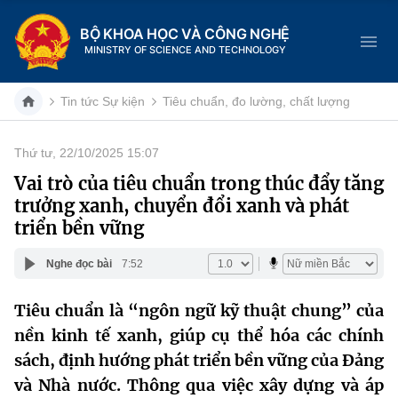
BỘ KHOA HỌC VÀ CÔNG NGHỆ
MINISTRY OF SCIENCE AND TECHNOLOGY
Tin tức Sự kiện
Tiêu chuẩn, đo lường, chất lượng
Thứ tư, 22/10/2025 15:07
Danh mục
Vai trò của tiêu chuẩn trong thúc đẩy tăng
trưởng xanh, chuyển đổi xanh và phát
Trang chủ
triển bền vững
Giới thiệu
Nghe đọc bài
7:52
Chức năng nhiệm vụ
Tin tức sự kiện
Tiêu chuẩn là “ngôn ngữ kỹ thuật chung” của
nền kinh tế xanh, giúp cụ thể hóa các chính
Dịch vụ công
Cơ cấu tổ chức
Khoa học và Công nghệ
sách, định hướng phát triển bền vững của Đảng
Hệ thống văn bản
Lịch sử phát triển
Đổi mới sáng tạo
và Nhà nước. Thông qua việc xây dựng và áp