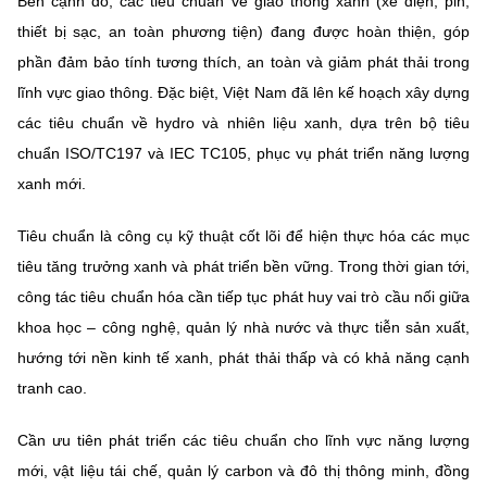
Bên cạnh đó, các tiêu chuẩn về
giao thông xanh
(xe điện, pin,
thiết bị sạc, an toàn phương tiện) đang được hoàn thiện, góp
phần đảm bảo tính tương thích, an toàn và giảm phát thải trong
lĩnh vực giao thông. Đặc biệt, Việt Nam đã lên kế hoạch xây dựng
các tiêu chuẩn về
hydro và nhiên liệu xanh
, dựa trên bộ tiêu
chuẩn ISO/TC197 và IEC TC105, phục vụ phát triển năng lượng
xanh mới.
Tiêu chuẩn là công cụ kỹ thuật cốt lõi để hiện thực hóa các mục
tiêu tăng trưởng xanh và phát triển bền vững. Trong thời gian tới,
công tác tiêu chuẩn hóa cần tiếp tục phát huy vai trò cầu nối giữa
khoa học – công nghệ, quản lý nhà nước và thực tiễn sản xuất,
hướng tới nền kinh tế xanh, phát thải thấp và có khả năng cạnh
tranh cao.
Cần ưu tiên phát triển các tiêu chuẩn cho lĩnh vực năng lượng
mới, vật liệu tái chế, quản lý carbon và đô thị thông minh, đồng