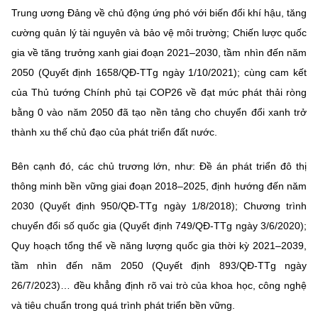
Chọn ngôn ngữ
Trung ương Đảng về chủ động ứng phó với biến đổi khí hậu, tăng
cường quản lý tài nguyên và bảo vệ môi trường; Chiến lược quốc
Vietnamese
English
gia về tăng trưởng xanh giai đoạn 2021–2030, tầm nhìn đến năm
2050 (Quyết định 1658/QĐ-TTg ngày 1/10/2021); cùng cam kết
của Thủ tướng Chính phủ tại COP26 về đạt mức phát thải ròng
BỘ KHOA HỌC VÀ CÔNG NGHỆ
bằng 0 vào năm 2050 đã tạo nền tảng cho chuyển đổi xanh trở
MINISTRY OF SCIENCE AND TECHNOLOGY
thành xu thế chủ đạo của phát triển đất nước.
Điều khoản sử dụng
Theo dõi MST:
Góp ý
Bên cạnh đó, các chủ trương lớn, như: Đề án phát triển đô thị
thông minh bền vững giai đoạn 2018–2025, định hướng đến năm
Cơ quan chủ quản: Bộ Khoa học và Công nghệ (MST)
2030 (Quyết định 950/QĐ-TTg ngày 1/8/2018); Chương trình
Chịu trách nhiệm nội dung: Nguyễn Thị Hải Hằng
chuyển đổi số quốc gia (Quyết định 749/QĐ-TTg ngày 3/6/2020);
Giám đốc Trung tâm Truyền thông Khoa học và Công nghệ.
Liên hệ
Quy hoạch tổng thể về năng lượng quốc gia thời kỳ 2021–2039,
Địa chỉ: Ban Biên tập Cổng TTĐT - 18 Nguyễn Du, TP. Hà Nội
tầm nhìn đến năm 2050 (Quyết định 893/QĐ-TTg ngày
Điện thoại: 024 3936 9506
26/7/2023)… đều khẳng định rõ vai trò của khoa học, công nghệ
Email:
stc@mst.gov.vn
©2026 Bản quyền thuộc Bộ Khoa Học và Công Nghệ
và tiêu chuẩn trong quá trình phát triển bền vững.