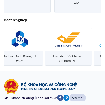
nhân
Doanh nghiệp
Bưu điện Việt Nam –
Công ty Cổ phần Hạ tầng
Hanoi 
Vietnam Post
Viễn Thông CMC
BỘ KHOA HỌC VÀ CÔNG NGHỆ
MINISTRY OF SCIENCE AND TECHNOLOGY
Điều khoản sử dụng
Theo dõi MST:
Góp ý