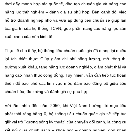
thời đẩy mạnh hợp tác quốc tế, đào tạo chuyên gia và nâng cao
năng lực thử nghiệm – đánh giá sự phù hợp. Bên cạnh đó, việc
hỗ trợ doanh nghiệp nhỏ và vừa áp dụng tiêu chuẩn sẽ giúp lan
tỏa giá trị của hệ thống TCVN, góp phần nâng cao năng lực sản
xuất xanh của nền kinh tế.
Thực tế cho thấy, hệ thống tiêu chuẩn quốc gia đã mang lại nhiều
lợi ích thiết thực: Giúp giảm chi phí năng lượng, mở rộng thị
trường xuất khẩu, tăng năng lực doanh nghiệp, giảm phát thải và
nâng cao nhận thức cộng đồng. Tuy nhiên, vẫn cần tiếp tục hoàn
thiện để bao phủ các lĩnh vực mới, đảm bảo đồng bộ giữa tiêu
chuẩn hóa, đo lường và đánh giá sự phù hợp.
Với tầm nhìn đến năm 2050, khi Việt Nam hướng tới mục tiêu
phát thải ròng bằng 0, hệ thống tiêu chuẩn quốc gia sẽ tiếp tục
giữ vai trò “xương sống kỹ thuật” của chuyển đổi xanh, là công cụ
kết nối giữa chính sách – khoa học – doanh nghiệp, góp phần