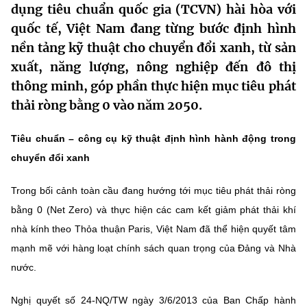
dụng tiêu chuẩn quốc gia (TCVN) hài hòa với
MST IOFFICE
Văn bản QPPL
Sở Khoa học và Công nghệ
Chuyển đổi số
quốc tế, Việt Nam đang từng bước định hình
nền tảng kỹ thuật cho chuyển đổi xanh, từ sản
THỐNG KÊ
Văn bản chỉ đạo điều hành
Bưu chính, Viễn thông
xuất, năng lượng, nông nghiệp đến đô thị
Multimedia
Khoa học và Công nghệ
Lấy ý kiến người dân về dự thảo VBQPPL
thông minh, góp phần thực hiện mục tiêu phát
Sở hữu trí tuệ
thải ròng bằng 0 vào năm 2050.
THƯ ĐIỆN TỬ
Đổi mới sáng tạo
Tiêu chuẩn, đo lường, chất lượng
Khác
Tiêu chuẩn – công cụ kỹ thuật định hình hành động trong
Chuyển đổi số
Năng lượng nguyên tử
chuyển đổi xanh
Videos
Bưu chính, Viễn thông
Tin tổng hợp
Trong bối cảnh toàn cầu đang hướng tới mục tiêu phát thải ròng
Infographic
bằng 0 (Net Zero) và thực hiện các cam kết giảm phát thải khí
Sở hữu trí tuệ
Tin địa phương
Ảnh
nhà kính theo Thỏa thuận Paris, Việt Nam đã thể hiện quyết tâm
Tiêu chuẩn, đo lường, chất lượng
mạnh mẽ với hàng loạt chính sách quan trọng của Đảng và Nhà
Voice
nước.
Năng lượng nguyên tử
Nhiệm vụ trọng tâm
Nghị quyết số 24-NQ/TW ngày 3/6/2013 của Ban Chấp hành